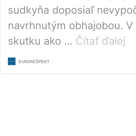
sudkyňa doposiaľ nevypoč
navrhnutým obhajobou. V
Agre
skutku ako …
Čítať ďalej
Kočn
a
Lipši
EUROREŠPEKT
zloči