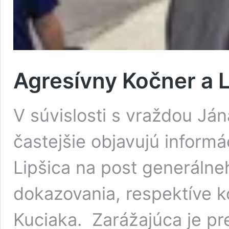
Agresívny Kočner a L
V súvislosti s vraždou Já
častejšie objavujú informá
Lipšica na post generálne
dokazovania, respektíve k
Kuciaka. Zarážajúca je p