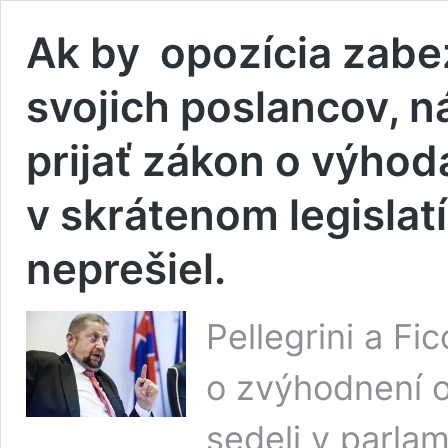
Ak by opozícia zabe
svojich poslancov, n
prijať zákon o výho
v skrátenom legisla
neprešiel.
Pellegrini a Fi
o zvýhodnení o
sedeli v parlam