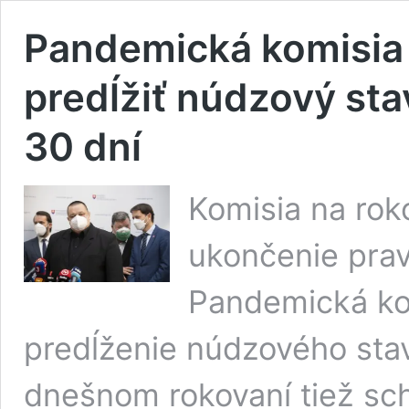
Pandemická komisia 
predĺžiť núdzový sta
30 dní
Komisia na roko
ukončenie prav
Pandemická kom
predĺženie núdzového stav
dnešnom rokovaní tiež sch