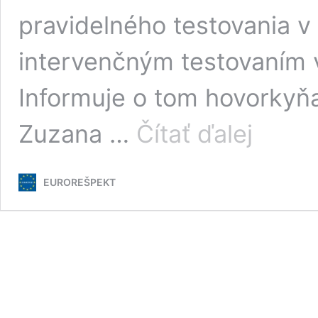
pravidelného testovania v
intervenčným testovaním v
Informuje o tom hovorkyňa
Pandemická
Zuzana …
Čítať ďalej
komisia
odporučila
vláde
EUROREŠPEKT
predĺžiť
núdzový
stav
na
Slovensku
o
ďalších
30
dní