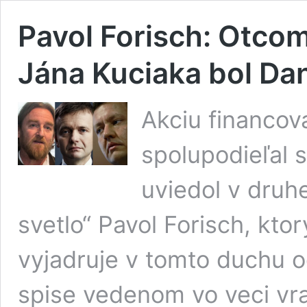
Pavol Forisch: Otcom
Jána Kuciaka bol Dan
Akciu financov
spolupodieľal 
uviedol v druhe
svetlo“ Pavol Forisch, kto
vyjadruje v tomto duchu o
spise vedenom vo veci vra