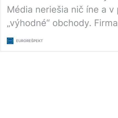
Média neriešia nič íne a v 
„výhodné“ obchody. Firm
EUROREŠPEKT