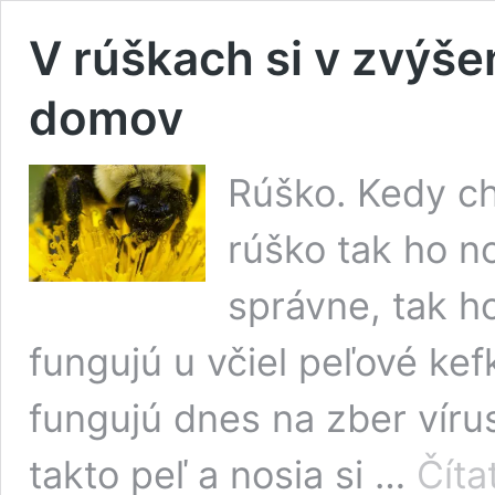
V rúškach si v zvýše
domov
Rúško. Kedy ch
rúško tak ho n
správne, tak h
fungujú u včiel peľové kef
fungujú dnes na zber vírus
takto peľ a nosia si …
Číta