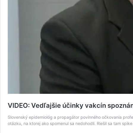
VIDEO: Vedľajšie účinky vakcín spoznáme
Slovenský epidemiológ a propagátor povinného očkovania profes
otázku, na ktorej ako spomenul sa nedohodli. Riešil sa tam spi