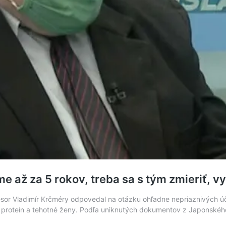
 až za 5 rokov, treba sa s tým zmieriť, v
or Vladimír Krčméry odpovedal na otázku ohľadne nepriaznivých úči
ke proteín a tehotné ženy. Podľa uniknutých dokumentov z Japonského