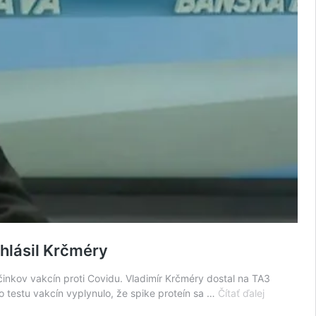
yhlásil Krčméry
nkov vakcín proti Covidu. Vladimír Krčméry dostal na TA3
VIDEO:
 testu vakcín vyplynulo, že spike proteín sa …
Čítať ďalej
Vedľajšie