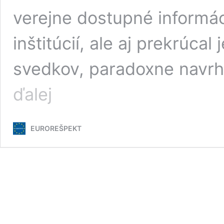
verejne dostupné informác
inštitúcií, ale aj prekrúc
svedkov, paradoxne navr
Marián
ďalej
Kočner
v
záverečnej
EUROREŠPEKT
reči
nielenže
rozbil
obžalobu,
ale
poukázal
na
organizovanú
trestnú
činnosť