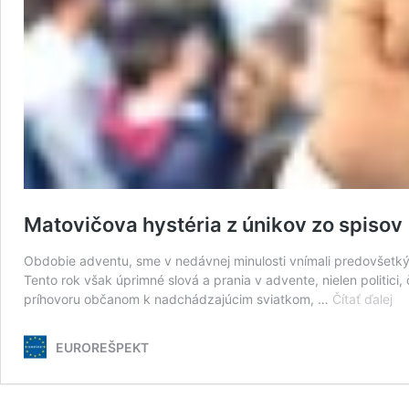
Matovičova hystéria z únikov zo spisov
Obdobie adventu, sme v nedávnej minulosti vnímali predovšetký
Tento rok však úprimné slová a prania v advente, nielen politici,
Ma
príhovoru občanom k nadchádzajúcim sviatkom, …
Čítať ďalej
hy
z
EUROREŠPEKT
ún
zo
sp