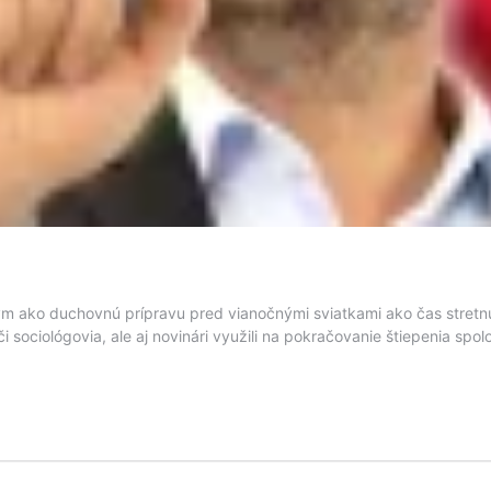
m ako duchovnú prípravu pred vianočnými sviatkami ako čas stretnu
 či sociológovia, ale aj novinári využili na pokračovanie štiepenia s
tovičova
stéria
ikov
isov