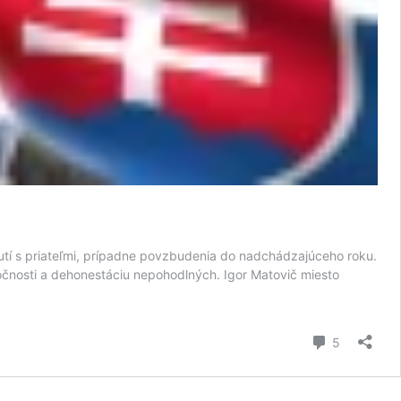
tí s priateľmi, prípadne povzbudenia do nadchádzajúceho roku.
poločnosti a dehonestáciu nepohodlných. Igor Matovič miesto
komentár
5