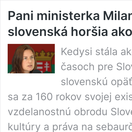
Pani ministerka Mila
slovenská horšia a
Kedysi stála a
časoch pre Slo
slovenskú opäť
sa za 160 rokov svojej exis
vzdelanostnú obrodu Slove
kultúry a práva na sebaur