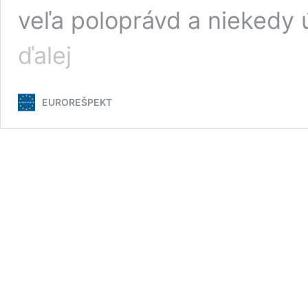
veľa poloprávd a niekedy
Satira
ďalej
o
konkurznej
mafii
EUROREŠPEKT