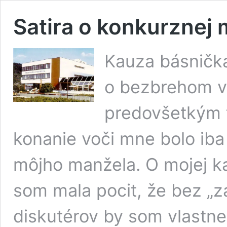
Satira o konkurznej 
Kauza básnička
o bezbrehom vy
predovšetkým t
konanie voči mne bolo iba
môjho manžela. O mojej ka
som mala pocit, že bez „z
diskutérov by som vlastne