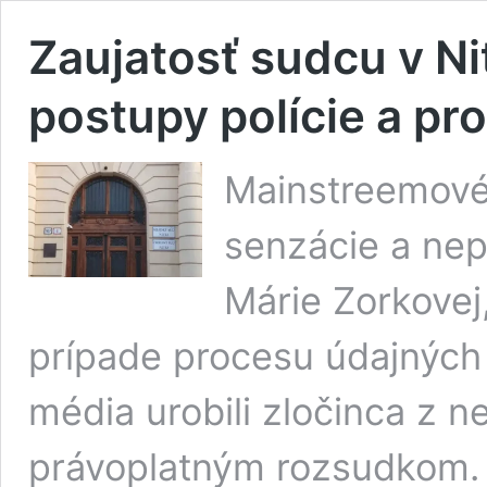
Zaujatosť sudcu v N
postupy polície a pr
Mainstreemové
senzácie a nep
Márie Zorkovej,
prípade procesu údajnýc
média urobili zločinca z ne
právoplatným rozsudkom. 