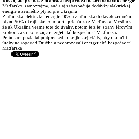
Rusko, ale pre nás z hľadiska bezpečnosti našich dodávok energie
.
Maďarsko, samozrejme, naďalej zabezpečuje dodávky elektrickej
energie a zemného plynu pre Ukrajinu
.
Z hľadiska elektrickej energie 40% a z hľadiska dodávok zemného
plynu 50% ukrajinského importu prichádza z Maďarska
. Myslím si,
že ak Ukrajina vezme toto do úvahy, potom je z jej strany férovým
krokom, ak neohrozuje energetickú bezpečnosť Maďarska
.
Preto som požiadal podpredsedu ukrajinskej vlády, aby ukončili
útoky na ropovod Družba a neohrozovali energetickú bezpečnosť
Maďarska