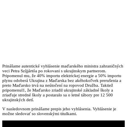
Prinášame autentické vyhlásenie maďarského ministra zahraničných
veci Petra Szíjjártóa po rokovani s ukrajinskym partnerom.
Pripomenul mu, že 40% importu elektrickej energie a 50% importu
plynu odoberá Ukrajina z Maďarska bez akéhokoľvek prerušenia a
preto Maďarsko trvá na neútočení na ropovod Družba. Taktiež
pripomenul1, že Maďarsko zriadil ukrajinské základné školy a
zriaďuje stredné školy a postaralo sa o letné tábory pre 12 500
ukrajinských detí.
V nasledovnom prinášame prepis jeho vyhlásenia. Vyhlásenie je
možne sledovať so slovenskými titulkami.