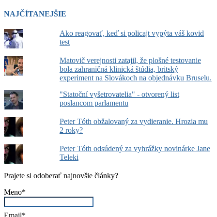
NAJČÍTANEJŠIE
Ako reagovať, keď si policajt vypýta váš kovid
test
Matovič verejnosti zatajil, že plošné testovanie
bola zahraničná klinická štúdia, britský
experiment na Slovákoch na objednávku Bruselu.
"Statoční vyšetrovatelia" - otvorený list
poslancom parlamentu
Peter Tóth obžalovaný za vydieranie. Hrozia mu
2 roky?
Peter Tóth odsúdený za vyhrážky novinárke Jane
Teleki
Prajete si odoberať najnovšie články?
Meno*
Email*