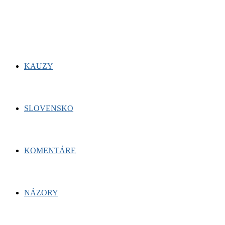
for:
Facebook
Twitter
Youtube
KAUZY
SLOVENSKO
KOMENTÁRE
NÁZORY