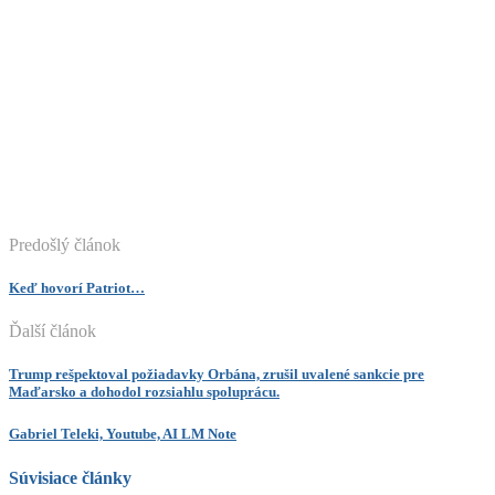
Predošlý článok
Keď hovorí Patriot…
Ďalší článok
Trump rešpektoval požiadavky Orbána, zrušil uvalené sankcie pre
Maďarsko a dohodol rozsiahlu spoluprácu.
Gabriel Teleki, Youtube, AI LM Note
Súvisiace články