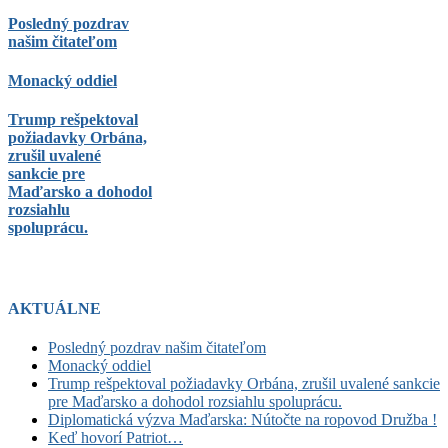
Posledný pozdrav
našim čitateľom
Monacký oddiel
Trump rešpektoval
požiadavky Orbána,
zrušil uvalené
sankcie pre
Maďarsko a dohodol
rozsiahlu
spoluprácu.
AKTUÁLNE
Posledný pozdrav našim čitateľom
Monacký oddiel
Trump rešpektoval požiadavky Orbána, zrušil uvalené sankcie
pre Maďarsko a dohodol rozsiahlu spoluprácu.
Diplomatická výzva Maďarska: Nútočte na ropovod Družba !
Keď hovorí Patriot…