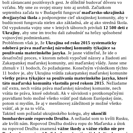
boli zástancami pozitívnych gest
. Je dôležité budovať dôveru vo
vzťahu
. My sme zo svojej strany toto aj urobili
. Začiatkom
septembra začala tu v Budapešti fungovať
maďarsko-ukrajinská
dvojjazyčná škola
a podporujeme cieľ ukrajinskej komunity, aby v
budúcnosti fungovala nielen ako základná, ale aj ako stredná škola
.
Od vypuknutia vojny sme v letných táboroch privítali
12 500 detí z
Ukrajiny
, aby sme im trochu dali zabudnúť na hrôzy spôsobené
vojnovými podmienkami
.
Problémom však je, že
Ukrajina od roku 2015 systematicky
odoberá práva maďarskej národnej komunity týkajúce sa
používania materinského jazyka
. Je jasne viditeľné, že ide o
desaťročný proces, v ktorom neboli vypočuté názory a žiadosti ani
Zakarpatskej maďarskej komunity, ani maďarskej vlády
. Jasne sme
zhrnuli v 11 bodoch, čo požadujeme
. Konečným výsledkom týchto
11 bodov je, aby Ukrajina vrátila zakarpatskej maďarskej komunite
všetky práva týkajúce sa používania materinského jazyka, ktoré
táto maďarská komunita vlastnila pred rokom 2015
. Nežiadame
nič extra, nech vrátia práva maďarskej národnej komunite, nech
vrátia tie práva, ktoré odobrali
. Ak v súvislosti s protikorupčnými
pravidlami bolo možné všetko vrátiť pod tlakom Európskej únie,
potom si myslím, že aj v menšinovej záležitosti je možné všetko
vrátiť, ak je na to vôľa
.
Taktiež som požiadal ukrajinského kolegu, aby
ukončili
bombardovanie ropovodu Družba
. A nežiadal som to kvôli Rusku,
ale kvôli nám
. Ropovod Družba dodáva ropu do Maďarska a útok
na ropovod Družba znamená
vážne škody a vážne riziko nie pre