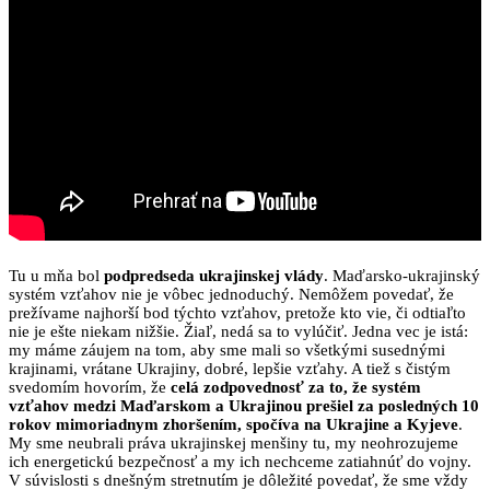
Tu u mňa bol
podpredseda ukrajinskej vlády
. Maďarsko-ukrajinský
systém vzťahov nie je vôbec jednoduchý
. Nemôžem povedať, že
prežívame najhorší bod týchto vzťahov, pretože kto vie, či odtiaľto
nie je ešte niekam nižšie
. Žiaľ, nedá sa to vylúčiť
. Jedna vec je istá:
my máme záujem na tom, aby sme mali so všetkými susednými
krajinami, vrátane Ukrajiny, dobré, lepšie vzťahy
. A tiež s čistým
svedomím hovorím, že
celá zodpovednosť za to, že systém
vzťahov medzi Maďarskom a Ukrajinou prešiel za posledných 10
rokov mimoriadnym zhoršením, spočíva na Ukrajine a Kyjeve
.
My sme neubrali práva ukrajinskej menšiny tu, my neohrozujeme
ich energetickú bezpečnosť a my ich nechceme zatiahnúť do vojny
.
V súvislosti s dnešným stretnutím je dôležité povedať, že sme vždy