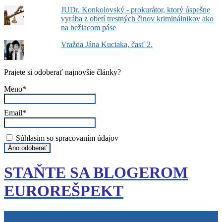
JUDr. Konkolovský - prokurátor, ktorý úspešne
vyrába z obetí trestných činov kriminálnikov ako
na bežiacom páse
Vražda Jána Kuciaka, časť 2.
Prajete si odoberať najnovšie články?
Meno*
Email*
Súhlasím so spracovaním údajov
STAŇTE SA BLOGEROM
EUROREŠPEKT