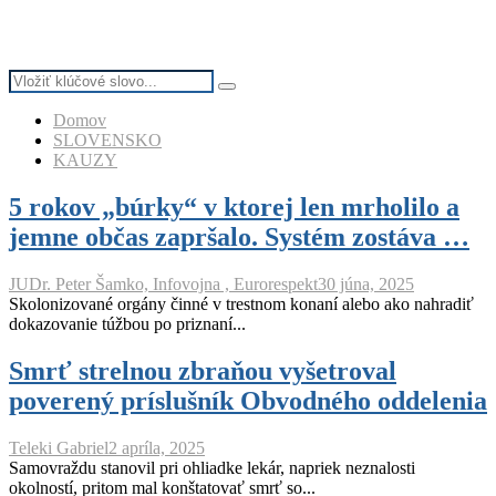
Search
Search
for:
Domov
SLOVENSKO
KAUZY
5 rokov „búrky“ v ktorej len mrholilo a
jemne občas zapršalo. Systém zostáva …
JUDr. Peter Šamko, Infovojna , Eurorespekt
30 júna, 2025
Skolonizované orgány činné v trestnom konaní alebo ako nahradiť
dokazovanie túžbou po priznaní...
Smrť strelnou zbraňou vyšetroval
poverený príslušník Obvodného oddelenia
Teleki Gabriel
2 apríla, 2025
Samovraždu stanovil pri ohliadke lekár, napriek neznalosti
okolností, pritom mal konštatovať smrť so...