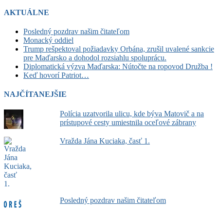
AKTUÁLNE
Posledný pozdrav našim čitateľom
Monacký oddiel
Trump rešpektoval požiadavky Orbána, zrušil uvalené sankcie
pre Maďarsko a dohodol rozsiahlu spoluprácu.
Diplomatická výzva Maďarska: Nútočte na ropovod Družba !
Keď hovorí Patriot…
NAJČÍTANEJŠIE
Polícia uzatvorila ulicu, kde býva Matovič a na
prístupové cesty umiestnila oceľové zábrany
Vražda Jána Kuciaka, časť 1.
Posledný pozdrav našim čitateľom