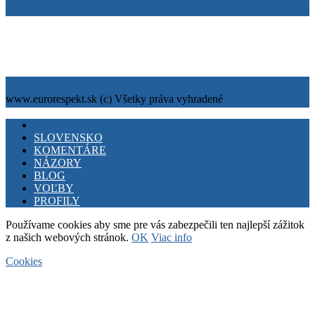
Tiráž
Cookies
info@eurorespekt.sk
www.eurorespekt.sk (c) Všetky práva vyhradené
Facebook
Twitter
Youtube
KAUZY
SLOVENSKO
KOMENTÁRE
NÁZORY
BLOG
VOĽBY
PROFILY
Používame cookies aby sme pre vás zabezpečili ten najlepší zážitok
z našich webových stránok.
OK
Viac info
Cookies