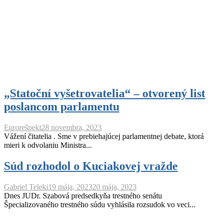
„Statoční vyšetrovatelia“ – otvorený list
poslancom parlamentu
Eurorešpekt
28 novembra, 2023
Vážení čitatelia . Sme v prebiehajúcej parlamentnej debate, ktorá
mieri k odvolaniu Ministra...
Súd rozhodol o Kuciakovej vražde
Gabriel Teleki
19 mája, 2023
20 mája, 2023
Dnes JUDr. Szabová predsedkyňa trestného senátu
Špecializovaného trestného súdu vyhlásila rozsudok vo veci...