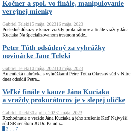
Kočner a spol. vo finále, manipulovanie
verejnej mienky
Gabriel Teleki
15 mája, 2023
16 mája, 2023
Posledné dôkazy v kauze vraždy prokurátorov a finále vraždy Jána
Kuciaka Na špecializovanom trestnom súde...
Peter Tóth odsúdený za vyhrážky
novinárke Jane Teleki
Gabriel Teleki
10 mája, 2023
10 mája, 2023
Autentická nahrávka s vyhrážkami Petre Tótha Okresný súd v Nitre
dnes odsúdil Petra...
Veľké finále v kauze Jána Kuciaka
a vraždy prokurátorov je v slepej uličke
Gabriel Teleki
30 apríla, 2023
1 mája, 2023
Rozhodnutie o vražde Jána Kuciaka a jeho zrušenie Keď Najvyšší
súd SR senátom JUDr. Paludu...
Navigácia
1
2
…
7