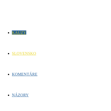
for:
Facebook
Twitter
Youtube
KAUZY
SLOVENSKO
KOMENTÁRE
NÁZORY