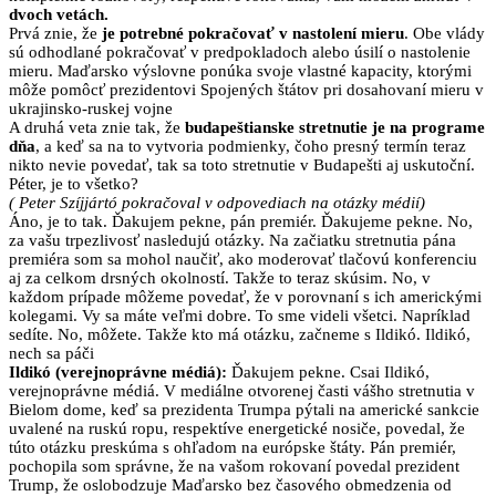
dvoch vetách.
Prvá znie, že
je potrebné pokračovať v nastolení mieru
. Obe vlády
sú odhodlané pokračovať v predpokladoch alebo úsilí o nastolenie
mieru. Maďarsko výslovne ponúka svoje vlastné kapacity, ktorými
môže pomôcť prezidentovi Spojených štátov pri dosahovaní mieru v
ukrajinsko-ruskej vojne
A druhá veta znie tak, že
budapeštianske stretnutie je na programe
dňa
, a keď sa na to vytvoria podmienky, čoho presný termín teraz
nikto nevie povedať, tak sa toto stretnutie v Budapešti aj uskutoční.
Péter, je to všetko?
( Peter Szíjjártó pokračoval v odpovediach na otázky médií)
Áno, je to tak. Ďakujem pekne, pán premiér. Ďakujeme pekne. No,
za vašu trpezlivosť nasledujú otázky. Na začiatku stretnutia pána
premiéra som sa mohol naučiť, ako moderovať tlačovú konferenciu
aj za celkom drsných okolností. Takže to teraz skúsim. No, v
každom prípade môžeme povedať, že v porovnaní s ich americkými
kolegami. Vy sa máte veľmi dobre. To sme videli všetci. Napríklad
sedíte. No, môžete. Takže kto má otázku, začneme s Ildikó. Ildikó,
nech sa páči
Ildikó (verejnoprávne médiá):
Ďakujem pekne. Csai Ildikó,
verejnoprávne médiá. V mediálne otvorenej časti vášho stretnutia v
Bielom dome, keď sa prezidenta Trumpa pýtali na americké sankcie
uvalené na ruskú ropu, respektíve energetické nosiče, povedal, že
túto otázku preskúma s ohľadom na európske štáty. Pán premiér,
pochopila som správne, že na vašom rokovaní povedal prezident
Trump, že oslobodzuje Maďarsko bez časového obmedzenia od