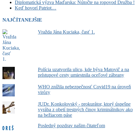
Diplomatická výzva Maďarska: Nútočte na ropovod Družba !
Keď hovorí Patriot…
NAJČÍTANEJŠIE
Vražda Jána Kuciaka, časť 1.
Polícia uzatvorila ulicu, kde býva Matovič a na
prístupové cesty umiestnila oceľové zábrany
WHO znížila nebezpečnosť Covid19 na úroveň
virózy
JUDr. Konkolovský - prokurátor, ktorý úspešne
vyrába z obetí trestných činov kriminálnikov ako
na bežiacom páse
Posledný pozdrav našim čitateľom