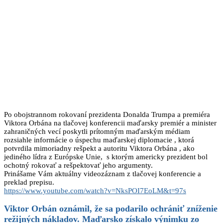
Po obojstrannom rokovaní prezidenta Donalda Trumpa a premiéra
Viktora Orbána na tlačovej konferencii maďarsky premiér a minister
zahraničných vecí poskytli prítomným maďarským médiam
rozsiahle informácie o úspechu maďarskej diplomacie , ktorá
potvrdila mimoriadny rešpekt a autoritu Viktora Orbána , ako
jediného lídra z Európske Unie, s ktorým americky prezident bol
ochotný rokovať a rešpektovať jeho argumenty.
Prinášame Vám aktuálny videozáznam z tlačovej konferencie a
preklad prepisu.
https://www.youtube.com/watch?v=NksPOI7EoLM&t=97s
Viktor Orbán oznámil, že sa
podarilo ochrániť zníženie
režijných nákladov
. Maďarsko získalo
výnimku zo