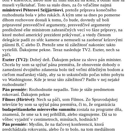
boli v kliešťoch, alebo sme už mali slučku na krku, a odtiaľ sme sa
museli vyškriabať. Toto sa stalo dnes, za čo vďačíme najmä
ministrovi Péterovi Szijjártóovi
, pretože príprava konečného
rozhodnutia bola v jeho rukách. A kým sme sa dnes po pomerne
dlhom rozhovore dostali k tomu, čo bude, dovtedy už boli
pripravené presvedčivé argumenty, presvedčivé argumenty
predložené ešte ministrom zahraničných vecí vo fáze prípravy, na
ktoré mohol americký prezident prikývnuť, a vtedy členom
delegácie padli zo sŕdc kamene a nemuseli sa zaoberať krízovými
plánmi B, C alebo D. Pretože sme tú záležitosť nakoniec takto
vyriešili. Ďakujeme pekne. Teraz nasleduje TV2. Eszter, nech sa
páči.
Eszter (TV2):
Dobrý deň. Ďakujem pekne za slovo pán minister.
Chcela by som sa spýtať pána premiéra, že obnovenie dohody o
zamedzení dvojitého zdanenia bolo tiež veľmi dôležitým bodom a
cieľom maďarskej vlády, aby sa to uskutočnilo počas tohto pobytu
vo Washingtone. Kde je teraz táto záležitosť? Padlo v nej nejaké
rozhodnutie?
Pán premiér:
Rozhodnutie nepadlo. Toto je stále predmetom
rokovaní. Ďakujem pekne
Filmos (Hírtévé):
Nech sa páči, som Filmos. Zo Spravodajskej
televízie by som sa spýtal pána premiéra, či to, že organizácia
budapeštianskeho mierového summitu
zostala na programe dňa,
znamená, že sme sa k nej priblížili, alebo stagnujeme. Dá sa to
vôbec vyjadriť v centimetroch, minútach, hodinách?
Pán premiér:
Myslím, že na tlačovej konferencii, ktorá
predchádzala rokovaniu, alebo čo to bolo, na tom mediálnom