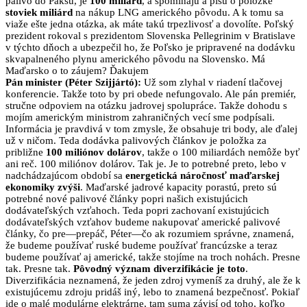
palivo do Paksu, je
100 miliárd
, a spomínajú a píšu o položke
stoviek miliárd
na nákup LNG amerického pôvodu. A k tomu sa
viaže ešte jedna otázka, ak máte takú trpezlivosť a dovolíte. Poľský
prezident rokoval s prezidentom Slovenska Pellegrinim v Bratislave
v týchto dňoch a ubezpečil ho, že Poľsko je pripravené na dodávku
skvapalneného plynu amerického pôvodu na Slovensko. Má
Maďarsko o to záujem? Ďakujem
Pán minister (Péter Szijjártó):
Už som zlyhal v riadení tlačovej
konferencie. Takže toto by pri obede nefungovalo. Ale pán premiér,
stručne odpoviem na otázku jadrovej spolupráce. Takže dohodu s
mojím americkým ministrom zahraničných vecí sme podpísali.
Informácia je pravdivá v tom zmysle, že obsahuje tri body, ale ďalej
už v ničom. Teda dodávka palivových článkov je položka za
približne
100 miliónov dolárov
, takže o 100 miliardách nemôže byť
ani reč. 100 miliónov dolárov. Tak je. Je to potrebné preto, lebo v
nadchádzajúcom období sa
energetická náročnosť maďarskej
ekonomiky zvýši
. Maďarské jadrové kapacity porastú, preto sú
potrebné nové palivové články popri našich existujúcich
dodávateľských vzťahoch. Teda popri zachovaní existujúcich
dodávateľských vzťahov budeme nakupovať americké palivové
články, čo pre—prepáč, Péter—čo ak rozumiem správne, znamená,
že budeme používať ruské
budeme používať francúzske a teraz
budeme používať aj americké, takže stojíme na troch nohách. Presne
tak. Presne tak.
Pôvodný význam diverzifikácie je toto
.
Diverzifikácia neznamená, že jeden zdroj vymeníš za druhý, ale že k
existujúcemu zdroju pridáš iný, lebo to znamená bezpečnosť. Pokiaľ
ide o malé modulárne elektrárne, tam suma závisí od toho, koľko