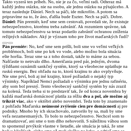
Takto vyzerá ten príbeh. No, nie je za čo, veľmi radi. Odteraz má
každý jednu otázku, nie na osobu, ale jednu otázku na pýtajúceho. A
teraz nasleduje Dániel. Nech sa páči, ide mikrofón. A potom sa
pripravíme na to, že áno, ďalšia bude Eszter. Nech sa páči. Dobre.
Dániel:
Pán premiér, keď sme sem cestovali, povedali ste, že existuje
nebezpečenstvo, ktorému treba zabrániť. Ak rozumiem správne, tak
tomuto nebezpečenstvu sa teraz podarilo zabrániť ochranou zníženia
režijných nákladov. Aký je význam toho pre život maďarských ľudí?
.
Pán premiér:
No, keď sme sem prišli, boli sme vo veľmi veľkých
problémoch, boli sme po krk vo vode, alebo možno bola situácia
ešte horšia. Teraz sme sa z toho dostali, takže to máme za sebou.
Našťastie to netrvalo dlho. Američania pred pár, jedným, dvoma
týždňami oznámili sankčný systém, ktorý sa všeobecne uplatňuje na
ruskú energiu. Bez ohľadu na to, ktorú krajinu to ako ovplyvňuje.
Nie sme prví, boli aj iné krajiny, ktoré požiadali o nejaký typ
výnimky. Napríklad Nemci požiadali o výnimku pre jednu rafinériu,
aby som bol presný. Tento všeobecný sankčný systém by nás zrazil
na kolená. Teda treba si to predstaviť tak, že od konca novembra by
každá maďarská domácnosť platila za réžiu
dva a pol, ale možno aj
trikrát viac
, ako v októbri alebo novembri. Teda toto by znamenalo
z pohľadu Maďarska
neúnosné zvýšenie cien pre domácnosti
aj pre
podniky. Mnoho by ich skrachovalo, zatvorilo by sa, mali by sme
veľa nezamestnaných. To bolo to nebezpečenstvo. Nechcel som to
dramatizovať, ani sme o tom dlho nehovorili. S náležitou váhou som
to spomenul prvýkrát vlastne v lietadle, ale situácia je taká, že sme