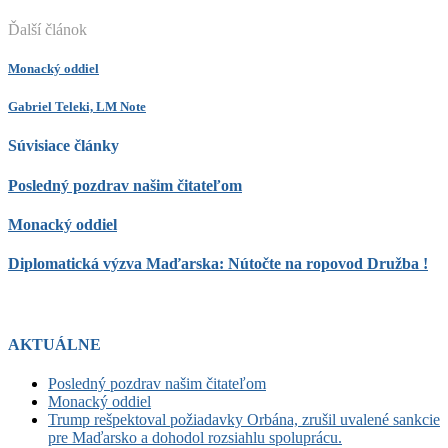
Ďalší článok
Monacký oddiel
Gabriel Teleki, LM Note
Súvisiace články
Posledný pozdrav našim čitateľom
Monacký oddiel
Diplomatická výzva Maďarska: Nútočte na ropovod Družba !
AKTUÁLNE
Posledný pozdrav našim čitateľom
Monacký oddiel
Trump rešpektoval požiadavky Orbána, zrušil uvalené sankcie
pre Maďarsko a dohodol rozsiahlu spoluprácu.