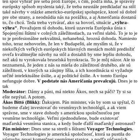
ten spor vyhrať pre seba proti Európe, s čím, podľa mňa, je správny
európsky spôsob myslenia taký, že treba neustále predkladať na stôl
také návrhy v otázke americko-európskej spolupráce, ktoré sú dobré
pre obe strany, a neodsúdia nás na porážku, a aj Američania dostanú
to, čo chcú. Teda treba vytvárať, ako sa hovorí, situácie
„výhra-
výhra“
. Považujem tú dohodu, ktorú uzavrela Európska únia s
Spojenými štátmi v colných záležitostiach, za veľmi slabú. To je to je
to je profesionálne nekvalitná, nehanebná, hrozná dohoda. Namiesto
toho, teraz nehovorím, že len v Budapešti, ale myslím si, že v
niekoľkých veľkých európskych hlavných mestách mohli predložiť
oveľa kvalitnejšie návrhy na stôl a dosiahli by sme lepšiu dohodu,
než akú tu vyrokovala bruselská byrokracia. To je môj názor. Ale to
neznamená, že jeden z nás sa mieša do záležitostí druhého, ale sú
záležitosti, v ktorých sa záujmy líšia, a ich koordinácia si vyžaduje
určité intelektuálne úsilie, a aj politické úsilie. A v tomto Európa
nefunguje dobre.
V podstate nás Američania prevalcujú.
Dnes je to
tak
Moderátor:
Dámy a páni, má niekto Ákos, nech sa páči? Ty si sa
ešte nepýtal. A potom.
Ákos Bittó (Blikk):
Ďakujem. Pán minister, vás by som sa spýtal, či
budeme ďalej investovať do vesmírnych technológií, a ak viem
správne, sme v stave dohody s americkou spoločnosťou pre
vesmírne technológie. Veľmi zjednodušene, bude existovať
maďarská vesmírna stanica, a kedy bude ďalší maďarský astronaut?
Pán minister:
Dnes sme sa stretli s lídrami
Voyager Technologies
.
Voyager Technologies je americká spoločnosť, ktorá sa pustila do
výstavby prvej komerčnej vesmírnej stanice, a podľa súčasných