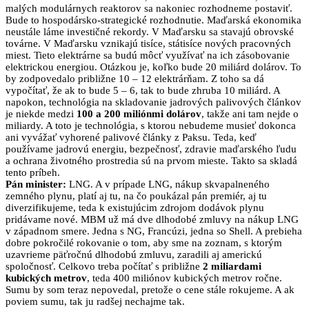
malých modulárnych reaktorov sa nakoniec rozhodneme postaviť.
Bude to hospodársko-strategické rozhodnutie. Maďarská ekonomika
neustále láme investičné rekordy. V Maďarsku sa stavajú obrovské
továrne. V Maďarsku vznikajú tisíce, státisíce nových pracovných
miest. Tieto elektrárne sa budú môcť využívať na ich zásobovanie
elektrickou energiou. Otázkou je, koľko bude 20 miliárd dolárov. To
by zodpovedalo približne 10 – 12 elektrárňam. Z toho sa dá
vypočítať, že ak to bude 5 – 6, tak to bude zhruba 10 miliárd. A
napokon, technológia na skladovanie jadrových palivových článkov
je niekde medzi
100 a 200 miliónmi dolárov
, takže ani tam nejde o
miliardy. A toto je technológia, s ktorou nebudeme musieť dokonca
ani vyvážať vyhorené palivové články z Paksu. Teda, keď
používame jadrovú energiu, bezpečnosť, zdravie maďarského ľudu
a ochrana životného prostredia sú na prvom mieste. Takto sa skladá
tento príbeh.
Pán minister:
LNG. A v prípade LNG, nákup skvapalneného
zemného plynu, platí aj tu, na čo poukázal pán premiér, aj tu
diverzifikujeme, teda k existujúcim zdrojom dodávok plynu
pridávame nové. MBM už má dve dlhodobé zmluvy na nákup LNG
v západnom smere. Jedna s NG, Francúzi, jedna so Shell. A prebieha
dobre pokročilé rokovanie o tom, aby sme na zoznam, s ktorým
uzavrieme päťročnú dlhodobú zmluvu, zaradili aj americkú
spoločnosť. Celkovo treba počítať s približne
2 miliardami
kubických metrov
, teda 400 miliónov kubických metrov ročne.
Sumu by som teraz nepovedal, pretože o cene stále rokujeme. A ak
poviem sumu, tak ju radšej nechajme tak.