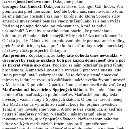
na verejnosti nehovoríme
. Ďakujeme pekne
Csongor Gál (Index):
Ďakujem za slovo, Csongor Gál, Index. Pán
premiér, asi pred mesiacom, keď ste boli u nás, sme hovorili o tom,
že sme takmer posledná krajina v Európe, do ktorej Spojené štáty
americké investované peniaze viac prinášajú, ako sa z nej vyváža.
Platí to aj po tejto dohode, po rokovaniach, ktoré sa práve
uskutočnili? A mal by som ešte jednu otázku, že pravidelnou
kritikou je, či bude chlieb lacnejší. Vždy prichádza tento komentár.
Otázka je, aký úžitok z týchto rokovaní plynie pre maďarské rodiny,
preložené do ich jazyka, a prečo budú mať rodiny z tejto americkej
návštevy väčší prospech? Ďakujem
Pán premiér:
Zopakujem, že
keby táto dohoda dnes nevznikla, v
decembri by režijné náklady boli pre každú domácnosť dva a pol
až trikrát vyššie ako dnes
. Podarilo sa nám ochrániť sa pred týmto
problémom. A americké investície vytvárajú pracovné miesta, kde
ľudia pracujú, majú zabezpečenie. Sú to dobre platené pracovné
miesta vyžadujúce vysokú kvalifikáciu, takže zvýšia životnú úroveň
v Maďarsku. K pravde tiež patrí, o čom sme nemuseli rokovať, že
aj
Maďarsko má investície v Spojených štátoch
. Teda nie náhodou je
tu niekoľko maďarských podnikateľov. Maďarské podniky teda
investujú vážne sumy v Spojených štátoch. O tom sa hovorí menej.
Ale Maďarsko už vyrástlo zo štatútu, kedy len prijíma investície.
Teraz aj my investujeme vonku. A toto je tiež existujúci, aj keď nie
najkrajší maďarský výraz. Nielenže u nás investujú, ale aj my
investujeme inde, aj v Spojených štátoch. Nežiadal som náhodou
lídrov veľkých maďarských firiem, aby prišli, pretože som
presvedčený, že takáto príležitosť ešte nikdy nebola, a neviem, kedy