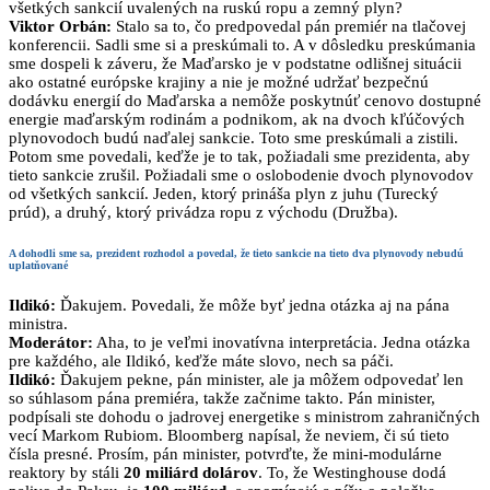
všetkých sankcií uvalených na ruskú ropu a zemný plyn?
Viktor Orbán:
Stalo sa to, čo predpovedal pán premiér na tlačovej
konferencii. Sadli sme si a preskúmali to. A v dôsledku preskúmania
sme dospeli k záveru, že Maďarsko je v podstatne odlišnej situácii
ako ostatné európske krajiny a nie je možné udržať bezpečnú
dodávku energií do Maďarska a nemôže poskytnúť cenovo dostupné
energie maďarským rodinám a podnikom, ak na dvoch kľúčových
plynovodoch budú naďalej sankcie. Toto sme preskúmali a zistili.
Potom sme povedali, keďže je to tak, požiadali sme prezidenta, aby
tieto sankcie zrušil. Požiadali sme o oslobodenie dvoch plynovodov
od všetkých sankcií. Jeden, ktorý prináša plyn z juhu (Turecký
prúd), a druhý, ktorý privádza ropu z východu (Družba).
A dohodli sme sa,
prezident rozhodol a povedal, že tieto sankcie na tieto dva plynovody nebudú
uplatňované
Ildikó:
Ďakujem. Povedali, že môže byť jedna otázka aj na pána
ministra.
Moderátor:
Aha, to je veľmi inovatívna interpretácia. Jedna otázka
pre každého, ale Ildikó, keďže máte slovo, nech sa páči.
Ildikó:
Ďakujem pekne, pán minister, ale ja môžem odpovedať len
so súhlasom pána premiéra, takže začnime takto. Pán minister,
podpísali ste dohodu o jadrovej energetike s ministrom zahraničných
vecí Markom Rubiom. Bloomberg napísal, že neviem, či sú tieto
čísla presné. Prosím, pán minister, potvrďte, že mini-modulárne
reaktory by stáli
20 miliárd dolárov
. To, že Westinghouse dodá