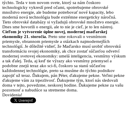
týchto. Teda v tom novom svete, ktorý sa nám čoskoro
technologicky vykreslí pred očami, spotrebujeme obrovské
množstvo energie, ale budeme potrebovať nové kapacity, lebo
moderná nová technológia bude extrémne energeticky náročná.
Tieto obrovské databázy si vyžadujú obrovské množstvo energie.
Dnes sme hovorili o energii, ale to nie je cieľ, je to len nástroj.
Cieľom je vytvorenie úplne novej, modernej maďarskej
ekonomiky 21. storočia.
Preto sme rokovali o vesmírnom
priemysle, obrannom priemysle a otázkach najmodernejších
technológií. Je dôležité vidieť, že Maďarsko musí urobiť obrovskú
transformáciu svojej ekonomiky, ak chce zostať súčasťou odvetví
modernej svetovej ekonomiky: umelá inteligencia, vesmírny výskum
a tak ďalej. Teda, aj keď tie výrazy ako vesmírny priemysel a
podobne znejú teraz ako sci-fi, čoskoro sa stanú súčasťou
každodennej technológie, preto sa musíme do týchto podnikov
zapojiť už teraz. Ďakujem, pán Péter, ďakujeme pekne. Veľmi pekne
ďakujeme vám za trpezlivosť. Ďakujeme tým, ktorí nás sledovali
doma v tejto, povedzme, neskorej hodine. Ďakujeme pekne za vašu
pozornosť a nabudúce sa stretneme doma.
Dovidenia!