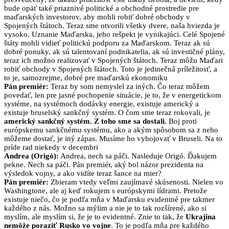
bude opäť také priaznivé politické a obchodné prostredie pre
maďarských investorov, aby mohli robiť dobré obchody v
Spojených štátoch. Teraz sme otvorili všetky dvere, naša hviezda je
vysoko. Uznanie Maďarska, jeho rešpekt je vynikajúci. Celé Spojené
štáty mohli vidieť politickú podporu za Maďarskom. Teraz ak sú
dobré ponuky, ak sú talentovaní podnikatelia, ak sú investičné plány,
teraz ich možno realizovať v Spojených štátoch. Teraz môžu Maďari
robiť obchody v Spojených štátoch. Toto je jedinečná príležitosť, a
to je, samozrejme, dobré pre maďarskú ekonomiku
Pán premiér:
Teraz by som nemyslel za iných. Čo teraz môžem
povedať, len pre jasné pochopenie situácie, je to, že v energetickom
systéme, na systémoch dodávky energie, existuje americký a
existuje bruselský sankčný systém. O čom sme teraz rokovali, je
americký sankčný systém. Z toho sme sa dostali.
Boj proti
európskemu sankčnému systému, ako a akým spôsobom sa z neho
môžeme dostať, je iný zápas. Musíme ho vybojovať v Bruseli. Na to
príde rad niekedy v decembri
Andrea (Origó):
Andrea, nech sa páči. Nasleduje Origó. Ďakujem
pekne. Nech sa páči. Pán premiér, aký bol názor prezidenta na
výsledok vojny, a ako vidíte teraz šance na mier?
Pán premiér:
Zbieram vtedy veľmi zaujímavé skúsenosti. Nielen vo
Washingtone, ale aj keď rokujem s európskymi lídrami. Pretože
existuje niečo, čo je podľa mňa v Maďarsku evidentné pre takmer
každého z nás. Možno sa mýlim a nie je to tak rozšírené, ako si
myslím, ale myslím si, že je to evidentné. Znie to tak, že
Ukrajina
nemôže poraziť Rusko vo vojne
. To je podľa mňa pre každého