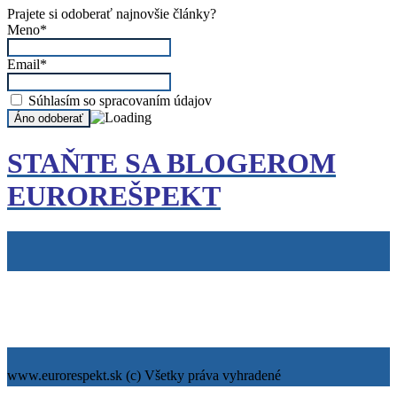
Prajete si odoberať najnovšie články?
Meno*
Email*
Súhlasím so spracovaním údajov
STAŇTE SA BLOGEROM
EUROREŠPEKT
Tiráž
Cookies
info@eurorespekt.sk
www.eurorespekt.sk (c) Všetky práva vyhradené