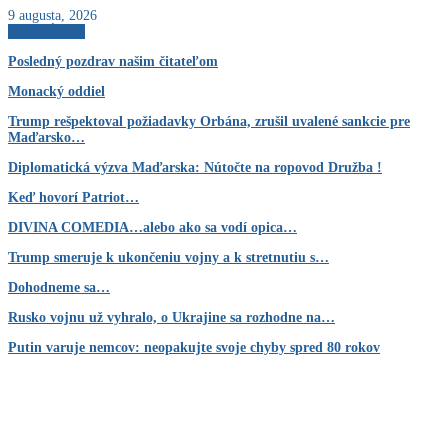
9 augusta, 2026
AKTUÁLNE
Posledný pozdrav našim čitateľom
Monacký oddiel
Trump rešpektoval požiadavky Orbána, zrušil uvalené sankcie pre
Maďarsko…
Diplomatická výzva Maďarska: Nútočte na ropovod Družba !
Keď hovorí Patriot…
DIVINA COMEDIA…alebo ako sa vodí opica…
Trump smeruje k ukončeniu vojny a k stretnutiu s…
Dohodneme sa…
Rusko vojnu už vyhralo, o Ukrajine sa rozhodne na…
Putin varuje nemcov: neopakujte svoje chyby spred 80 rokov