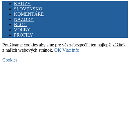
Facebook
Twitter
Youtube
KAUZY
SLOVENSKO
KOMENTÁRE
NÁZORY
BLOG
VOĽBY
PROFILY
Používame cookies aby sme pre vás zabezpečili ten najlepší zážitok
z našich webových stránok.
OK
Viac info
Cookies