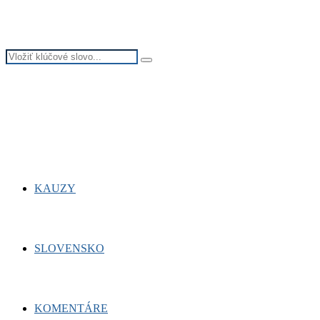
Search
Search
for:
Facebook
Twitter
Youtube
KAUZY
SLOVENSKO
KOMENTÁRE