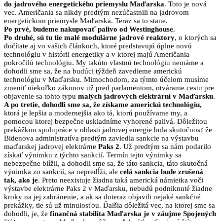
do jadrového energetického priemyslu Maďarska
. Toto je nová
vec. Američania sa nikdy predtým nezúčastnili na jadrovom
energetickom priemysle Maďarska. Teraz sa to stane.
Po prvé, budeme nakupovať palivo od Westinghouse.
Po druhé, sú tu tie malé modulárne jadrové reaktory
, o ktorých sa
dočítate aj vo vašich článkoch, ktoré predstavujú úplne novú
technológiu v histórii energetiky a v ktorej majú Američania
pokročilú technológiu. My takúto vlastnú technológiu nemáme a
dohodli sme sa, že na budúci týždeň zavedieme americkú
technológiu v Maďarsku. Mimochodom, za týmto účelom musíme
zmeniť niekoľko zákonov už pred parlamentom, otvárame cestu pre
objavenie sa tohto typu
malých jadrových elektrární v Maďarsku
.
A po tretie, dohodli sme sa, že získame americkú technológiu,
ktorá je lepšia a modernejšia ako tá, ktorú používame my, a
pomocou ktorej bezpečne uskladníme vyhorené palivá. Dôležitou
prekážkou spolupráce v oblasti jadrovej energie bola skutočnosť
že
Bidenova administratíva predtým zaviedla sankcie na výstavbu
maďarskej jadrovej elektrárne
Paks 2
. Už predtým sa nám podarilo
získať výnimku z týchto sankcií. Termín tejto výnimky sa
nebezpečne blížil, a dohodli sme sa, že táto sankcia, táto skutočná
výnimka zo sankcií, sa nepredĺži, ale
celá sankcia bude zrušená
tak, ako je
. Preto neexistuje žiadna taká americká námietka voči
výstavbe elektrárne Paks 2 v Maďarsku, nebudú podniknuté žiadne
kroky na jej zabránenie, a ak sa doteraz objavili nejaké sankčné
prekážky, tie sú už minulosťou. Ďalšia dôležitá vec, na ktorej sme sa
dohodli, je, že
finančná stabilita Maďarska je v záujme Spojených