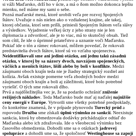
si váži Maďarsko, drží ho v úcte, a má o ňom možno dokonca lepšiu
mienku, než máme my sami o sebe.
Pozná maďarské mená, ktoré urobili veľa pre rozvoj Spojených
štátov. Uvažuje o nás nielen ako o vzdialenej krajine, ale takej,
ktorej občania, ktorí sem prišli, priniesli Spojeným štátom veľa slávy
a výsledkov. Vyjadrenie veľkej úcty z jeho strany nie je len
diplomacia a zdvorilosť, ale je to viac, má to skutočný obsah. Tiež
som cítil, že ide o úprimné priateľstvo a uznanie voči Maďarsku.
Pokiaľ ide o tón a rámec rokovaní, môžem povedať, že rokovali
predstavitelia dvoch štátov, ktoré sú vo vzťahu spojenectva.
Neidentifikovali sme ani jedinú otázku, ani jednu takú zásadnú
otázku, v ktorej by sa názory dvoch, navzájom spojeneckých,
väčších a menších štátov, líšili alebo by boli v konflikte.
Medzi
záujmami oboch krajín teda nie je žiadny strategický rozdiel ani
kolízia. Avšak existuje pomerne veľa zhodných bodov medzi
záujmami oboch krajín a boli aj záležitosti, ktoré bolo potrebné
vyriešiť. O tých sme rokovali dlho.
Prvá a najdôležitejšia vec je, že sa podarilo ochrániť
zníženie
režijných nákladov
. Teda Maďarsko bude mať aj naďalej
najnižšie
ceny energií v Európe
. Vytvorili sme všetky potrebné predpoklady,
čo konkrétne znamená, že v prípade plynovodu
Turecký prúd
a
ropovodu
Družba
sme získali
úplnú výnimku zo sankcií
. Neexistuje
sankcia, ktorá by obmedzovala dodávky prichádzajúce odtiaľ do
Maďarska alebo ich zdražovala. Ide o všeobecnú výnimku bez
časového obmedzenia. Dohodli sme sa o otázkach
jadrovej
spolupráce
a dohodli sme sa, že spoločnosť
Westinghouse sa zapojí