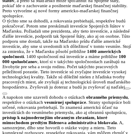
štátov
, a preto sa Maďarsko môže spoľahnúť na Spojené štáty,
pokiaľ ide o zachovanie a posilnenie maďarskej finančnej stability.
Preto vytvoríme aj nové formy americko-maďarskej finančnej
spolupráce.
O týchto sme sa dohodli, a rokovania prebiehajú, respektíve budú
pokračovať. Potom sme preskúmali investície Spojených štátov v
Maďarsku. Požiadali sme prezidenta, aby tieto investície, a následné
ďalšie investície, podporili tak Spojené štáty, ako aj on osobne. Túto
podporu sme dostali, takže na Maďarsko prídu ďalšie americké
investície, aby sme si uvedomili ich dôležitosť v tomto vesmíre. Stojí
za zmienku, že v Maďarsku pôsobí približne
1400 amerických
spoločností
. 1400 spoločností má investície a máme približne
100
000 spoluobčanov
, ktorí si v takýchto spoločnostiach zarábajú na
živobytie pre seba a svoju rodinu. Počet takýchto pracovných
príležitostí porastie. Tieto investície sú zvyčajne investície vysokej
technologickej kvality. Takže sú dôležité nielen z hľadiska tvorby
pracovných miest, ale zvyšujú aj technologickú úroveň maďarského
hospodárstva. Zvyšovali ju doteraz a budú ju zvyšovať aj naďalej
.
A napokon sme uzavreli dohodu o otázkach
obranného priemyslu
,
respektíve o otázkach
vesmírnej spolupráce
. Strany spolupráce boli
určené, rokovania prebiehajú. To znamená americkú účasť na
investíciách do vesmírneho priemyslu, ako aj obrannú spoluprácu,
prístup k najmodernejším obranným zbraniam, ktoré
mimochodom predtým Bidenova administratíva blokovala
. A,
samozrejme, dlho sme hovorili o otázke vojny a mieru. Tieto
komplexné rozhovory, respektíve rokovania, vám môžem zhrnúť v