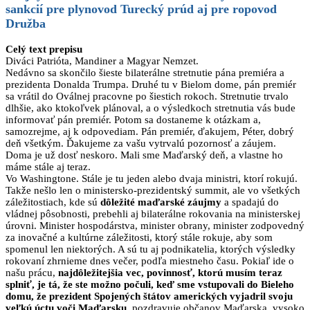
sankcií
pre plynovod
Turecký prúd
aj pre ropovod
Družba
Celý text prepisu
Diváci Patrióta, Mandiner a Magyar Nemzet.
Nedávno sa skončilo šieste bilaterálne stretnutie pána premiéra a
prezidenta Donalda Trumpa. Druhé tu v Bielom dome, pán premiér
sa vrátil do Oválnej pracovne po šiestich rokoch. Stretnutie trvalo
dlhšie, ako ktokoľvek plánoval, a o výsledkoch stretnutia vás bude
informovať pán premiér. Potom sa dostaneme k otázkam a,
samozrejme, aj k odpovediam. Pán premiér, ďakujem, Péter, dobrý
deň všetkým. Ďakujeme za vašu vytrvalú pozornosť a záujem.
Doma je už dosť neskoro. Mali sme Maďarský deň, a vlastne ho
máme stále aj teraz.
Vo Washingtone. Stále je tu jeden alebo dvaja ministri, ktorí rokujú.
Takže nešlo len o ministersko-prezidentský summit, ale vo všetkých
záležitostiach, kde sú
dôležité maďarské záujmy
a spadajú do
vládnej pôsobnosti, prebehli aj bilaterálne rokovania na ministerskej
úrovni. Minister hospodárstva, minister obrany, minister zodpovedný
za inovačné a kultúrne záležitosti, ktorý stále rokuje, aby som
spomenul len niektorých. A sú tu aj podnikatelia, ktorých výsledky
rokovaní zhrnieme dnes večer, podľa miestneho času. Pokiaľ ide o
našu prácu,
najdôležitejšia vec, povinnosť, ktorú musím teraz
splniť, je tá, že ste možno počuli, keď sme vstupovali do Bieleho
domu, že prezident Spojených štátov amerických vyjadril svoju
veľkú úctu voči Maďarsku
, pozdravuje občanov Maďarska, vysoko