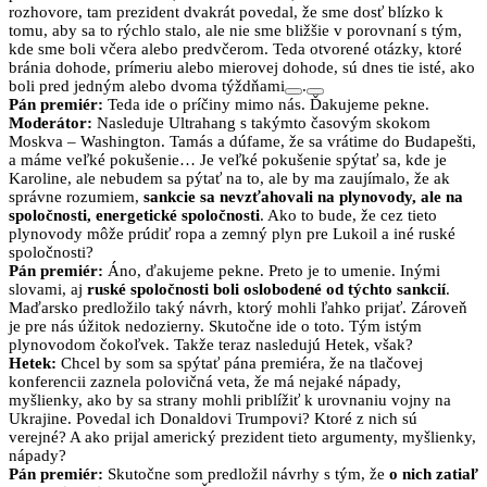
rozhovore, tam prezident dvakrát povedal, že sme dosť blízko k
tomu, aby sa to rýchlo stalo, ale nie sme bližšie v porovnaní s tým,
kde sme boli včera alebo predvčerom. Teda otvorené otázky, ktoré
bránia dohode, prímeriu alebo mierovej dohode, sú dnes tie isté, ako
boli pred jedným alebo dvoma týždňami
.
Pán premiér:
Teda ide o príčiny mimo nás. Ďakujeme pekne.
Moderátor:
Nasleduje Ultrahang s takýmto časovým skokom
Moskva – Washington. Tamás a dúfame, že sa vrátime do Budapešti,
a máme veľké pokušenie… Je veľké pokušenie spýtať sa, kde je
Karoline, ale nebudem sa pýtať na to, ale by ma zaujímalo, že ak
správne rozumiem,
sankcie sa nevzťahovali na plynovody, ale na
spoločnosti, energetické spoločnosti
. Ako to bude, že cez tieto
plynovody môže prúdiť ropa a zemný plyn pre Lukoil a iné ruské
spoločnosti?
Pán premiér:
Áno, ďakujeme pekne. Preto je to umenie. Inými
slovami, aj
ruské spoločnosti boli oslobodené od týchto sankcií
.
Maďarsko predložilo taký návrh, ktorý mohli ľahko prijať. Zároveň
je pre nás úžitok nedozierny. Skutočne ide o toto. Tým istým
plynovodom čokoľvek. Takže teraz nasledujú Hetek, však?
Hetek:
Chcel by som sa spýtať pána premiéra, že na tlačovej
konferencii zaznela polovičná veta, že má nejaké nápady,
myšlienky, ako by sa strany mohli priblížiť k urovnaniu vojny na
Ukrajine. Povedal ich Donaldovi Trumpovi? Ktoré z nich sú
verejné? A ako prijal americký prezident tieto argumenty, myšlienky,
nápady?
Pán premiér:
Skutočne som predložil návrhy s tým, že
o nich zatiaľ