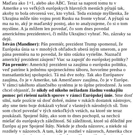
Maďara ako 1+1, alebo ako ABC. Teraz sa naproti tomu tu v
Amerike a vo veľkých európskych hlavných mestách pýtajú tak,
akoby to bola otvorená vec, kto vyhrá. Teda existuje myšlienka, že
Ukrajina môže túto vojnu proti Rusku na fronte vyhrať. A pýtajú sa
ma na to, aký je maďarský postoj, ako to analyzujeme, čo si o tom
myslíme. A ja môžem len povedať, čo som dnes povedal
americkému prezidentovi, či môžu Ukrajinci vyhrať. No, zázraky sa
dejú.
István (Mandiner):
Pán premiér, prezident Trump spomenul, že
Európska únia sa v mnohých ohľadoch uberá iným smerom, a pre
pána premiéra na to povedal, že túto otázku vyriešite. Naznačil
americký prezident záujem? Viac sa zapojiť do európskej politiky?
Pán premiér:
Americký prezident sa zaujíma o európsku politiku,
veď patríme k jednému spojeneckému táboru, hovoríme predsa o
transatlantickej spolupráci. Tá má dve nohy. Tak ako Európanov
zaujíma, čo je v Amerike, tak Američanov zaujíma, čo je v Európe.
V rámci takéhoto aliančného systému je to úplne prirodzené. Ja som
chcel objasniť, že
nikdy od nikoho nežiadam žiadnu vonkajšiu
pomoc pri riešení našich sporov v rámci Európskej únie.
Sme dosť
silní, naše pozície sú dosť dobré, máme v rukách dostatok nástrojov,
aby sme tieto boje dokázali vyhrať z vlastných národných síl. Toto
som chcel povedať v tých niekoľkých vetách, na ktoré ste teraz
poukázali. Spojené štáty, ako som to dnes pochopil, sa nechcú
miešať do európskych záležitostí. Sú záležitosti, ktoré sú dôležité pre
Európu aj pre Spojené štáty. Niekde je zhoda názorov, a niekde sú
rozdiely v názoroch. A tam, kde je rozdiel v názoroch, Amerika chce