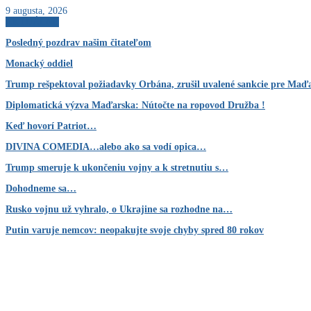
9 augusta, 2026
AKTUÁLNE
Posledný pozdrav našim čitateľom
Monacký oddiel
Trump rešpektoval požiadavky Orbána, zrušil uvalené sankcie pre Ma
Diplomatická výzva Maďarska: Nútočte na ropovod Družba !
Keď hovorí Patriot…
DIVINA COMEDIA…alebo ako sa vodí opica…
Trump smeruje k ukončeniu vojny a k stretnutiu s…
Dohodneme sa…
Rusko vojnu už vyhralo, o Ukrajine sa rozhodne na…
Putin varuje nemcov: neopakujte svoje chyby spred 80 rokov