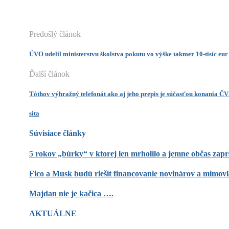
Predošlý článok
ÚVO udelil ministerstvu školstva pokutu vo výške takmer 10-tisíc eur
Ďalší článok
Tóthov výhražný telefonát ako aj jeho prepis je súčasťou konania
sita
Súvisiace články
5 rokov „búrky“ v ktorej len mrholilo a jemne občas zap
Fico a Musk budú riešit financovanie novinárov a mimov
Majdan nie je kačica ….
AKTUÁLNE