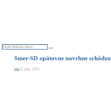
Search
Search
for:
Smer-SD opätovne navrhne schôdzu 
sita
22 júla, 2021