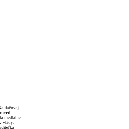
a tlačovej
ároveň
nia mediálne
v vlády.
aditeľka