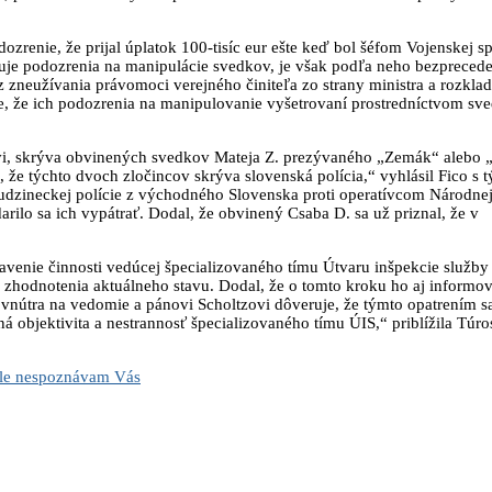
zrenie, že prijal úplatok 100-tisíc eur ešte keď bol šéfom Vojenskej s
ruje podozrenia na manipulácie svedkov, je však podľa neho bezpreced
kaz zneužívania právomoci verejného činiteľa zo strany ministra a rozkl
e, že ich podozrenia na manipulovanie vyšetrovaní prostredníctvom sv
lcovi, skrýva obvinených svedkov Mateja Z. prezývaného „Zemák“ alebo
že týchto dvoch zločincov skrýva slovenská polícia,“ vyhlásil Fico s t
cudzineckej polície z východného Slovenska proti operatívcom Národnej
rilo sa ich vypátrať. Dodal, že obvinený Csaba D. sa už priznal, že v
tavenie činnosti vedúcej špecializovaného tímu Útvaru inšpekcie služby
zhodnotenia aktuálneho stavu. Dodal, že o tomto kroku ho aj informov
 vnútra na vedomie a pánovi Scholtzovi dôveruje, že týmto opatrením s
ná objektivita a nestrannosť špecializovaného tímu ÚIS,“ priblížila Túr
 ale nespoznávam Vás