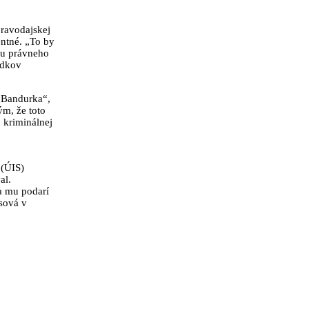
pravodajskej
entné. „To by
adu právneho
edkov
 „Bandurka“,
ým, že toto
 kriminálnej
 (ÚIS)
al.
a mu podarí
osová v