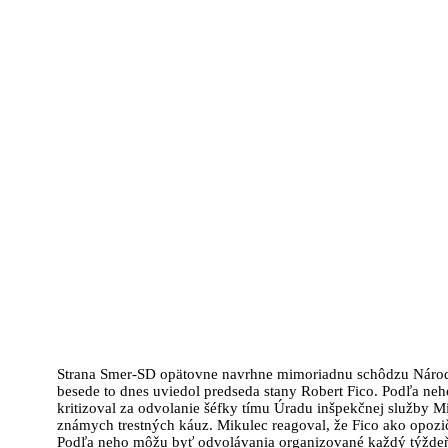
Strana Smer-SD opätovne navrhne mimoriadnu schôdzu Národn
besede to dnes uviedol predseda stany Robert Fico. Podľa neho
kritizoval za odvolanie šéfky tímu Úradu inšpekčnej služby M
známych trestných káuz. Mikulec reagoval, že Fico ako opozi
Podľa neho môžu byť odvolávania organizované každý týždeň, 