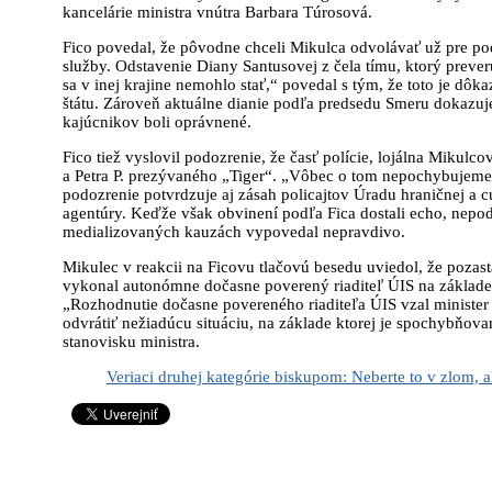
kancelárie ministra vnútra Barbara Túrosová.
Fico povedal, že pôvodne chceli Mikulca odvolávať už pre podo
služby. Odstavenie Diany Santusovej z čela tímu, ktorý preve
sa v inej krajine nemohlo stať,“ povedal s tým, že toto je dô
štátu. Zároveň aktuálne dianie podľa predsedu Smeru dokazuj
kajúcnikov boli oprávnené.
Fico tiež vyslovil podozrenie, že časť polície, lojálna Miku
a Petra P. prezývaného „Tiger“. „Vôbec o tom nepochybujeme, 
podozrenie potvrdzuje aj zásah policajtov Úradu hraničnej a 
agentúry. Keďže však obvinení podľa Fica dostali echo, nepoda
medializovaných kauzách vypovedal nepravdivo.
Mikulec v reakcii na Ficovu tlačovú besedu uviedol, že pozas
vykonal autonómne dočasne poverený riaditeľ ÚIS na základe 
„Rozhodnutie dočasne povereného riaditeľa ÚIS vzal minister
odvrátiť nežiadúcu situáciu, na základe ktorej je spochybňova
stanovisku ministra.
Veriaci druhej kategórie biskupom: Neberte to v zlom,