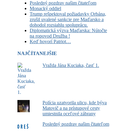
Posledný pozdrav našim čitateľom
Monacký oddiel
Trump rešpektoval požiadavky Orbána,
zrušil uvalené sankcie pre Maďarsko a
dohodol rozsiahlu spoluprácu.
Diplomatická výzva Maďarska: Nútočte
na ropovod Družba !
Keď hovorí Patriot…
NAJČÍTANEJŠIE
Vražda Jána Kuciaka, časť 1.
Polícia uzatvorila ulicu, kde býva
Matovič a na prístupové cesty
umiestnila oceľové zábrany
Posledný pozdrav našim čitateľom