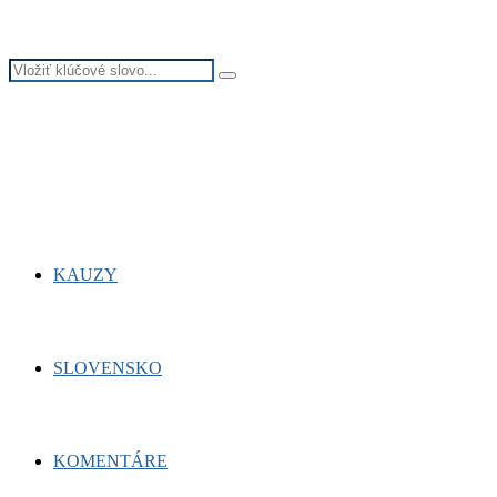
Search
Search
for:
Facebook
Twitter
Youtube
KAUZY
SLOVENSKO
KOMENTÁRE