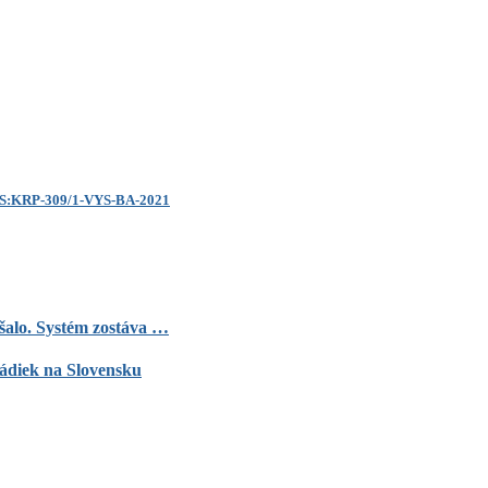
 ČVS:KRP-309/1-VYS-BA-2021
ršalo. Systém zostáva …
ládiek na Slovensku