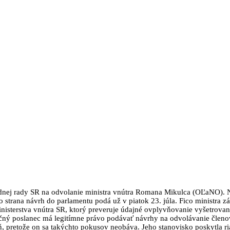
ej rady SR na odvolanie ministra vnútra Romana Mikulca (OĽaNO). N
 strana návrh do parlamentu podá už v piatok 23. júla. Fico ministra z
inisterstva vnútra SR, ktorý preveruje údajné ovplyvňovanie vyšetrova
čný poslanec má legitímne právo podávať návrhy na odvolávanie členo
pretože on sa takýchto pokusov neobáva. Jeho stanovisko poskytla ri