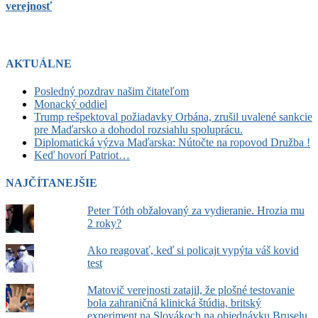
verejnosť
AKTUÁLNE
Posledný pozdrav našim čitateľom
Monacký oddiel
Trump rešpektoval požiadavky Orbána, zrušil uvalené sankcie
pre Maďarsko a dohodol rozsiahlu spoluprácu.
Diplomatická výzva Maďarska: Nútočte na ropovod Družba !
Keď hovorí Patriot…
NAJČÍTANEJŠIE
Peter Tóth obžalovaný za vydieranie. Hrozia mu
2 roky?
Ako reagovať, keď si policajt vypýta váš kovid
test
Matovič verejnosti zatajil, že plošné testovanie
bola zahraničná klinická štúdia, britský
experiment na Slovákoch na objednávku Bruselu.