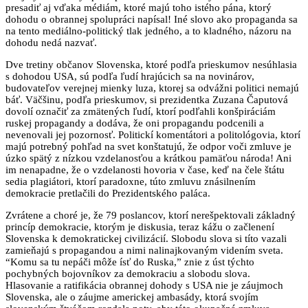
presadiť aj vďaka médiám, ktoré majú toho istého pána, ktorý
dohodu o obrannej spolupráci napísal! Iné slovo ako propaganda sa
na tento mediálno-politický tlak jedného, a to kladného, názoru na
dohodu nedá nazvať.
Dve tretiny občanov Slovenska, ktoré podľa prieskumov nesúhlasia
s dohodou USA, sú podľa ľudí hrajúcich sa na novinárov,
budovateľov verejnej mienky luza, ktorej sa odvážni politici nemajú
báť. Väčšinu, podľa prieskumov, si prezidentka Zuzana Čaputová
dovolí označiť za zmätených ľudí, ktorí podľahli konšpiráciám
ruskej propagandy a dodáva, že oni propagandu podcenili a
nevenovali jej pozornosť. Politickí komentátori a politológovia, ktorí
majú potrebný pohľad na svet konštatujú, že odpor voči zmluve je
úzko spätý z nízkou vzdelanosťou a krátkou pamäťou národa! Ani
im nenapadne, že o vzdelanosti hovoria v čase, keď na čele štátu
sedia plagiátori, ktorí paradoxne, túto zmluvu znásilnením
demokracie pretlačili do Prezidentského paláca.
Zvrátene a choré je, že 79 poslancov, ktorí nerešpektovali základný
princíp demokracie, ktorým je diskusia, teraz kážu o začlenení
Slovenska k demokratickej civilizácií. Slobodu slova si títo vazali
zamieňajú s propagandou a nimi nalinajkovaným videním sveta.
“Komu sa tu nepáči môže ísť do Ruska,” znie z úst týchto
pochybných bojovníkov za demokraciu a slobodu slova.
Hlasovanie a ratifikácia obrannej dohody s USA nie je záujmoch
Slovenska, ale o záujme americkej ambasády, ktorá svojím