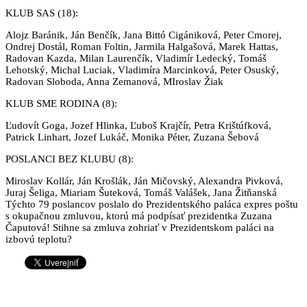
KLUB SAS (18):
Alojz Baránik, Ján Benčík, Jana Bittó Cigániková, Peter Cmorej,
Ondrej Dostál, Roman Foltin, Jarmila Halgašová, Marek Hattas,
Radovan Kazda, Milan Laurenčík, Vladimír Ledecký, Tomáš
Lehotský, Michal Luciak, Vladimíra Marcinková, Peter Osuský,
Radovan Sloboda, Anna Zemanová, MIroslav Žiak
KLUB SME RODINA (8):
Ľudovít Goga, Jozef Hlinka, Ľuboš Krajčír, Petra Krištúfková,
Patrick Linhart, Jozef Lukáč, Monika Péter, Zuzana Šebová
POSLANCI BEZ KLUBU (8):
Miroslav Kollár, Ján Krošlák, Ján Mičovský, Alexandra Pivková,
Juraj Šeliga, Miariam Šuteková, Tomáš Valášek, Jana Žitňanská
Týchto 79 poslancov poslalo do Prezidentského paláca expres poštu
s okupačnou zmluvou, ktorú má podpísať prezidentka Zuzana
Čaputová! Stihne sa zmluva zohriať v Prezidentskom paláci na
izbovú teplotu?