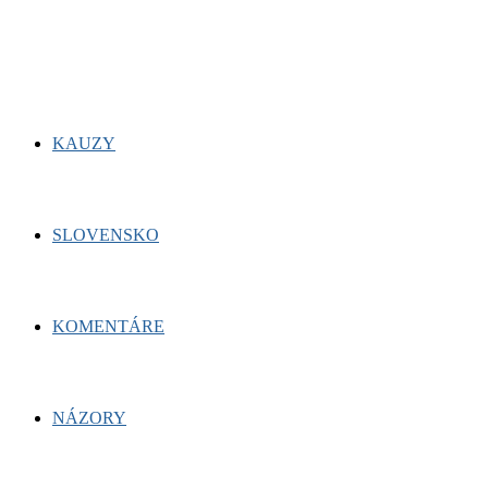
for:
Facebook
Twitter
Youtube
KAUZY
SLOVENSKO
KOMENTÁRE
NÁZORY