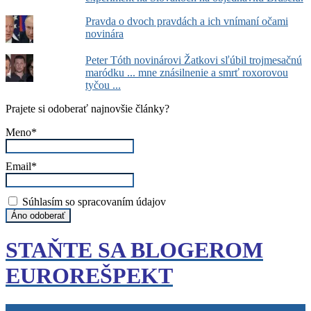
Pravda o dvoch pravdách a ich vnímaní očami
novinára
Peter Tóth novinárovi Žatkovi sľúbil trojmesačnú
maródku ... mne znásilnenie a smrť roxorovou
tyčou ...
Prajete si odoberať najnovšie články?
Meno*
Email*
Súhlasím so spracovaním údajov
STAŇTE SA BLOGEROM
EUROREŠPEKT