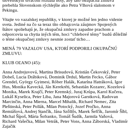
slovenským štváčom rozdala noty, aby táto okupačná zmluva
prebehla Slovenskom rýchlejšie ako Petra Vlhová slalomom v
Pekingu.
Vitajte vo vazalskej republiky, v ktorej je možné len jedno videnie
sveta. Jediné na čo sa teraz títo obhajcovia záujmov Spojených
štátov spoliehajú je, že okupačná zmluvy zapadne prachom a
odporcovia sa chytia iných tém, hoci “chlebové témy” budú dôležité
o téme okupačnej zmluvy nesmie zostať ticho…
MENÁ 79 VAZALOV USA, KTORÍ PODPORILI OKUPAČNÚ
ZMLUVU:
KLUB OĽANO (45):
Anna Andrejuvová, Martina Brisudová, Kristián Čekovský, Peter
Dobeš, Lucia Drábiková, Dominik Drdul, Martin Fecko, Gábor
Grendel, György Gyimesi, Róber Halák, Katarína Hatráková, Igor
Hus, Monika Kavecká, Ján Kerekréti, Sebastián Kozarec, Kozelová
Monika, Marek Krajčí, Peter Kremský, Juraj Krúpa, Karol Kučera,
Lukáš Kyselica, Peter Liba, Jana Majorová Garstková, Radovan
Marcinčin, Anna Mierna, Marcel Mihalik, Richard Nemec, Zita
Pleštinská, Peter Pollák, Milan Potocký, Jozef Pročko, Anna
Remiášová, Andrej Stančík, Jána Szőllős, Marek Šefčík, Jaromír Šíbl,
Michal Šípoš, Mária Šofranko, Tomáš Šudík, Jarmila Vaňová,
Richard Vašečka, Milan Vetrák, Peter Vons, Anna Záborská, Vladimír
Zajačik