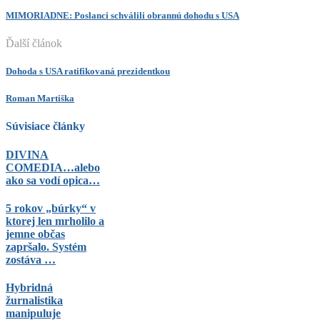
MIMORIADNE: Poslanci schválili obrannú dohodu s USA
Ďalší článok
Dohoda s USA ratifikovaná prezidentkou
Roman Martiška
Súvisiace články
DIVINA
COMEDIA…alebo
ako sa vodí opica…
5 rokov „búrky“ v
ktorej len mrholilo a
jemne občas
zapršalo. Systém
zostáva …
Hybridná
žurnalistika
manipuluje