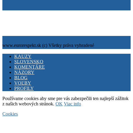
Tiráž
Cookies
info@eurorespekt.sk
www.eurorespekt.sk (c) Všetky práva vyhradené
Facebook
Twitter
Youtube
KAUZY
SLOVENSKO
KOMENTÁRE
NÁZORY
BLOG
VOĽBY
PROFILY
Používame cookies aby sme pre vás zabezpečili ten najlepší zážitok
z našich webových stránok.
OK
Viac info
Cookies