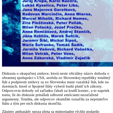
Diskusia o okupačnej zmluve, ktorá nesie oficiálny názov dohoda o
obrannej spolupráci s USA, urobila zo Slovenskej republiky totalitný
štát a podpisom zmluvy sa zo Slovenska stane vazalský štát, kde na
územiach, ktoré si Spojené štáty vyberú budú platiť ich zákony.
Odporcovia dohody od začiatku ťahali za kratší koniec, a to napriek
tomu, že do diskusie prinášali odborné emóciami nezaťažené
argumenty. Totalita, ale odporcov okamžite označila za nepriateľov
štátu a tým pre nich diskusia skončila.
Záujmy ambasády spoza plota sa mimoriadne rýchlo podarilo