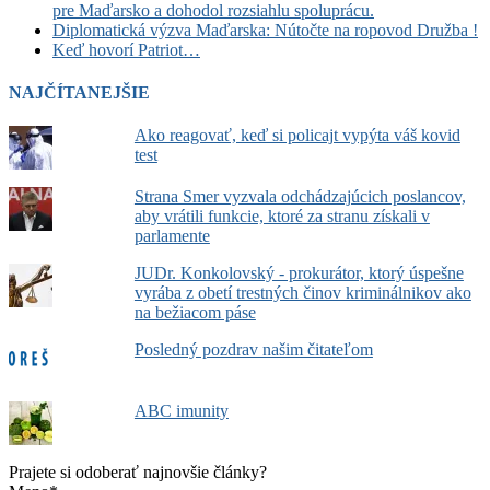
pre Maďarsko a dohodol rozsiahlu spoluprácu.
Diplomatická výzva Maďarska: Nútočte na ropovod Družba !
Keď hovorí Patriot…
NAJČÍTANEJŠIE
Ako reagovať, keď si policajt vypýta váš kovid
test
Strana Smer vyzvala odchádzajúcich poslancov,
aby vrátili funkcie, ktoré za stranu získali v
parlamente
JUDr. Konkolovský - prokurátor, ktorý úspešne
vyrába z obetí trestných činov kriminálnikov ako
na bežiacom páse
Posledný pozdrav našim čitateľom
ABC imunity
Prajete si odoberať najnovšie články?