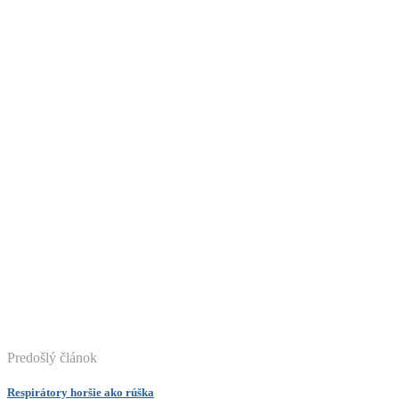
Predošlý článok
Respirátory horšie ako rúška