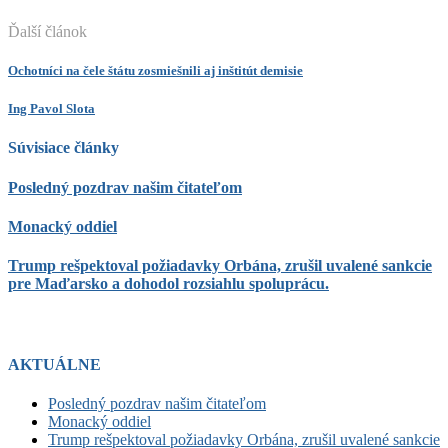
Ďalší článok
Ochotníci na čele štátu zosmiešnili aj inštitút demisie
Ing Pavol Slota
Súvisiace články
Posledný pozdrav našim čitateľom
Monacký oddiel
Trump rešpektoval požiadavky Orbána, zrušil uvalené sankcie
pre Maďarsko a dohodol rozsiahlu spoluprácu.
AKTUÁLNE
Posledný pozdrav našim čitateľom
Monacký oddiel
Trump rešpektoval požiadavky Orbána, zrušil uvalené sankcie