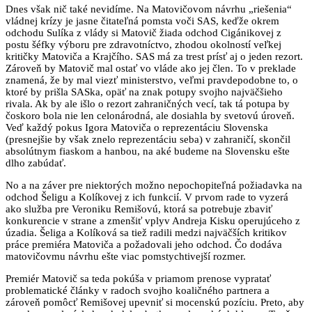
Dnes však nič také nevidíme. Na Matovičovom návrhu „riešenia“
vládnej krízy je jasne čitateľná pomsta voči SAS, keďže okrem
odchodu Sulíka z vlády si Matovič žiada odchod Cigánikovej z
postu šéfky výboru pre zdravotníctvo, zhodou okolností veľkej
kritičky Matoviča a Krajčího. SAS má za trest prísť aj o jeden rezort.
Zároveň by Matovič mal ostať vo vláde ako jej člen. To v preklade
znamená, že by mal viezť ministerstvo, veľmi pravdepodobne to, o
ktoré by prišla SASka, opäť na znak potupy svojho najväčšieho
rivala. Ak by ale išlo o rezort zahraničných vecí, tak tá potupa by
čoskoro bola nie len celonárodná, ale dosiahla by svetovú úroveň.
Veď každý pokus Igora Matoviča o reprezentáciu Slovenska
(presnejšie by však znelo reprezentáciu seba) v zahraničí, skončil
absolútnym fiaskom a hanbou, na aké budeme na Slovensku ešte
dlho zabúdať.
No a na záver pre niektorých možno nepochopiteľná požiadavka na
odchod Šeligu a Kolíkovej z ich funkcií. V prvom rade to vyzerá
ako služba pre Veroniku Remišovú, ktorá sa potrebuje zbaviť
konkurencie v strane a zmenšiť vplyv Andreja Kisku operujúceho z
úzadia. Šeliga a Kolíková sa tiež radili medzi najväčších kritikov
práce premiéra Matoviča a požadovali jeho odchod. Čo dodáva
matovičovmu návrhu ešte viac pomstychtivejší rozmer.
Premiér Matovič sa teda pokúša v priamom prenose vypratať
problematické články v radoch svojho koaličného partnera a
zároveň pomôcť Remišovej upevniť si mocenskú pozíciu. Preto, aby