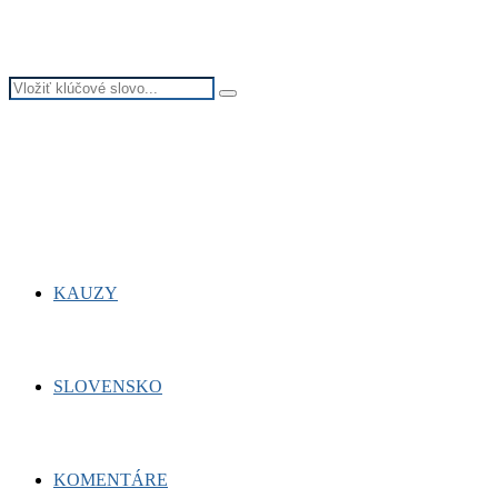
Search
Search
for:
Facebook
Twitter
Youtube
KAUZY
SLOVENSKO
KOMENTÁRE