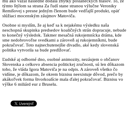
mu ako vazal následne dodala zbytky poslaneckých hlasov. To, že
týmto štýlom sa strana Za ľudí stane stranou výlučne Veroniky
Remišovej s presne jedným členom bude vedľajší produkt, opäť
slúžiaci mocenským záujmov Matoviča.
Osobne si myslím, že aj keď sa k nejakému výsledku naša
neschopná skupinka predsedov koaličných strán dopracuje, nebude
to konečný výsledok. Takmer mesačná rukojemnícka dráma, kde
sme nedobrovoľne svedkami a zároveň aj rukojemníkmi, bude
pokračovať. Toto najnechutenejšie divadlo, aké kedy slovenská
politika vytvorila sa bude predlžovať.
Ľudské aj odborné dno, osobné animozity, nezáujem o občanov
Slovenska a celkovo absencia politickej zručnosti, sú len dôkazom
toho, že vláda Igora Matoviča je na odpis. A zároveň všetko čo
vidíme, je dôkazom, že okrem biznisu neexistuje dôvod, prečo by
akákoľvek forma štvorkoalície mala ďalej pokračovať. Biznisu vo
výške 6 miliárd eur z Bruselu.