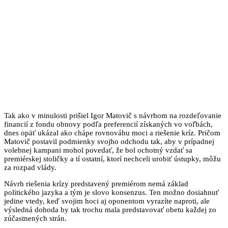
Tak ako v minulosti prišiel Igor Matovič s návrhom na rozdeľovanie
financií z fondu obnovy podľa preferencií získaných vo voľbách,
dnes opäť ukázal ako chápe rovnováhu moci a riešenie kríz. Pričom
Matovič postavil podmienky svojho odchodu tak, aby v prípadnej
volebnej kampani mohol povedať, že bol ochotný vzdať sa
premiérskej stoličky a tí ostatní, ktorí nechceli urobiť ústupky, môžu
za rozpad vlády.
Návrh riešenia krízy predstavený premiérom nemá základ
politického jazyka a tým je slovo konsenzus. Ten možno dosiahnuť
jedine vtedy, keď svojim hoci aj oponentom vyrazíte naproti, ale
výsledná dohoda by tak trochu mala predstavovať obetu každej zo
zúčastnených strán.