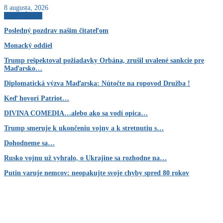
8 augusta, 2026
AKTUÁLNE
Posledný pozdrav našim čitateľom
Monacký oddiel
Trump rešpektoval požiadavky Orbána, zrušil uvalené sankcie pre
Maďarsko…
Diplomatická výzva Maďarska: Nútočte na ropovod Družba !
Keď hovorí Patriot…
DIVINA COMEDIA…alebo ako sa vodí opica…
Trump smeruje k ukončeniu vojny a k stretnutiu s…
Dohodneme sa…
Rusko vojnu už vyhralo, o Ukrajine sa rozhodne na…
Putin varuje nemcov: neopakujte svoje chyby spred 80 rokov