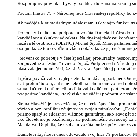
Rozporuplný právnik a bývalý politik , ktorý má na krku aj s
Počtom hlasov 79 v Národnej rade Slovenskej republiky ho zvol
Ak nedôjde k mimoriadnym udalostiam, tak v tejto funkcii tráv
Dohoda v koalícii na podpore advokáta Daniela Lipšica do fun
kandidátov a skutkov advokáta. Na dnešnej tlačovej konferenc
nezávislé osobnosti (OĽaNO) Michal Šipoš. Mimoparlamentná 
ozrejmila, že touto voľbou vláda dokázala, že jej cieľom nie je
„Slovensko potrebuje v čele špeciálnej prokuratúry neskorum
zodpovedne a čestne,” uviedol Šipoš. Podpredseda Národnej rad
hlasovala jednotne. Verí, že Lipšic vráti špeciálnej prokuratúr
Lipšica považoval za najlepšieho kandidáta aj poslanec Ondrej
stať prokurátorom, ani sme neboli na jeho mene vopred dohod
sa na tlačovej konferencii poďakoval koaličným partnerom, že
podporíme kandidáta, ktorý získa najväčšiu podporu v poslan
Strana Hlas-SD je presvedčená, že na čele špeciálnej prokurat
väzieb a bez konfliktu záujmov so svojou minulosťou. „Daniel 
priamo spätý so súčasnou vládnou garnitúrou, ako advokát o
ako človek nie je bezúhonný, ale podmienečne odsúdený za u
Macíková. Doplnila, že osoba advokáta bude oprávnene vyvolá
Danielovi Lipšicovi dnes odovzdalo svoj hlas 79 poslancov N