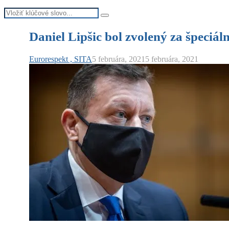
Search
Search
for:
Daniel Lipšic bol zvolený za špeciá
Eurorespekt , SITA
5 februára, 2021
5 februára, 2021