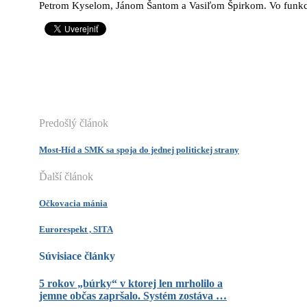
Petrom Kyselom, Jánom Šantom a Vasiľom Špirkom. Vo funkci
Predošlý článok
Most-Híd a SMK sa spoja do jednej politickej strany
Ďalší článok
Očkovacia mánia
Eurorespekt , SITA
Súvisiace články
5 rokov „búrky“ v ktorej len mrholilo a
jemne občas zapršalo. Systém zostáva …