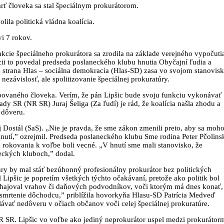
mrť človeka sa stal špeciálnym prokurátorom.
ila politická vládna koalícia.
i 7 rokov.
kcie špeciálneho prokurátora sa zrodila na základe verejného vypočuti
ii to povedal predseda poslaneckého klubu hnutia Obyčajní ľudia a
strana Hlas – sociálna demokracia (Hlas-SD) zasa vo svojom stanovis
 nezávislosť, ale spolitizovanie špeciálnej prokuratúry.
povaného človeka. Verím, že pán Lipšic bude svoju funkciu vykonávať
y SR (NR SR) Juraj Šeliga (Za ľudí) je rád, že koalícia našla zhodu a
e dôveru.
 Dostál (SaS). „Nie je pravda, že sme zákon zmenili preto, aby sa moho
nutí,” ozrejmil. Predseda poslaneckého klubu Sme rodina Peter Pčolins
 rokovania k voľbe boli vecné. „V hnutí sme mali stanovisko, že
eckých kluboch,” dodal.
úry by mal stáť bezúhonný profesionálny prokurátor bez politických
Lipšic je popretím všetkých týchto očakávaní, pretože ako politik bol
bhajoval vrahov či daňových podvodníkov, voči ktorým má dnes konať,
smrtenie dôchodcu,” priblížila hovorkyňa Hlasu-SD Patrícia Medveď
vať nedôveru v očiach občanov voči celej špeciálnej prokuratúre.
R SR. Lipšic vo voľbe ako jediný neprokurátor uspel medzi prokurátor