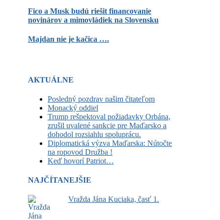
Fico a Musk budú riešit financovanie
novinárov a mimovládiek na Slovensku
Majdan nie je kačica ….
AKTUÁLNE
Posledný pozdrav našim čitateľom
Monacký oddiel
Trump rešpektoval požiadavky Orbána,
zrušil uvalené sankcie pre Maďarsko a
dohodol rozsiahlu spoluprácu.
Diplomatická výzva Maďarska: Nútočte
na ropovod Družba !
Keď hovorí Patriot…
NAJČÍTANEJŠIE
Vražda Jána Kuciaka, časť 1.