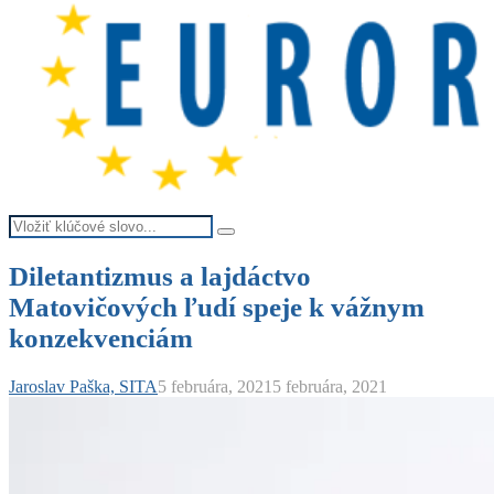
Search
Search
for:
Diletantizmus a lajdáctvo
Matovičových ľudí speje k vážnym
konzekvenciám
Jaroslav Paška, SITA
5 februára, 2021
5 februára, 2021