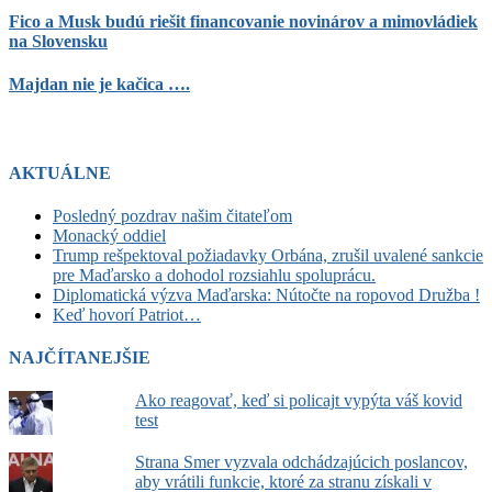
Fico a Musk budú riešit financovanie novinárov a mimovládiek
na Slovensku
Majdan nie je kačica ….
AKTUÁLNE
Posledný pozdrav našim čitateľom
Monacký oddiel
Trump rešpektoval požiadavky Orbána, zrušil uvalené sankcie
pre Maďarsko a dohodol rozsiahlu spoluprácu.
Diplomatická výzva Maďarska: Nútočte na ropovod Družba !
Keď hovorí Patriot…
NAJČÍTANEJŠIE
Ako reagovať, keď si policajt vypýta váš kovid
test
Strana Smer vyzvala odchádzajúcich poslancov,
aby vrátili funkcie, ktoré za stranu získali v