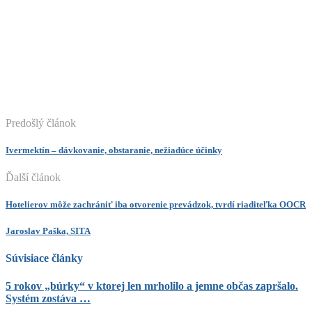
Predošlý článok
Ivermektín – dávkovanie, obstaranie, nežiadúce účinky
Ďalší článok
Hotelierov môže zachrániť iba otvorenie prevádzok, tvrdí riaditeľka OOCR
Jaroslav Paška, SITA
Súvisiace články
5 rokov „búrky“ v ktorej len mrholilo a jemne občas zapršalo.
Systém zostáva …