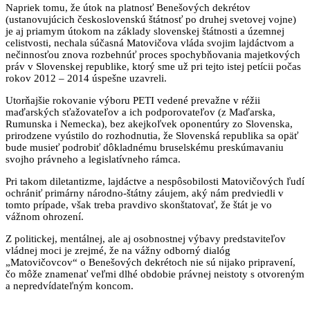
Napriek tomu, že útok na platnosť Benešových dekrétov
(ustanovujúcich československú štátnosť po druhej svetovej vojne)
je aj priamym útokom na základy slovenskej štátnosti a územnej
celistvosti, nechala súčasná Matovičova vláda svojim lajdáctvom a
nečinnosťou znova rozbehnúť proces spochybňovania majetkových
práv v Slovenskej republike, ktorý sme už pri tejto istej petícii počas
rokov 2012 – 2014 úspešne uzavreli.
Utorňajšie rokovanie výboru PETI vedené prevažne v réžii
maďarských sťažovateľov a ich podporovateľov (z Maďarska,
Rumunska i Nemecka), bez akejkoľvek oponentúry zo Slovenska,
prirodzene vyústilo do rozhodnutia, že Slovenská republika sa opäť
bude musieť podrobiť dôkladnému bruselskému preskúmavaniu
svojho právneho a legislatívneho rámca.
Pri takom diletantizme, lajdáctve a nespôsobilosti Matovičových ľudí
ochrániť primárny národno-štátny záujem, aký nám predviedli v
tomto prípade, však treba pravdivo skonštatovať, že štát je vo
vážnom ohrození.
Z politickej, mentálnej, ale aj osobnostnej výbavy predstaviteľov
vládnej moci je zrejmé, že na vážny odborný dialóg
„Matovičovcov“ o Benešových dekrétoch nie sú nijako pripravení,
čo môže znamenať veľmi dlhé obdobie právnej neistoty s otvoreným
a nepredvídateľným koncom.