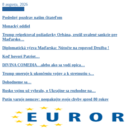
8 augusta, 2026
AKTUÁLNE
Posledný pozdrav našim čitateľom
Monacký oddiel
Trump rešpektoval požiadavky Orbána, zrušil uvalené sankcie pre
Maďarsko…
Diplomatická výzva Maďarska: Nútočte na ropovod Družba !
Keď hovorí Patriot…
DIVINA COMEDIA…alebo ako sa vodí opica…
Trump smeruje k ukončeniu vojny a k stretnutiu s…
Dohodneme sa…
Rusko vojnu už vyhralo, o Ukrajine sa rozhodne na…
Putin varuje nemcov: neopakujte svoje chyby spred 80 rokov