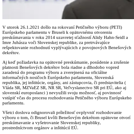
V utorok 26.1.2021 došlo na rokovaní Petičného výboru (PETI)
Európskeho parlamentu v Bruseli k opätovnému otvoreniu
preskúmavania v roku 2014 uzavretej sťažností Alidy Hahn-Seidl a
Imre Juhásza voči Slovenskej republike, za pretrvávajúce
rešpektovanie rozhodnutí vyplývajúcich z povojnových Benešových
dekrétov.
Aj keď požiadavka na opätovné preskúmanie, posúdenie a zrušenie
platnosti Benešových dekrétov bola riadne a dlhodobo vopred
zaradená do programu výboru a zverejnená na oficiálne
informačných nosičoch Európskeho parlamentu, Slovenská
republika, jej inštitúcie, orgány, ani zástupcovia, či predstavitelia (
Vláda SR, MZVaEZ SR, NR SR, Veľvyslanectvo SR pri EÚ, ako aj
slovenskí europoslanci ) nevyužili svoju možnosť, aj povinnosť
vstúpiť včas do procesu rozhodovania Petičného výboru Európskeho
parlamentu.
Všetci doslova odignorovali príležitosť ovplyvniť rozhodovanie
výboru o tom, či Brusel kvôli Benešovým dekrétom opätovne otvorí
preskúmavanie a vyšetrovanie Slovenskej republiky,
prostredníctvom orgánov a inštitúcií EÚ.