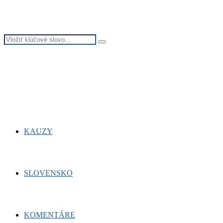
Search
Search
for:
Facebook
Twitter
Youtube
KAUZY
SLOVENSKO
KOMENTÁRE