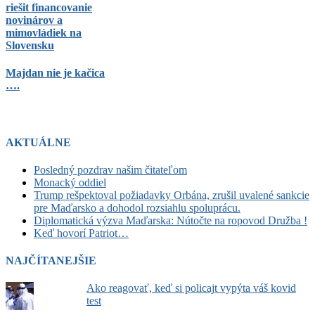
riešit financovanie
novinárov a
mimovládiek na
Slovensku
Majdan nie je kačica
….
AKTUÁLNE
Posledný pozdrav našim čitateľom
Monacký oddiel
Trump rešpektoval požiadavky Orbána, zrušil uvalené sankcie
pre Maďarsko a dohodol rozsiahlu spoluprácu.
Diplomatická výzva Maďarska: Nútočte na ropovod Družba !
Keď hovorí Patriot…
NAJČÍTANEJŠIE
Ako reagovať, keď si policajt vypýta váš kovid
test