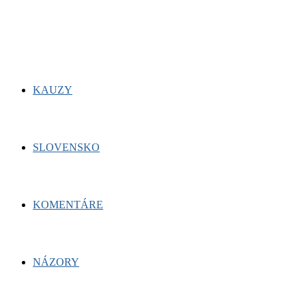
for:
Facebook
Twitter
Youtube
KAUZY
SLOVENSKO
KOMENTÁRE
NÁZORY