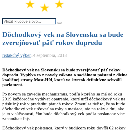
Search
Search
for:
Dôchodkový vek na Slovensku sa bude
zverejňovať päť rokov dopredu
redakčný výber
14 septembra, 2018
Dôchodkový vek na Slovensku sa bude zverejňovať päť rokov
dopredu. Vyplýva to z novely zákona o sociálnom poistení z dielne
koaličnej strany Most-Híd, ktorú vo štvrtok definitívne schválil
parlament.
Po novom sa zavedie mechanizmus, podľa ktorého sa má od roku
2019 každoročne vydávať opatrenie, ktoré určí dôchodkový vek na
príslušný rok v predstihu piatich rokov. Zmení sa tiež to, že sa bude
dôchodkový vek určovať na roky a mesiace, nie na roky a dni, ako
je to v súčasnosti, čím bude dôchodkový vek podľa poslancov viac
zapamätateľný.
Dôchodkový vek poistenca, ktorý v budúcom roku dovŕši 62 rokov,