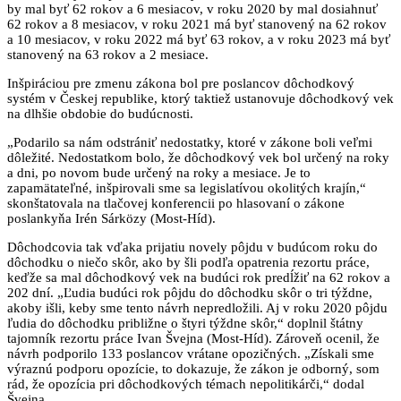
by mal byť 62 rokov a 6 mesiacov, v roku 2020 by mal dosiahnuť
62 rokov a 8 mesiacov, v roku 2021 má byť stanovený na 62 rokov
a 10 mesiacov, v roku 2022 má byť 63 rokov, a v roku 2023 má byť
stanovený na 63 rokov a 2 mesiace.
Inšpiráciou pre zmenu zákona bol pre poslancov dôchodkový
systém v Českej republike, ktorý taktiež ustanovuje dôchodkový vek
na dlhšie obdobie do budúcnosti.
„Podarilo sa nám odstrániť nedostatky, ktoré v zákone boli veľmi
dôležité. Nedostatkom bolo, že dôchodkový vek bol určený na roky
a dni, po novom bude určený na roky a mesiace. Je to
zapamätateľné, inšpirovali sme sa legislatívou okolitých krajín,“
skonštatovala na tlačovej konferencii po hlasovaní o zákone
poslankyňa Irén Sárközy (Most-Híd).
Dôchodcovia tak vďaka prijatiu novely pôjdu v budúcom roku do
dôchodku o niečo skôr, ako by šli podľa opatrenia rezortu práce,
keďže sa mal dôchodkový vek na budúci rok predĺžiť na 62 rokov a
202 dní. „Ľudia budúci rok pôjdu do dôchodku skôr o tri týždne,
akoby išli, keby sme tento návrh nepredložili. Aj v roku 2020 pôjdu
ľudia do dôchodku približne o štyri týždne skôr,“ doplnil štátny
tajomník rezortu práce Ivan Švejna (Most-Híd). Zároveň ocenil, že
návrh podporilo 133 poslancov vrátane opozičných. „Získali sme
výraznú podporu opozície, to dokazuje, že zákon je odborný, som
rád, že opozícia pri dôchodkových témach nepolitikárči,“ dodal
Švejna.