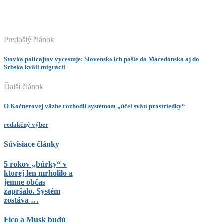
Predošlý článok
Stovka policajtov vycestuje: Slovensko ich pošle do Macedónska aj do
Srbska kvôli migrácii
Ďalší článok
O Kočnerovej väzbe rozhodli systémom „účel svätí prostriedky“
redakčný výber
Súvisiace články
5 rokov „búrky“ v
ktorej len mrholilo a
jemne občas
zapršalo. Systém
zostáva …
Fico a Musk budú