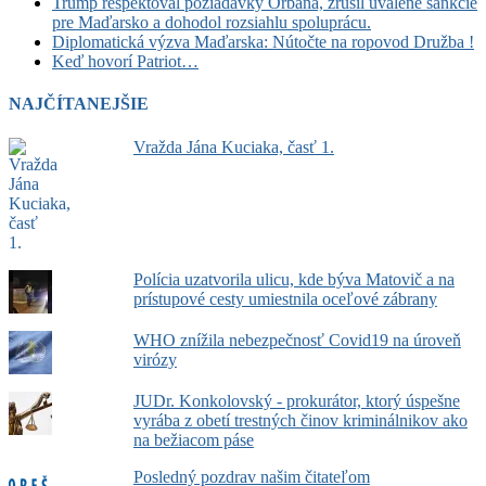
Trump rešpektoval požiadavky Orbána, zrušil uvalené sankcie
pre Maďarsko a dohodol rozsiahlu spoluprácu.
Diplomatická výzva Maďarska: Nútočte na ropovod Družba !
Keď hovorí Patriot…
NAJČÍTANEJŠIE
Vražda Jána Kuciaka, časť 1.
Polícia uzatvorila ulicu, kde býva Matovič a na
prístupové cesty umiestnila oceľové zábrany
WHO znížila nebezpečnosť Covid19 na úroveň
virózy
JUDr. Konkolovský - prokurátor, ktorý úspešne
vyrába z obetí trestných činov kriminálnikov ako
na bežiacom páse
Posledný pozdrav našim čitateľom