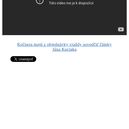
Kočnera majú z objednávky vraždy usvedčiť články
Jána Kuciaka