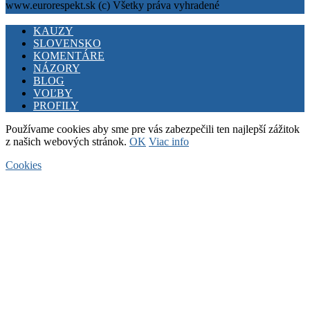
www.eurorespekt.sk (c) Všetky práva vyhradené
Facebook
Twitter
Youtube
KAUZY
SLOVENSKO
KOMENTÁRE
NÁZORY
BLOG
VOĽBY
PROFILY
Používame cookies aby sme pre vás zabezpečili ten najlepší zážitok
z našich webových stránok.
OK
Viac info
Cookies