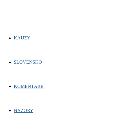
for:
Facebook
Twitter
Youtube
KAUZY
SLOVENSKO
KOMENTÁRE
NÁZORY