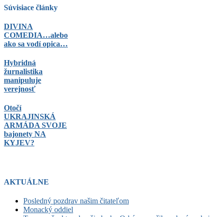
Súvisiace články
DIVINA
COMEDIA…alebo
ako sa vodí opica…
Hybridná
žurnalistika
manipuluje
verejnosť
Otočí
UKRAJINSKÁ
ARMÁDA SVOJE
bajonety NA
KYJEV?
AKTUÁLNE
Posledný pozdrav našim čitateľom
Monacký oddiel