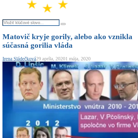
Search
Search
for:
Matovič kryje gorily, alebo ako vznikla
súčasná gorilia vláda
Irena Sládečková
29 apríla, 2020
1 mája, 2020