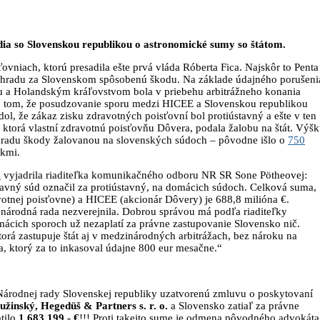
údia so Slovenskou republikou o astronomické sumy so štátom.
vniach, ktorú presadila ešte prvá vláda Róberta Fica. Najskôr to Penta
áhradu za Slovenskom spôsobenú škodu. Na základe údajného porušeni
 a Holandským kráľovstvom bola v priebehu arbitrážneho konania
o tom, že posudzovanie sporu medzi HICEE a Slovenskou republikou
ol, že zákaz zisku zdravotných poisťovní bol protiústavný a ešte v ten
, ktorá vlastní zdravotnú poisťovňu Dôvera, podala žalobu na štát. Výš
náhradu škody žalovanou na slovenských súdoch – pôvodne išlo o
750
okmi.
k
vyjadrila riaditeľka komunikačného odboru NR SR Sone Pötheovej:
avný súd označil za protiústavný, na domácich súdoch. Celková suma,
votnej poisťovne) a HICEE (akcionár Dôvery) je 688,8 milióna €.
 národná rada nezverejnila. Dobrou správou má podľa riaditeľky
cich sporoch už nezaplatí za právne zastupovanie Slovensko nič.
rá zastupuje štát aj v medzinárodných arbitrážach, bez nároku na
, ktorý za to inkasoval údajne 800 eur mesačne.“
 Národnej rady Slovenskej republiky uzatvorenú zmluvu o poskytovaní
žinský, Hegedüš & Partners s. r. o.
a Slovensko zatiaľ za právne
atilo
1 683 199,- €
!!! Proti takejto sume je odmena pôvodného advokáta