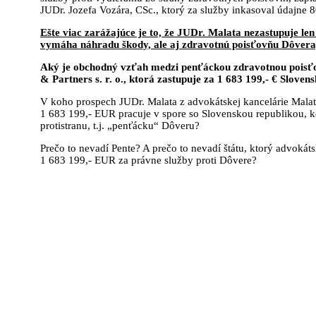
JUDr. Jozefa Vozára, CSc., ktorý za služby inkasoval údajne 
Ešte viac zarážajúce je to, že JUDr. Malata nezastupuje le
vymáha náhradu škody, ale aj zdravotnú poisťovňu Dôvera
Aký je obchodný vzťah medzi penťáckou zdravotnou poisť
& Partners s. r. o., ktorá zastupuje za 1 683 199,- € Slove
V koho prospech JUDr. Malata z advokátskej kancelárie Malata,
1 683 199,- EUR pracuje v spore so Slovenskou republikou, 
protistranu, t.j. „penťácku“ Dôveru?
Prečo to nevadí Pente? A prečo to nevadí štátu, ktorý advokátsk
1 683 199,- EUR za právne služby proti Dôvere?