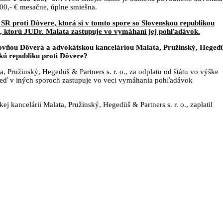
800,- € mesačne, úplne smiešna.
n SR proti Dôvere, ktorá si v tomto spore so Slovenskou republikou
, ktorú JUDr. Malata zastupuje vo vymáhaní jej pohľadávok.
ovňou Dôvera a advokátskou kanceláriou Malata, Pružinský, Heged
nskú republiku proti Dôvere?
 Pružinský, Hegedüš & Partners s. r. o., za odplatu od štátu vo výške
keď v iných sporoch zastupuje vo veci vymáhania pohľadávok
ej kancelárii Malata, Pružinský, Hegedüš & Partners s. r. o., zaplatil