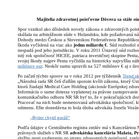
Majitelia zdravotnej poisťovne Dôvera sa stále s
Spor vznikol ako dôsledok novely zákona o zdravotných poisťo
skúšala na arbitrážnom súde v Holandsku, kde požadovaná n
Dohody medzi Českou a Slovenskou Federatívnou Republikou
škoda vyčíslená na viac ako
jednu miliardu €
. Súd rozhodol 
nespadá pod jeho jurisdikciu. V roku 2011 Ústavný súd rozhod
istý rok spoločnosť HICEE, patriaca investičnej skupine Penta
svojej škody najprv Penta vyčíslila na historicky najvyššiu 
miliónov eur
. Neskôr sumu upravili na 527 miliónov € aj s úr
Po začatí týchto sporov sa v roku 2012 pre týždenník
Trend.s
„Národná rada SR čelí ďalším sporom kvôli zákonu, ktorý Úst
ktorú žiadajú Medical Care Holding (akcionár Európskej zdra
Informáciu o sume doteraz vyplatenej za právne zastupovanie
komunikačného odboru NR SR byť to, že v pokračujúcich domá
Pracovať na nich bude nemenovaná advokátska spoločnosť, kto
odmenu. Ešte donedávna to bola úloha advokáta Jozefa Vozára
„Rytier chytil guráž“
Podľa údajov z Centrálneho registra zmlúv má s Kanceláriou
právnych služieb s NR SR
advokátska kancelária Malata, Pru
služby proti vydieraniu zo strany zdravotných poisťovní, zapl