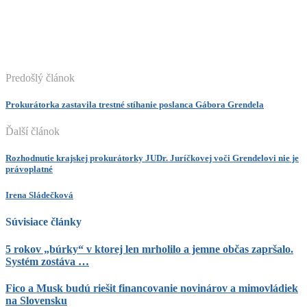
Predošlý článok
Prokurátorka zastavila trestné stíhanie poslanca Gábora Grendela
Ďalší článok
Rozhodnutie krajskej prokurátorky JUDr. Juríčkovej voči Grendelovi nie je
právoplatné
Irena Sládečková
Súvisiace články
5 rokov „búrky“ v ktorej len mrholilo a jemne občas zapršalo.
Systém zostáva …
Fico a Musk budú riešit financovanie novinárov a mimovládiek
na Slovensku