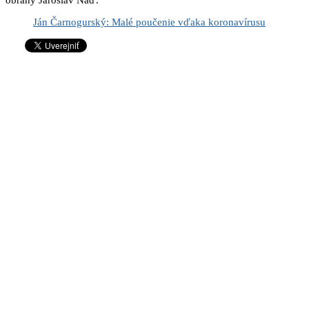
Ján Čarnogurský: Malé poučenie vďaka koronavírusu