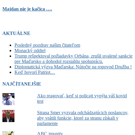
Majdan nie je kačica ….
AKTUÁLNE
Posledný pozdrav našim čitateľom
Monacký oddiel
Trump rešpektoval požiadavky Orbána, zrušil uvalené sankcie
pre Maďarsko a dohodol rozsiahlu spoluprácu.
Diplomatická výzva Maďarska: Nútočte na ropovod Družba !
Keď hovorí Patriot…
NAJČÍTANEJŠIE
Ako reagovať, keď si policajt vypýta váš kovid
test
Strana Smer vyzvala odchádzajúcich poslancov,
aby vrátili funkcie, ktoré za stranu získali v
parlamente
ABC imunity