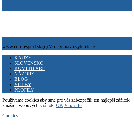
Tiráž
Cookies
info@eurorespekt.sk
www.eurorespekt.sk (c) Všetky práva vyhradené
Facebook
Twitter
Youtube
KAUZY
SLOVENSKO
KOMENTÁRE
NÁZORY
BLOG
VOĽBY
PROFILY
Používame cookies aby sme pre vás zabezpečili ten najlepší zážitok
z našich webových stránok.
OK
Viac info
Cookies