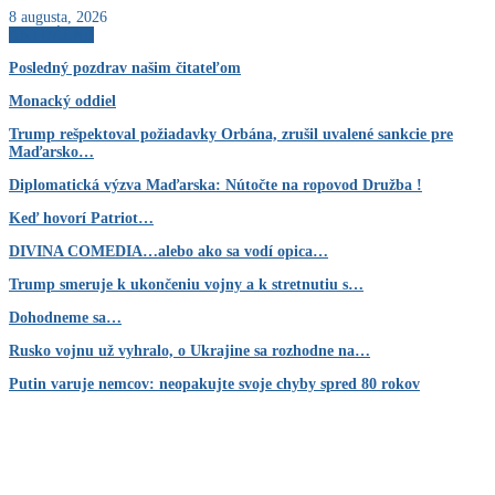
8 augusta, 2026
AKTUÁLNE
Posledný pozdrav našim čitateľom
Monacký oddiel
Trump rešpektoval požiadavky Orbána, zrušil uvalené sankcie pre
Maďarsko…
Diplomatická výzva Maďarska: Nútočte na ropovod Družba !
Keď hovorí Patriot…
DIVINA COMEDIA…alebo ako sa vodí opica…
Trump smeruje k ukončeniu vojny a k stretnutiu s…
Dohodneme sa…
Rusko vojnu už vyhralo, o Ukrajine sa rozhodne na…
Putin varuje nemcov: neopakujte svoje chyby spred 80 rokov