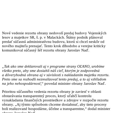
Nové vedenie rezortu obrany nedovolí predaj budovy Vojenských
lesov a majetkov SR, š. p. v Malackách. Štátny podnik plánoval
predať súčasnú administratívnu budovu, ktorú si chcel neskôr od
nového majiteľa prenajať. Tento krok dlhodobo a verejne kriticky
komunikoval súčasný šéf rezortu obrany Jaroslav Naď.
„Tak ako sme deklarovali aj v programe strany OĽANO, urobíme
všetko preto, aby sme dosiahli náš cieľ, ktorým je zodpovedná
a dôveryhodná obrana aj v súvislosti s nakladaním majetku rezortu.
Preto sme sa rozhodli nezrealizovať tento predaj, a to aj vzhľadom
na jeho nehospodárnosť,
“ povedal minister obrany Jaroslav Naď.
Prioritou súčasného vedenia rezortu obrany je zaviesť v oblasti
obstarávania transparentný proces, ktorý uľahčí kontrolu
vynakladania finančných prostriedkov a zdrojov v rozpočte rezortu
obrany. „Aj týmto spôsobom chceme dosiahnuť, aby tieto procesy
boli realizované hospodárne, účelne a transparentne,“ dodal minister
obrany Jaroslav Naď.