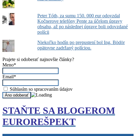
Peter Tóth, za sumu 150. 000 eur odovzdal
Kočnerove telefóny Pente za účelom úpravy
obsahu, až po následnej úprave boli odovzdané
polícii
Niekoľko hodín po prepustení bol Ing. Bödör
opätovne zadržaný políciou.
Prajete si odoberať najnovšie články?
Meno*
Email*
Súhlasím so spracovaním údajov
STAŇTE SA BLOGEROM
EUROREŠPEKT