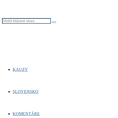
Search
Search
for:
Facebook
Twitter
Youtube
KAUZY
SLOVENSKO
KOMENTÁRE