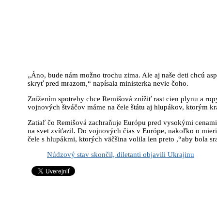
„Áno, bude nám možno trochu zima. Ale aj naše deti chcú aspoň
skryť pred mrazom,“ napísala ministerka nevie čoho.
Znížením spotreby chce Remišová znížiť rast cien plynu a rop
vojnových štváčov máme na čele štátu aj hlupákov, ktorým 
Zatiaľ čo Remišová zachraňuje Európu pred vysokými cenami p
na svet zvíťazil. Do vojnových čias v Európe, nakoľko o mie
čele s hlupákmi, ktorých väčšina volila len preto ,“aby bola sr
Núdzový stav skončil, diletanti objavili Ukrajinu