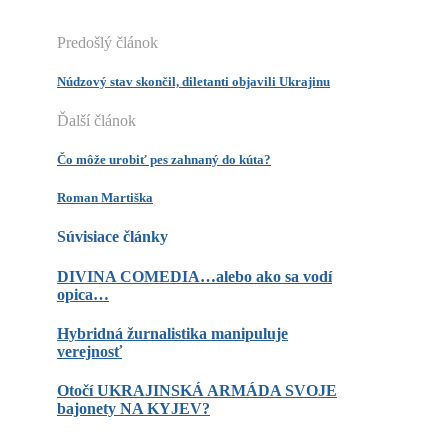
Predošlý článok
Núdzový stav skončil, diletanti objavili Ukrajinu
Ďalší článok
Čo môže urobiť pes zahnaný do kúta?
Roman Martiška
Súvisiace články
DIVINA COMEDIA…alebo ako sa vodí
opica…
Hybridná žurnalistika manipuluje
verejnosť
Otočí UKRAJINSKÁ ARMÁDA SVOJE
bajonety NA KYJEV?