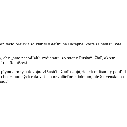
 takto prejaviť solidaritu s deťmi na Ukrajine, ktoré sa nemajú kde
y, aby „sme nepodľahli vydieraniu zo strany Ruska“. Žiaľ, okrem
kraľuje Remišová…
lynu a ropy, tak vojnoví štváči už mľaskajú, že ich militantný pohľad
ri chce z mocných rokovať len neviditeľné minimum, ide Slovensko na
anda“.