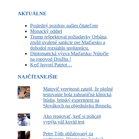
AKTUÁLNE
Posledný pozdrav našim čitateľom
Monacký oddiel
Trump rešpektoval požiadavky Orbána,
zrušil uvalené sankcie pre Maďarsko a
dohodol rozsiahlu spoluprácu.
Diplomatická výzva Maďarska: Nútočte
na ropovod Družba !
Keď hovorí Patriot…
NAJČÍTANEJŠIE
Matovič verejnosti zatajil, že plošné
testovanie bola zahraničná klinická
štúdia, britský experiment na
Slovákoch na objednávku Bruselu.
Ako reagovať, keď si policajt
vypýta váš kovid test
Peter Tóth obžalovaný za