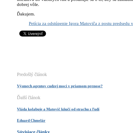
dobrej vôle.
Ďakujem.
Petícia za odstúpenie Igora Matoviča z postu predsedu 
Predošlý článok
Výsmech agentov cudzej moci v priamom prenose?
Ďalší článok
Vláda kolabuje a Matovič kňučí od strachu z ľudí
Eduard Chmelár
Súvisiace články