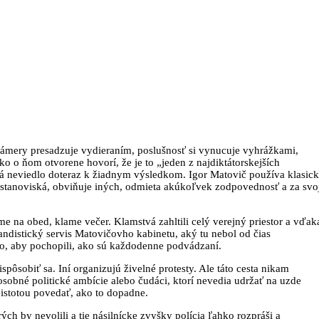
e zámery presadzuje vydieraním, poslušnosť si vynucuje vyhrážkami,
ko o ňom otvorene hovorí, že je to „jeden z najdiktátorskejších
lá neviedlo doteraz k žiadnym výsledkom. Igor Matovič používa klasic
ní stanoviská, obviňuje iných, odmieta akúkoľvek zodpovednosť a za svo
e na obed, klame večer. Klamstvá zahltili celý verejný priestor a vďak
distický servis Matovičovho kabinetu, aký tu nebol od čias
to, aby pochopili, ako sú každodenne podvádzaní.
spôsobiť sa. Iní organizujú živelné protesty. Ale táto cesta nikam
 osobné politické ambície alebo čudáci, ktorí nevedia udržať na uzde
istotou povedať, ako to dopadne.
rých by nevolili a tie násilnícke zvyšky polícia ľahko rozpráši a