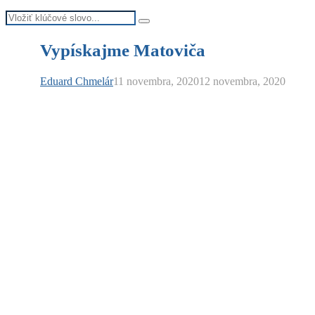
Search
Search
for:
Vypískajme Matoviča
Eduard Chmelár
11 novembra, 2020
12 novembra, 2020