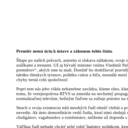
Premiér nemá úctu k ústave a zákonom tohto štátu.
Šliape po našich právach, autoritu si získava nátlakom, svoj
urážkami a trestami. Už aj bývalý minister vnútra Vladimír Pal
premiérov“, akých sme tu mali. Donútiť ho dodržiavať pravid
taktiku rímskych tyranov, politiku cukru a biča, neustále me
chyby trestá celú spoločnosť.
Popri tom nás jeho vláda nehanebne zavádza, klame ráno, klam
tomu, že verejnoprávna RTVS sa zmenila na nechutný propagan
normalizačnej televízie, bežným ľuďom sa zužuje priestor na 
Strach o svoju existenciu núti mnohých ľudí ohnúť chrbát a pri
nevedie. Ak tieto demonštrácie vedú ľudia, ktorí nimi sledujú
chuligánov, vagabundov a extrémistov, môžeme už dopredu s 
Väčšina ľudí nebude chcieť prísť robiť štatistov politikom, kto