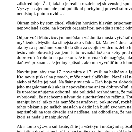
zdiskredituje. Žiaľ, takáto je realita rozdelenej slovenskej spol
Výzvy na zjednotenie pod politikmi pochybnej povesti sú rov
neodstúpi, potom uvidí…
Okrem toho by som chcel všetkým horúcim hlavám pripomenúť
nepovolené akcie, na ktorých organizátori nevedia zaručiť odm
Odpor voči Matovičovým metódam vládnutia musia vytvárať real
myšlienka. Myšlienka silnejšia ako vládne lži. Matovič dnes 
akoby sa spontánne zomkli do šíku za svojím vodcom. Jeho 
testovanie obrovský záujem. Je to rovnaká lož ako keby pred
dobrovoľnú robotu na panskom. Je to rovnaká demagógia, ako
daňové priznanie. Je jediný spôsob, ako mu vyvrátiť toto kla
Navrhujem, aby sme 17. novembra o 17. vyšli na balkóny a Ig
Kto nevie pískať na prstoch, môže použiť píšťalku. Nezáleží n
alebo si želáte jej pád. Na štátny sviatok – Deň boja za slob
jeho megalomanskú akciu nepovažujeme ani za dobrovoľnú, an
že uprednostňujeme odborné, nie politické rozhodnutia, že m
vybojovali, že nechceme návrat do autoritatívneho režimu. To
manipulovať, nikto nás nemôže zastrašovať, pokutovať, rozhá
tohto pískania po našich mestách a dedinách budú zvonom naš
nepristúpili na toto divadlo ani nadšene, ani odhodlane, že ne
ktorí sa nedajú manipulovať.
Ak s touto výzvou súhlasíte, šírte ju všetkými možnými spôs
iniciatívu do vlastných rúk a postarajte sa o to, aby sa zákl