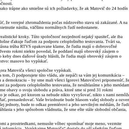
očnosti.
nako trápne ako smiešne sú ich požiadavky, že ak Matovič do 24 hodín
, že verejné zhromaždenia počas núdzového stavu sú zakázané. A na
ietnutie násilia, väčšinu normálnych ľudí nedostanete.
istické kroky. Túto spoločnosť nezjednotí nejaký spasiteľ, ale iba
falošne ďakuje ľuďom za podporu celoplošného testovania. Tvári sa,
hlásna trúba RTVS opakovane klame, že ľudia majú o dobrovoľné
 dvesto rokmi niekto povedal, že poddaní majú obrovský záujem o
 keby dnes daňové úrady hlásili, že ľudia majú obrovský záujem o
mstvo: masovo ho vypískať.
ora Matoviča všetci spoločne vypískali.
a tom, či podporujete túto vládu, ale nepáči sa vám jej komunikácia –
odu a demokraciu – by sme mali všetci Igorovi Matovičovi pripomenúť, ž
i za podporu celoplošného testovania, že nesúhlasíme s jeho metódam
áme obavy o svoju slobodu a práva, ktoré sme si pred 31 rokmi
to je odkaz, pri ktorom sa nebude nikto vyvyšovať, nikto s nami nemôž
ňať, prenasledovať. Vaše hvizdnutie bude hlasom vašej slobody a ozve
ej jednoty, bude to odkaz premiérovi a jeho servilným médiám, že ľud
súhlasia s jeho spôsobom vládnutia, že sme ešte stále slobodní občania,
obmi a prostriedkami, nemusíte vôbec spomínať moje meno, vezmite
adná informácia „Vypískajme Matoviča“ dostala do uší všetkým ľuďom