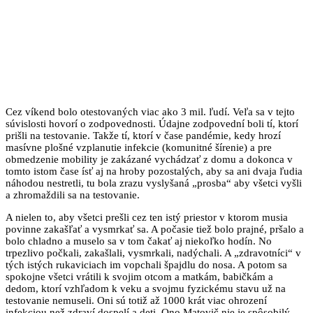
Cez víkend bolo otestovaných viac ako 3 mil. ľudí. Veľa sa v tejto
súvislosti hovorí o zodpovednosti. Údajne zodpovední boli tí, ktorí
prišli na testovanie. Takže tí, ktorí v čase pandémie, kedy hrozí
masívne plošné vzplanutie infekcie (komunitné šírenie) a pre
obmedzenie mobility je zakázané vychádzať z domu a dokonca v
tomto istom čase ísť aj na hroby pozostalých, aby sa ani dvaja ľudia
náhodou nestretli, tu bola zrazu vyslyšaná „prosba“ aby všetci vyšli
a zhromaždili sa na testovanie.
A nielen to, aby všetci prešli cez ten istý priestor v ktorom musia
povinne zakašľať a vysmrkať sa. A počasie tiež bolo prajné, pršalo a
bolo chladno a muselo sa v tom čakať aj niekoľko hodín. No
trpezlivo počkali, zakašlali, vysmrkali, nadýchali. A „zdravotníci“ v
tých istých rukaviciach im vopchali špajdlu do nosa. A potom sa
spokojne všetci vrátili k svojim otcom a matkám, babičkám a
dedom, ktorí vzhľadom k veku a svojmu fyzickému stavu už na
testovanie nemuseli. Oni sú totiž až 1000 krát viac ohrození
infekciou než zdraví dospelí a deti. Ono Matovič nie je spôsobilý