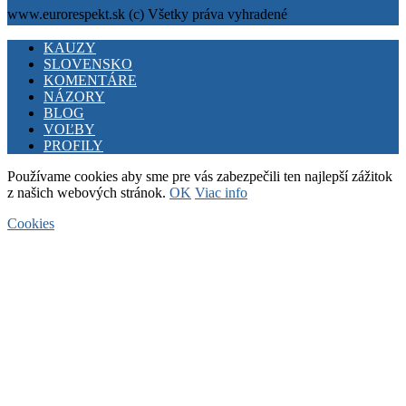
www.eurorespekt.sk (c) Všetky práva vyhradené
Facebook
Twitter
Youtube
KAUZY
SLOVENSKO
KOMENTÁRE
NÁZORY
BLOG
VOĽBY
PROFILY
Používame cookies aby sme pre vás zabezpečili ten najlepší zážitok
z našich webových stránok.
OK
Viac info
Cookies