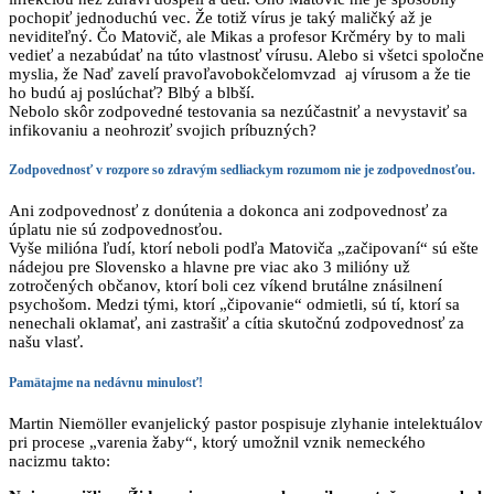
pochopiť jednoduchú vec. Že totiž vírus je taký maličký až je
neviditeľný. Čo Matovič, ale Mikas a profesor Krčméry by to mali
vedieť a nezabúdať na túto vlastnosť vírusu. Alebo si všetci spoločne
myslia, že Naď zavelí pravoľavobokčelomvzad aj vírusom a že tie
ho budú aj poslúchať? Blbý a blbší.
Nebolo skôr zodpovedné testovania sa nezúčastniť a nevystaviť sa
infikovaniu a neohroziť svojich príbuzných?
Zodpovednosť v rozpore so zdravým sedliackym rozumom nie je zodpovednosťou.
Ani zodpovednosť z donútenia a dokonca ani zodpovednosť za
úplatu nie sú zodpovednosťou.
Vyše milióna ľudí, ktorí neboli podľa Matoviča „začipovaní“ sú ešte
nádejou pre Slovensko a hlavne pre viac ako 3 milióny už
zotročených občanov, ktorí boli cez víkend brutálne znásilnení
psychošom. Medzi tými, ktorí „čipovanie“ odmietli, sú tí, ktorí sa
nenechali oklamať, ani zastrašiť a cítia skutočnú zodpovednosť za
našu vlasť.
Pamätajme na nedávnu minulosť!
Martin Niemöller evanjelický pastor pospisuje zlyhanie intelektuálov
pri procese „varenia žaby“, ktorý umožnil vznik nemeckého
nacizmu takto: