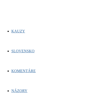
for:
Facebook
Twitter
Youtube
KAUZY
SLOVENSKO
KOMENTÁRE
NÁZORY