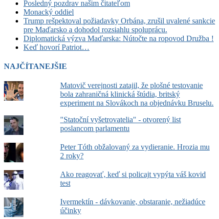
Posledný pozdrav našim čitateľom
Monacký oddiel
Trump rešpektoval požiadavky Orbána, zrušil uvalené sankcie
pre Maďarsko a dohodol rozsiahlu spoluprácu.
Diplomatická výzva Maďarska: Nútočte na ropovod Družba !
Keď hovorí Patriot…
NAJČÍTANEJŠIE
Matovič verejnosti zatajil, že plošné testovanie
bola zahraničná klinická štúdia, britský
experiment na Slovákoch na objednávku Bruselu.
"Statoční vyšetrovatelia" - otvorený list
poslancom parlamentu
Peter Tóth obžalovaný za vydieranie. Hrozia mu
2 roky?
Ako reagovať, keď si policajt vypýta váš kovid
test
Ivermektín - dávkovanie, obstaranie, nežiadúce
účinky