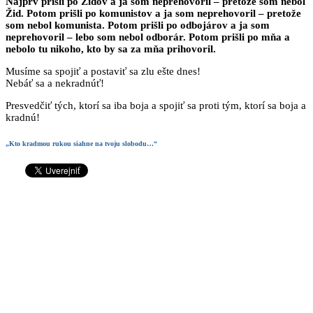
Najprv prišli po Židov a ja som neprehovoril – pretože som nebol
Žid. Potom prišli po komunistov a ja som neprehovoril – pretože
som nebol komunista. Potom prišli po odbojárov a ja som
neprehovoril – lebo som nebol odborár. Potom prišli po mňa a
nebolo tu nikoho, kto by sa za mňa prihovoril.
Musíme sa spojiť a postaviť sa zlu ešte dnes!
Nebáť sa a nekradnúť!
Presvedčiť tých, ktorí sa iba boja a spojiť sa proti tým, ktorí sa boja a
kradnú!
„Kto kradmou rukou siahne na tvoju slobodu…“