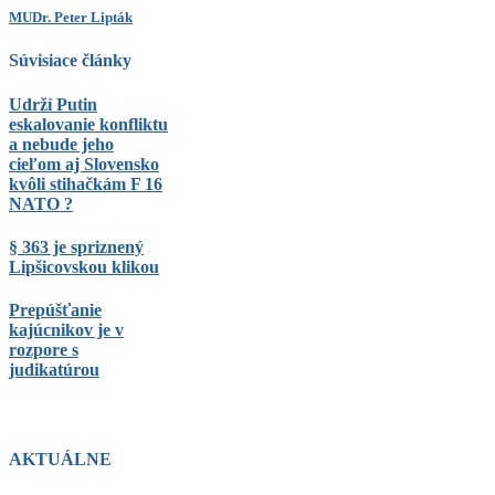
MUDr. Peter Lipták
Súvisiace články
Udrží Putin
eskalovanie konfliktu
a nebude jeho
cieľom aj Slovensko
kvôli stihačkám F 16
NATO ?
§ 363 je spriznený
Lipšicovskou klikou
Prepúšťanie
kajúcnikov je v
rozpore s
judikatúrou
AKTUÁLNE