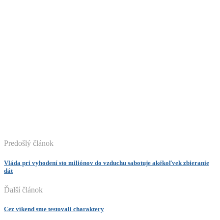
Predošlý článok
Vláda pri vyhodení sto miliónov do vzduchu sabotuje akékoľvek zbieranie
dát
Ďalší článok
Cez víkend sme testovali charaktery