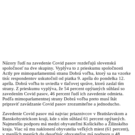
Názory ľudí na zavedenie Covid pasov rozdeľujú slovenskú
spoločnosť na dve skupiny. Vyplýva to z prieskumu spoločnosti
Actly pre mimoparlamentnú stranu Dobrá voľba, ktorý sa na vzorke
tisíc respondentov uskutočnil od piatka 9. apríla do pondelka 12.
apríla. Dobrá voľba to uviedla v tlačovej správe, ktorú zaslal tím
strany. Z prieskumu vyplýva, že 54 percent opýtaných súhlasí so
zavedením Covid pasov, 46 percent ľudí ich zavedenie odmieta.
Podľa mimoparlamentnej strany Dobrá voľba preto musí štát
pripraviť zavádzanie Covid pasov zrozumiteľne a jednoducho.
Zavedenie Covid pasov má najviac priaznivcov v Bratislavskom a
Banskobystrickom kraji, kde s ním súhlasí 61 percent opýtaných.
Najmenšiu podporu má medzi obyvateľmi Košického a Žilinského
kraja. Viac sú mu naklonení obyvatelia veľkých miest (61 percent),
v menších mestách do desaťtisíc obyvateľov má podporu u 48