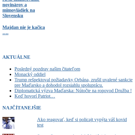
novinárov a
mimovládiek na
Slovensku
Majdan nie je kačica
….
AKTUÁLNE
Posledný pozdrav našim čitateľom
Monacký oddiel
Trump rešpektoval požiadavky Orbána, zrušil uvalené sankcie
pre Maďarsko a dohodol rozsiahlu spoluprácu.
Diplomatická výzva Maďarska: Nútočte na ropovod Družba !
Keď hovorí Patriot…
NAJČÍTANEJŠIE
Ako reagovať, keď si policajt vypýta váš kovid
test