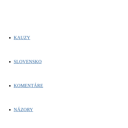
for:
Facebook
Twitter
Youtube
KAUZY
SLOVENSKO
KOMENTÁRE
NÁZORY