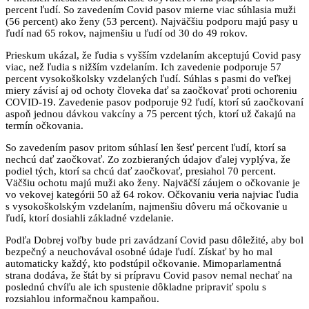
percent ľudí. So zavedením Covid pasov mierne viac súhlasia muži
(56 percent) ako ženy (53 percent). Najväčšiu podporu majú pasy u
ľudí nad 65 rokov, najmenšiu u ľudí od 30 do 49 rokov.
Prieskum ukázal, že ľudia s vyšším vzdelaním akceptujú Covid pasy
viac, než ľudia s nižším vzdelaním. Ich zavedenie podporuje 57
percent vysokoškolsky vzdelaných ľudí. Súhlas s pasmi do veľkej
miery závisí aj od ochoty človeka dať sa zaočkovať proti ochoreniu
COVID-19. Zavedenie pasov podporuje 92 ľudí, ktorí sú zaočkovaní
aspoň jednou dávkou vakcíny a 75 percent tých, ktorí už čakajú na
termín očkovania.
So zavedením pasov pritom súhlasí len šesť percent ľudí, ktorí sa
nechcú dať zaočkovať. Zo zozbieraných údajov ďalej vyplýva, že
podiel tých, ktorí sa chcú dať zaočkovať, presiahol 70 percent.
Väčšiu ochotu majú muži ako ženy. Najväčší záujem o očkovanie je
vo vekovej kategórii 50 až 64 rokov. Očkovaniu veria najviac ľudia
s vysokoškolským vzdelaním, najmenšiu dôveru má očkovanie u
ľudí, ktorí dosiahli základné vzdelanie.
Podľa Dobrej voľby bude pri zavádzaní Covid pasu dôležité, aby bol
bezpečný a neuchovával osobné údaje ľudí. Získať by ho mal
automaticky každý, kto podstúpil očkovanie. Mimoparlamentná
strana dodáva, že štát by si prípravu Covid pasov nemal nechať na
poslednú chvíľu ale ich spustenie dôkladne pripraviť spolu s
rozsiahlou informačnou kampaňou.