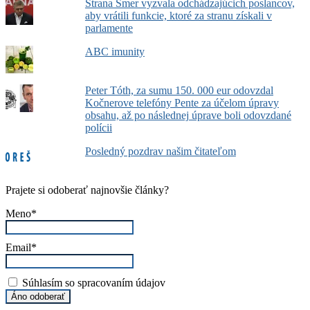
Strana Smer vyzvala odchádzajúcich poslancov,
aby vrátili funkcie, ktoré za stranu získali v
parlamente
ABC imunity
Peter Tóth, za sumu 150. 000 eur odovzdal
Kočnerove telefóny Pente za účelom úpravy
obsahu, až po následnej úprave boli odovzdané
polícii
Posledný pozdrav našim čitateľom
Prajete si odoberať najnovšie články?
Meno*
Email*
Súhlasím so spracovaním údajov