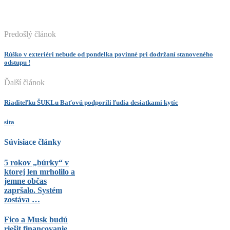
Predošlý článok
Rúško v exteriéri nebude od pondelka povinné pri dodržaní stanoveného
odstupu !
Ďalší článok
Riaditeľku ŠUKLu Baťovú podporili ľudia desiatkami kytíc
sita
Súvisiace články
5 rokov „búrky“ v
ktorej len mrholilo a
jemne občas
zapršalo. Systém
zostáva …
Fico a Musk budú
riešit financovanie