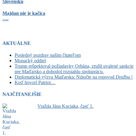
Slovensku
Majdan nie je kačica
….
AKTUÁLNE
Posledný pozdrav našim čitateľom
Monacký oddiel
Trump rešpektoval požiadavky Orbána, zrušil uvalené sankcie
pre Maďarsko a dohodol rozsiahlu spoluprácu.
Diplomatická výzva Maďarska: Nútočte na ropovod Družba !
Keď hovorí Patriot…
NAJČÍTANEJŠIE
Vražda Jána Kuciaka, časť 1.