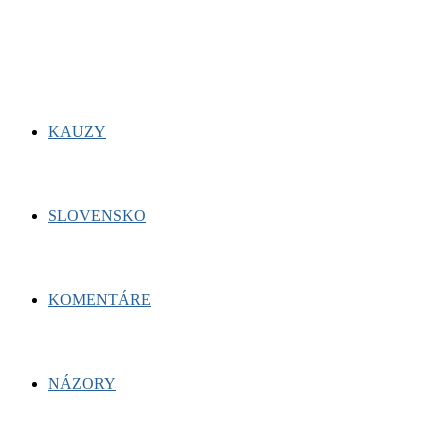
for:
Facebook
Twitter
Youtube
KAUZY
SLOVENSKO
KOMENTÁRE
NÁZORY