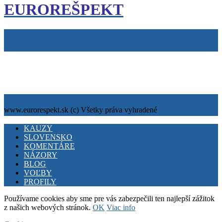
EUROREŠPEKT
Tiráž
Cookies
info@eurorespekt.sk
www.eurorespekt.sk (c) Všetky práva vyhradené
Facebook
Twitter
Youtube
KAUZY
SLOVENSKO
KOMENTÁRE
NÁZORY
BLOG
VOĽBY
PROFILY
Používame cookies aby sme pre vás zabezpečili ten najlepší zážitok
z našich webových stránok.
OK
Viac info