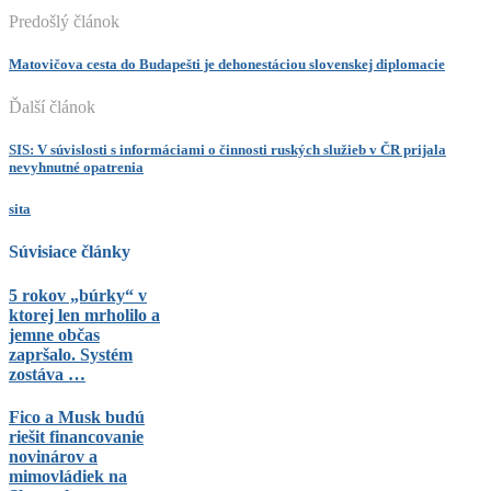
Predošlý článok
Matovičova cesta do Budapešti je dehonestáciou slovenskej diplomacie
Ďalší článok
SIS: V súvislosti s informáciami o činnosti ruských služieb v ČR prijala
nevyhnutné opatrenia
sita
Súvisiace články
5 rokov „búrky“ v
ktorej len mrholilo a
jemne občas
zapršalo. Systém
zostáva …
Fico a Musk budú
riešit financovanie
novinárov a
mimovládiek na