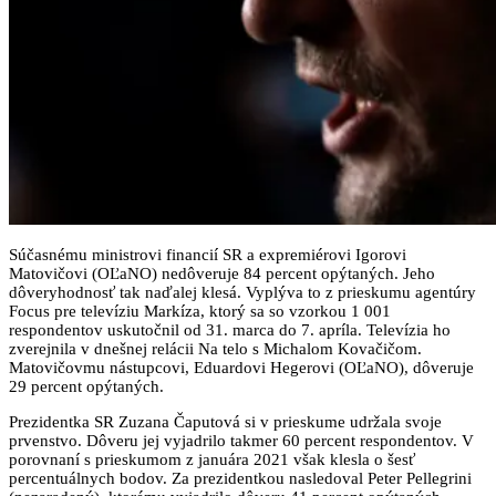
Súčasnému ministrovi financií SR a expremiérovi Igorovi
Matovičovi (OĽaNO) nedôveruje 84 percent opýtaných. Jeho
dôveryhodnosť tak naďalej klesá. Vyplýva to z prieskumu agentúry
Focus pre televíziu Markíza, ktorý sa so vzorkou 1 001
respondentov uskutočnil od 31. marca do 7. apríla. Televízia ho
zverejnila v dnešnej relácii Na telo s Michalom Kovačičom.
Matovičovmu nástupcovi, Eduardovi Hegerovi (OĽaNO), dôveruje
29 percent opýtaných.
Prezidentka SR Zuzana Čaputová si v prieskume udržala svoje
prvenstvo. Dôveru jej vyjadrilo takmer 60 percent respondentov. V
porovnaní s prieskumom z januára 2021 však klesla o šesť
percentuálnych bodov. Za prezidentkou nasledoval Peter Pellegrini