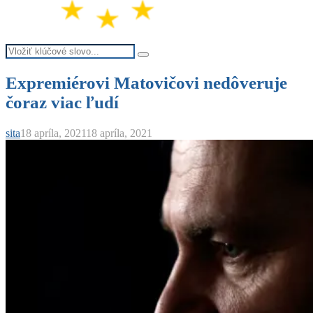
Search
Search
for:
Expremiérovi Matovičovi nedôveruje
čoraz viac ľudí
sita
18 apríla, 2021
18 apríla, 2021