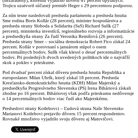
(nezaradený), ktorému vyjadrilo dôveru 41 percent opýtaných.
Trojicu uzatvoril súčasný premiér Heger s 29 percentnou podporou.
Za ním tesne nasledovali predseda parlamentu a predseda hnutia
Sme rodina Boris Kollár (28 percent), minister hospodárstva a
predseda strany Sloboda a Solidarita (SaS) Richard Sulík (27
percent), ministerka investícií, regionálneho rozvoja a informatizácie
a predsedkyňa strany Za ľudí Veronika Remišová (26 percent).
Predseda strany Smer – sociálna demokracia Robert Fico získal 24
percent. Kollár v porovnaní s januárom stúpol o osem
percentuálnych bodov, Sulík však klesol o desať percentuálnych
bodov. Pri posledných dvoch uvedených politikoch ide o najväčší
skok a pokles v prieskume.
Pod dvadsať percent získal dôveru predseda hnutia Republika a
europoslanec Milan Uhrík, ktorý získal 18 percent. Predseda
Kresťansko-demokratického hnutia (KDH) Milan Majerský a
predsedkyňa Progresívneho Slovenska (PS) Irena Biháriová získali
zhodne po 16 percent. Biháriovej však podľa prieskumu nedôveruje
o 14 percentuálnych bodov viac ľudí ako Majerskému.
Predsedovi strany Kotlebovci – Ľudová strana Naše Slovensko
Marianovi Kotlebovi prejavilo dôveru 15 percent respondentov.
Rovnaké množstvo vyjadrilo svoju dôveru aj Matovičovi.