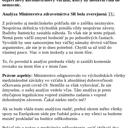
nemocníc.
Analýza Ministerstva zdravotníctva SR bola zverejnená
TU
.
Z právneho aj medicínskeho pohľadu ide o znôšku nezmyslov.
Nesprávna definícia východísk prináša vždy nesprávne závery.
Ibažeby štatisticky zasiahla náhoda. To však nie je tento prípad.
Nemá preto väčší zmysel hodnotiť ju po jednotlivých častiach.
Vyvrátili by sme samozrejme bez väčšej námahy drvivú väčšinu
argumentov, ale nie je to dnes potrebné. Chytili sa už totiž do
vlastnej pasce. Viac o tom inokedy a na inom fóre.
To, čo povedal k analýze predseda vlády si zaslúži komentár
rovnako na inom fóre a v inom čase.
Právne aspekty:
Ministerstvo odignorovalo vo východiskách všetky
medzinárodné záväzky vo vzťahu k absolútnej dobrovoľnosti
očkovania proti covid-19. Nemôže sa však vyhovárať, že nie
úmyselne, o našej analýze vedelo včas. Táto analýza je preto
obyčajnou legalizáciou vopred známeho zadania s vopred
dohodnutým záverom. Čakal niekto niečo iné?
Ak sa bude vláda touto analýzou riadiť, prehrá okrem iného všetky
spory na Európskom súde pre ľudské práva a my všetci sa budeme
musieť poskladať na budúce odškodnenia.
Pokiaľ ide o pokus o medicínske zdôvodnenie, opäť chýbajú dva