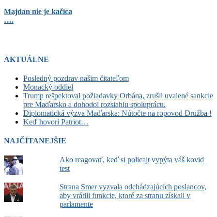
Majdan nie je kačica
….
AKTUÁLNE
Posledný pozdrav našim čitateľom
Monacký oddiel
Trump rešpektoval požiadavky Orbána, zrušil uvalené sankcie
pre Maďarsko a dohodol rozsiahlu spoluprácu.
Diplomatická výzva Maďarska: Nútočte na ropovod Družba !
Keď hovorí Patriot…
NAJČÍTANEJŠIE
Ako reagovať, keď si policajt vypýta váš kovid
test
Strana Smer vyzvala odchádzajúcich poslancov,
aby vrátili funkcie, ktoré za stranu získali v
parlamente