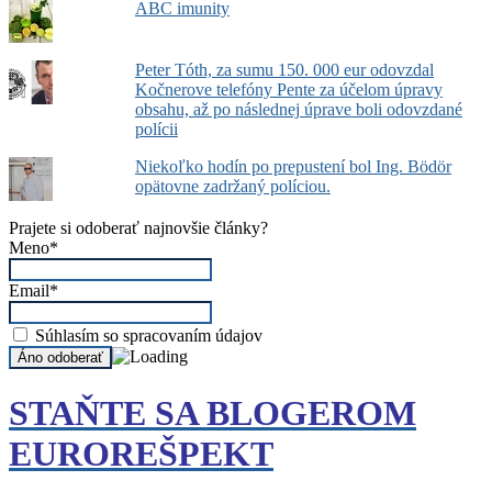
ABC imunity
Peter Tóth, za sumu 150. 000 eur odovzdal
Kočnerove telefóny Pente za účelom úpravy
obsahu, až po následnej úprave boli odovzdané
polícii
Niekoľko hodín po prepustení bol Ing. Bödör
opätovne zadržaný políciou.
Prajete si odoberať najnovšie články?
Meno*
Email*
Súhlasím so spracovaním údajov
STAŇTE SA BLOGEROM
EUROREŠPEKT