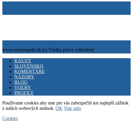
Tiráž
Cookies
info@eurorespekt.sk
www.eurorespekt.sk (c) Všetky práva vyhradené
Facebook
Twitter
Youtube
KAUZY
SLOVENSKO
KOMENTÁRE
NÁZORY
BLOG
VOĽBY
PROFILY
Používame cookies aby sme pre vás zabezpečili ten najlepší zážitok
z našich webových stránok.
OK
Viac info
Cookies