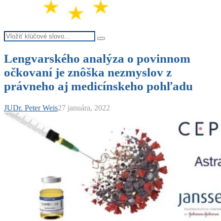
Search
Search
for:
Lengvarského analýza o povinnom
očkovaní je znôška nezmyslov z
právneho aj medicínskeho pohľadu
JUDr. Peter Weis
27 januára, 2022