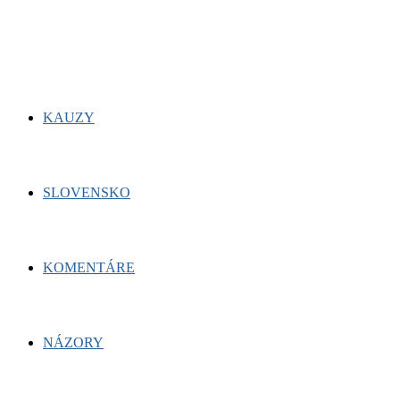
for:
Facebook
Twitter
Youtube
KAUZY
SLOVENSKO
KOMENTÁRE
NÁZORY