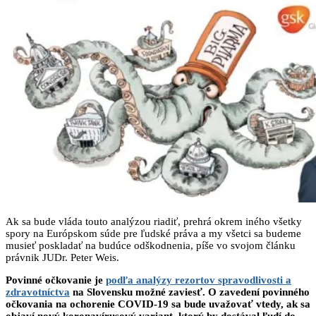
Ak sa bude vláda touto analýzou riadiť, prehrá okrem iného všetky
spory na Európskom súde pre ľudské práva a my všetci sa budeme
musieť poskladať na budúce odškodnenia, píše vo svojom článku
právnik JUDr. Peter Weis.
Povinné očkovanie je
podľa analýzy rezortov spravodlivosti a
zdravotníctva
na Slovensku možné zaviesť. O zavedení povinného
očkovania na ochorenie COVID-19 sa bude uvažovať vtedy, ak sa
objaví nový koronavírusový variant, ktorý by dostával ľudí do