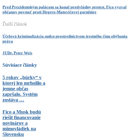
Pred Prezidentským palácom sa konal protivládny protest. Fico vyzval
občanov povstať proti Hegero-Matovičovej garnitúre
Ďalší článok
Účelová kriminalizácia sudcu prostredníctvom trestného činu ohýbania
práva
JUDr. Peter Weis
Súvisiace články
5 rokov „búrky“ v
ktorej len mrholilo a
jemne občas
zapršalo. Systém
zostáva …
Fico a Musk budú
riešit financovanie
novinárov a
mimovládiek na
Slovensku