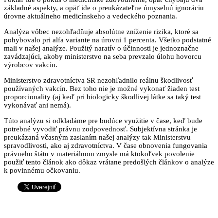
základné aspekty, a opäť ide o preukázateľne úmyselnú ignoráciu
úrovne aktuálneho medicínskeho a vedeckého poznania.
Analýza vôbec nezohľadňuje absolútne zníženie rizika, ktoré sa
pohybovalo pri alfa variante na úrovni 1 percenta. Všetko podstatné
mali v našej analýze. Použitý naratív o účinnosti je jednoznačne
zavádzajúci, akoby ministerstvo na seba prevzalo úlohu hovorcu
výrobcov vakcín.
Ministerstvo zdravotníctva SR nezohľadnilo reálnu škodlivosť
používaných vakcín. Bez toho nie je možné vykonať žiaden test
proporcionality (aj keď pri biologicky škodlivej látke sa taký test
vykonávať ani nemá).
Túto analýzu si odkladáme pre budúce využitie v čase, keď bude
potrebné vyvodiť právnu zodpovednosť. Subjektívna stránka je
preukázaná včasným zaslaním našej analýzy tak Ministerstvu
spravodlivosti, ako aj zdravotníctva. V čase obnovenia fungovania
právneho štátu v materiálnom zmysle má ktokoľvek povolenie
použiť tento článok ako dôkaz vrátane predošlých článkov o analýze
k povinnému očkovaniu.