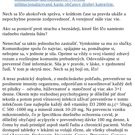
inštitucionalizovanú kastu občanov druhej kategórie.
Nech sa Ičo akokoľvek správa, v krátkom čase sa pravda ukáže a
nepochybne ponesie zodpovednosť. A verejnosť stále viac vie.
Ako sa postaviť proti strachu a beznádeji, ktoré šíri Ičo namiesto
riadneho riadenia štátu?
Nenechať sa takto jednoducho zastrašiť. Vymknime sa mu zo slučky.
Komunikujme spolu čo najviac, spájajme sa, pomáhajme si,
nebojme sa, v jednote je sila. Oprime sa vždy o svoj vlastný zdravý
rozum a rozširujme komunitu prebudených. Odovzdávajme si
preverené čisté informácie. Sila je v pravde, v láske, v zjednotení
ľudí. V tom je skrytá moc. Nech sa jej bojí on, Ičo!
A teraz praktický doplnok, z medicínskeho pohľadu, preventívne na
posilnenie imunity organizmu, odporúčam si naordinovať každý deň
tri pilulky – odvahu, húževnatosť a statočnosť aj viac ako 3×1
denne. Okrem tejto rozhodnej psychohygieny je dôležité piť dosť
tekutín a potom proti vírusovej infekcii užívať preventívne v tomto
infekčnom čase najlepšie každý deň vitamíny D3 2000 m.j.(= 50ug),
C 500 -1000 mg a minerál zinok 10-20 mg. Na prevenciu vzniku
mikrotrombóz, čo je špecifikou dnešného ochorenia covid, je
dôležitý obyčajný acylpyrín v preventívnej dávke 100 mg denne, k
čomu by mali pristúpiť aspoň starší ľudia a chronickí pacienti. Voľne
dostupné tabletky v lekárni sa volajú rôzne, ale všetky obsahujú to
isté (Anopyrin, Stadapyrin, Vasopirin, Gerasa, Preventax, Carsaxa,