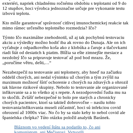
exteriéri, napriek chladnému ročnému obdobiu s teplotami od 9 do
12 stupňov, hoci výrobca jednoznačne určuje pre vykonanie testu
izbovú teplotu.
Kto môže garantovať správnosť citlivej imunochemickej reakcie tak
mimo rámec určeného teplotného rozmedzia? Ičo?
Týmto Ičo maximálne znehodnotil, už aj tak pochybnú testovaciu
akciu a výsledky možno hodiť iba ak rovno do Dunaja. Ale on ich
vyťahuje z odpadkového koša ako z klobúka a čaruje a tlačovkami
riadi štát od desiatich k piatim. Blížia sa ešte zimnejšie mesiace a
nezdolný Ičo sa pripravuje testovať až pod bod mrazu. Že,
„p
oručíme větru, dešti,…“
Nezabezpečil na testovanie ani teplomery, aby hneď na začiatku
oddelil chorých, ani nedal výnimku už chorým a tým zvýšil na
maximum možnosť šíriť ochorenie z chorých na zdravých a ohrozil
tak hlavne rizikové skupiny. Nebolo to testovanie ale organizované
infikovanie sa a to všetko aj s repete. A nezodpovední ľudia mu na
to skočili. Zvlášť nebezpečné to bolo pre starých a chronicky
chorých pacientov, ktorí sa taktiež dobrovoľne – nasilu tohto
testovania/infikovania museli zúčastniť, hoci sú infekciou covid
ohrození až 1000x viac. No čo by sa stalo keby to nebol covid ale
španielska chrípka? Túto otázku položil analytik Baránek.
Bláznom vo vedení štátu sa podarilo to, čo ani
komunistom, ani Mečiarovi. Vytvorili