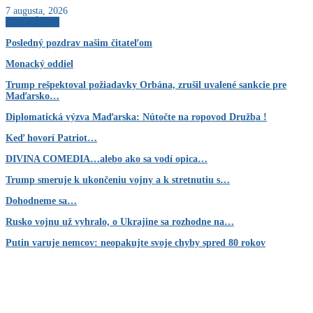
7 augusta, 2026
AKTUÁLNE
Posledný pozdrav našim čitateľom
Monacký oddiel
Trump rešpektoval požiadavky Orbána, zrušil uvalené sankcie pre
Maďarsko…
Diplomatická výzva Maďarska: Nútočte na ropovod Družba !
Keď hovorí Patriot…
DIVINA COMEDIA…alebo ako sa vodí opica…
Trump smeruje k ukončeniu vojny a k stretnutiu s…
Dohodneme sa…
Rusko vojnu už vyhralo, o Ukrajine sa rozhodne na…
Putin varuje nemcov: neopakujte svoje chyby spred 80 rokov