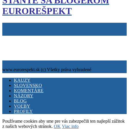
STAŇTE SA BLOGEROM
EUROREŠPEKT
Tiráž
Cookies
info@eurorespekt.sk
www.eurorespekt.sk (c) Všetky práva vyhradené
Facebook
Twitter
Youtube
KAUZY
SLOVENSKO
KOMENTÁRE
NÁZORY
BLOG
VOĽBY
PROFILY
Používame cookies aby sme pre vás zabezpečili ten najlepší zážitok
z našich webových stránok.
OK
Viac info