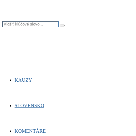
Search
Search
for:
Facebook
Twitter
Youtube
KAUZY
SLOVENSKO
KOMENTÁRE