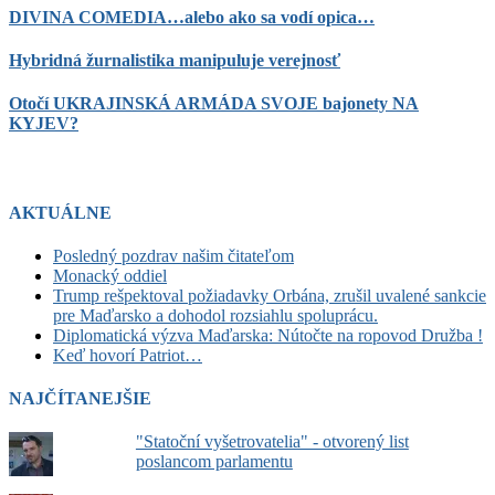
DIVINA COMEDIA…alebo ako sa vodí opica…
Hybridná žurnalistika manipuluje verejnosť
Otočí UKRAJINSKÁ ARMÁDA SVOJE bajonety NA
KYJEV?
AKTUÁLNE
Posledný pozdrav našim čitateľom
Monacký oddiel
Trump rešpektoval požiadavky Orbána, zrušil uvalené sankcie
pre Maďarsko a dohodol rozsiahlu spoluprácu.
Diplomatická výzva Maďarska: Nútočte na ropovod Družba !
Keď hovorí Patriot…
NAJČÍTANEJŠIE
"Statoční vyšetrovatelia" - otvorený list
poslancom parlamentu