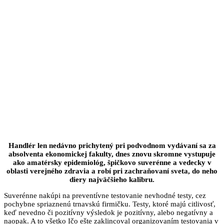
Handlér len nedávno prichytený pri podvodnom vydávaní sa za
absolventa ekonomickej fakulty, dnes znovu skromne vystupuje
ako amatérsky epidemiológ, špičkovo suverénne a vedecky v
oblasti verejného zdravia a robí pri zachraňovaní sveta, do neho
diery najväčšieho kalibru.
Suverénne nakúpi na preventívne testovanie nevhodné testy, cez
pochybne spriaznenú trnavskú firmičku. Testy, ktoré majú citlivosť,
keď nevedno či pozitívny výsledok je pozitívny, alebo negatívny a
naopak. A to všetko Ičo ešte zaklincoval organizovaním testovania v