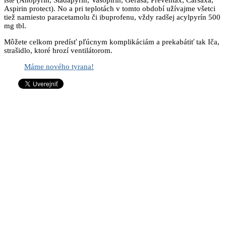
Aspirin protect). No a pri teplotách v tomto období užívajme všetci
tiež namiesto paracetamolu či ibuprofenu, vždy radšej acylpyrín 500
mg tbl.
Môžete celkom predísť pľúcnym komplikáciám a prekabátiť tak Iča,
strašidlo, ktoré hrozí ventilátorom.
Máme nového tyrana!