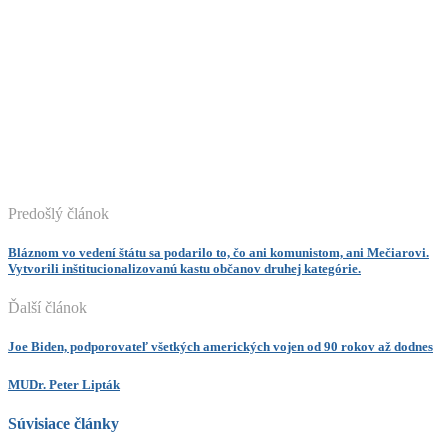
Predošlý článok
Bláznom vo vedení štátu sa podarilo to, čo ani komunistom, ani Mečiarovi.
Vytvorili inštitucionalizovanú kastu občanov druhej kategórie.
Ďalší článok
Joe Biden, podporovateľ všetkých amerických vojen od 90 rokov až dodnes
MUDr. Peter Lipták
Súvisiace články