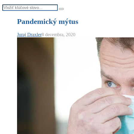
Search
Search
for:
Pandemický mýtus
Juraj Draxler
8 decembra, 2020