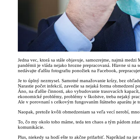
Jedna vec, ktorá sa stále objavuje, samozrejme, najmä medzi 
pandémii je vláda nejako hrozne prepracovaná. Hlavne si na seb
nedávajte ďalšiu fotografiu ponožiek na Facebook, prepracujet
Je to úplný nezmysel. Samotné manažovanie krízy, bez ohľadu na
Narastie počet infekcií, zavedie sa nejaká forma obmedzení po
Áno, na ďalšie činnosti, ako vybudovanie trasovacích kapacít, 
ekonomické problémy, problémy v školstve, treba nejaký pracov
Ale v porovnaní s celkovým fungovaním štátneho aparátu je to
Naopak, pretože kvôli obmedzeniam sa veľa vecí nerobí, mn
To, čo my okolo toho máme, teda ten chaos a tým pádom zdani
komunikácie.
Plus, niekedy sa hodí ešte to akčne prifarbiť. Napríklad na ja