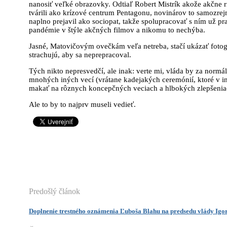
nanosiť veľké obrazovky. Odtiaľ Robert Mistrík akože akčne ria
tvárili ako krízové centrum Pentagonu, novinárov to samozrej
naplno prejavil ako sociopat, takže spolupracovať s ním už pr
pandémie v štýle akčných filmov a nikomu to nechýba.
Jasné, Matovičovým ovečkám veľa netreba, stačí ukázať foto
strachujú, aby sa neprepracoval.
Tých nikto nepresvedčí, ale inak: verte mi, vláda by za nor
mnohých iných vecí (vrátane kadejakých ceremónií, ktoré v i
makať na rôznych koncepčných veciach a hlbokých zlepšeniac
Ale to by to najprv museli vedieť.
Predošlý článok
Doplnenie trestného oznámenia Ľuboša Blahu na predsedu vlády Igo