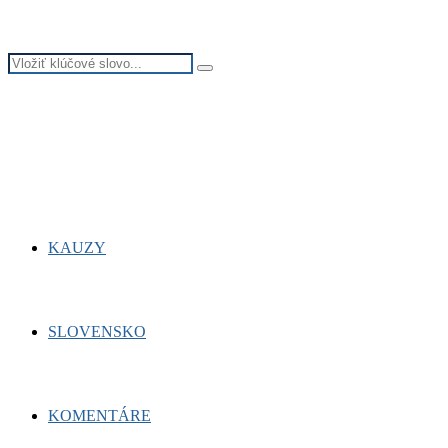
Search
Search
for:
Facebook
Twitter
Youtube
KAUZY
SLOVENSKO
KOMENTÁRE