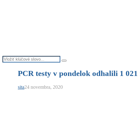
Search
Search
for:
PCR testy v pondelok odhalili 1 021 
sita
24 novembra, 2020