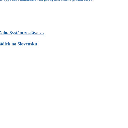
ršalo. Systém zostáva …
ládiek na Slovensku