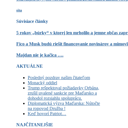
sita
Súvisiace články
5 rokov „búrky“ v ktorej len mrholilo a jemne občas zap
Fico a Musk budú riešit financovanie novinárov a mimov
Majdan nie je kačica ….
AKTUÁLNE
Posledný pozdrav našim čitateľom
Monacký oddiel
Trump rešpektoval požiadavky Orbána,
zrušil uvalené sankcie pre Maďarsko a
dohodol rozsiahlu spoluprácu.
Diplomatická výzva Maďarska: Nútočte
na ropovod Družba !
Keď hovorí Patriot…
NAJČÍTANEJŠIE