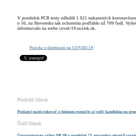
V pondelok PCR testy odhalili 1 021 nakazených koronavíruso
o 16, na Slovensku tak ochoreniu podľahlo už 709 ľudí. Vylie
informovalo na webe covid-19.nczisk.sk.
Pravda o úmrtnosti na COVID-19
Predošlý článok
Poslanci majú rokovať o štátnom rozpočte aj voliť kandidáta na ge
Ďalší článok
Ústavnoprávny výbor NR SR v pondelok 23. novembra ukončil verejn