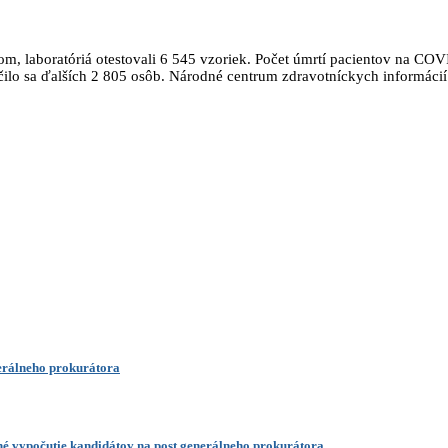
m, laboratóriá otestovali 6 545 vzoriek. Počet úmrtí pacientov na COV
čilo sa ďalších 2 805 osôb. Národné centrum zdravotníckych informácií
nerálneho prokurátora
é vypočutie kandidátov na post generálneho prokurátora.