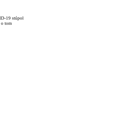
ID-19 stúpol
 o tom