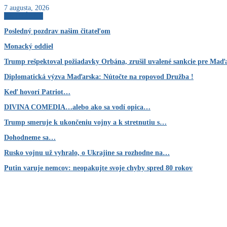
7 augusta, 2026
AKTUÁLNE
Posledný pozdrav našim čitateľom
Monacký oddiel
Trump rešpektoval požiadavky Orbána, zrušil uvalené sankcie pre Ma
Diplomatická výzva Maďarska: Nútočte na ropovod Družba !
Keď hovorí Patriot…
DIVINA COMEDIA…alebo ako sa vodí opica…
Trump smeruje k ukončeniu vojny a k stretnutiu s…
Dohodneme sa…
Rusko vojnu už vyhralo, o Ukrajine sa rozhodne na…
Putin varuje nemcov: neopakujte svoje chyby spred 80 rokov