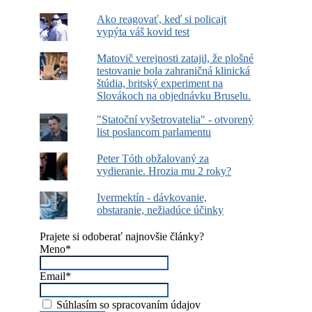
Ako reagovať, keď si policajt
vypýta váš kovid test
Matovič verejnosti zatajil, že plošné
testovanie bola zahraničná klinická
štúdia, britský experiment na
Slovákoch na objednávku Bruselu.
"Statoční vyšetrovatelia" - otvorený
list poslancom parlamentu
Peter Tóth obžalovaný za
vydieranie. Hrozia mu 2 roky?
Ivermektín - dávkovanie,
obstaranie, nežiadúce účinky
Prajete si odoberať najnovšie články?
Meno*
Email*
Súhlasím so spracovaním údajov