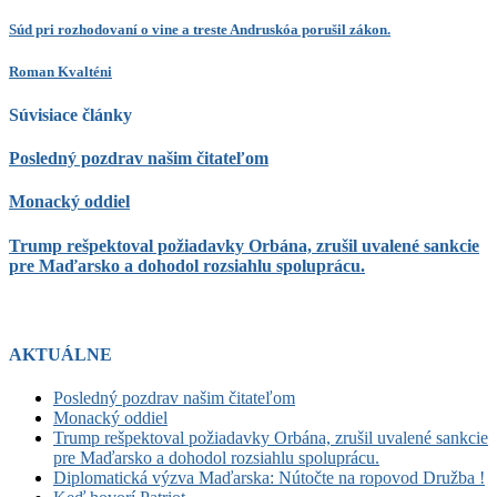
Súd pri rozhodovaní o vine a treste Andruskóa porušil zákon.
Roman Kvalténi
Súvisiace články
Posledný pozdrav našim čitateľom
Monacký oddiel
Trump rešpektoval požiadavky Orbána, zrušil uvalené sankcie
pre Maďarsko a dohodol rozsiahlu spoluprácu.
AKTUÁLNE
Posledný pozdrav našim čitateľom
Monacký oddiel
Trump rešpektoval požiadavky Orbána, zrušil uvalené sankcie
pre Maďarsko a dohodol rozsiahlu spoluprácu.
Diplomatická výzva Maďarska: Nútočte na ropovod Družba !