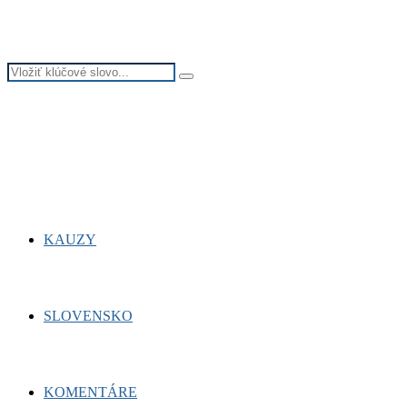
Search
Search
for:
Facebook
Twitter
Youtube
KAUZY
SLOVENSKO
KOMENTÁRE