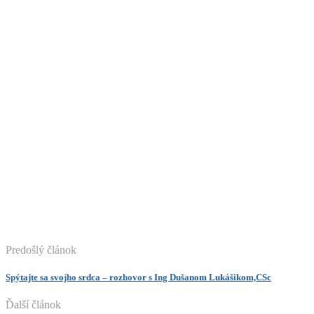
Predošlý článok
Spýtajte sa svojho srdca – rozhovor s Ing Dušanom Lukášikom,CSc
Ďalší článok