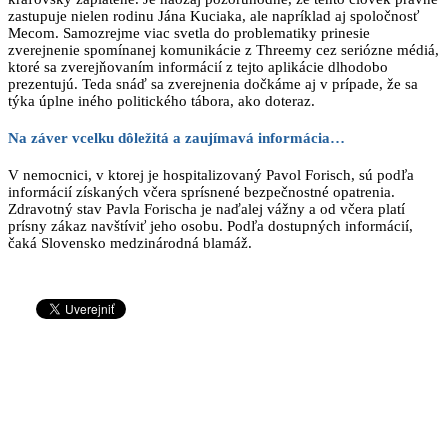
zastupuje nielen rodinu Jána Kuciaka, ale napríklad aj spoločnosť
Mecom. Samozrejme viac svetla do problematiky prinesie
zverejnenie spomínanej komunikácie z Threemy cez seriózne médiá,
ktoré sa zverejňovaním informácií z tejto aplikácie dlhodobo
prezentujú. Teda snáď sa zverejnenia dočkáme aj v prípade, že sa
týka úplne iného politického tábora, ako doteraz.
Na záver vcelku dôležitá a zaujímavá informácia…
V nemocnici, v ktorej je hospitalizovaný Pavol Forisch, sú podľa
informácií získaných včera sprísnené bezpečnostné opatrenia.
Zdravotný stav Pavla Forischa je naďalej vážny a od včera platí
prísny zákaz navštíviť jeho osobu. Podľa dostupných informácií,
čaká Slovensko medzinárodná blamáž.