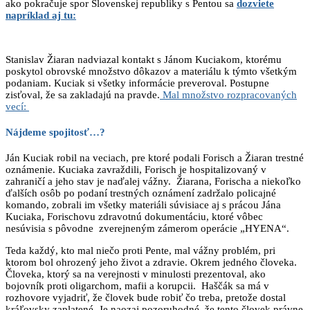
ako pokračuje spor Slovenskej republiky s Pentou sa
dozviete
napríklad aj tu:
Stanislav Žiaran nadviazal kontakt s Jánom Kuciakom, ktorému
poskytol obrovské množstvo dôkazov a materiálu k týmto všetkým
podaniam. Kuciak si všetky informácie preveroval. Postupne
zisťoval, že sa zakladajú na pravde.
Mal množstvo rozpracovaných
vecí:
Nájdeme spojitosť…?
Ján Kuciak robil na veciach, pre ktoré podali Forisch a Žiaran trestné
oznámenie. Kuciaka zavraždili, Forisch je hospitalizovaný v
zahraničí a jeho stav je naďalej vážny. Žiarana, Forischa a niekoľko
ďalších osôb po podaní trestných oznámení zadržalo policajné
komando, zobrali im všetky materiáli súvisiace aj s prácou Jána
Kuciaka, Forischovu zdravotnú dokumentáciu, ktoré vôbec
nesúvisia s pôvodne zverejneným zámerom operácie „HYENA“.
Teda každý, kto mal niečo proti Pente, mal vážny problém, pri
ktorom bol ohrozený jeho život a zdravie. Okrem jedného človeka.
Človeka, ktorý sa na verejnosti v minulosti prezentoval, ako
bojovník proti oligarchom, mafii a korupcii. Haščák sa má v
rozhovore vyjadriť, že človek bude robiť čo treba, pretože dostal
kráľovsky zaplatené. Je naozaj pozoruhodné, že tento človek právne