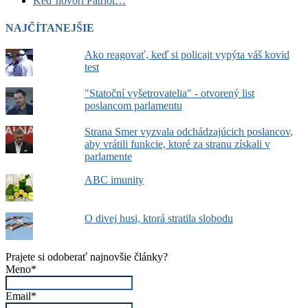
Keď hovorí Patriot…
NAJČÍTANEJŠIE
Ako reagovať, keď si policajt vypýta váš kovid
test
"Statoční vyšetrovatelia" - otvorený list
poslancom parlamentu
Strana Smer vyzvala odchádzajúcich poslancov,
aby vrátili funkcie, ktoré za stranu získali v
parlamente
ABC imunity
O divej husi, ktorá stratila slobodu
Prajete si odoberať najnovšie články?
Meno*
Email*