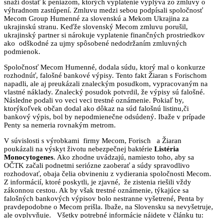
snaží dostať k peniazom, ktorých vyplatenie vyplýva zo zmluvy o
výhradnom zastúpení. Zmluvu medzi sebou podpísali spoločnosť
Mecom Group Humenné za slovenskú a Mekom Ukrajina za
ukrajinskú stranu. Keďže slovenský Mecom zmluvu porušil,
ukrajinský partner si nárokuje vyplatenie finančných prostriedkov
ako odškodné za ujmy spôsobené nedodržaním zmluvných
podmienok.
Spoločnosť Mecom Humenné, dodala súdu, ktorý mal o konkurze
rozhodnúť, falošné bankové výpisy. Tento fakt Žiaran s Forischom
napadli, ale aj preukázali znaleckým posudkom, vypracovaným na
vlastné náklady. Znalecký posudok potvrdil, že výpisy sú falošné.
Následne podali vo veci veci trestné oznámenie. Pokiaľ by,
ktorýkoľvek občan dodal ako dôkaz na súd falošnú listinu,či
bankový výpis, bol by nepodmienečne odsúdený. Ibaže v prípade
Penty sa nemeria rovnakým metrom.
V súvislosti s výrobkami firmy Mecom, Forisch a Žiaran
poukázali na výskyt životu nebezpečnej baktérie
Listéria
Monocytoge
ne
s
. Ako zhodne uvádzajú, namiesto toho, aby sa
OČTK začali podnetmi seriózne zaoberať a súdy spravodlivo
rozhodovať, obaja čelia obvineniu z vydierania spoločnosti Mecom.
Z informácií, ktoré poskytli, je zjavné, že zistenia riešili vždy
zákonnou cestou. Ak by však trestné oznámenie, týkajúce sa
falošných bankových výpisov bolo nestranne vyšetrené, Penta by
pravdepodobne o Mecom prišla. Ibaže, na Slovensku sa nevyšetruje,
ale ovplyvňuje. Všetky potrebné informácie nájdete v článku tu: