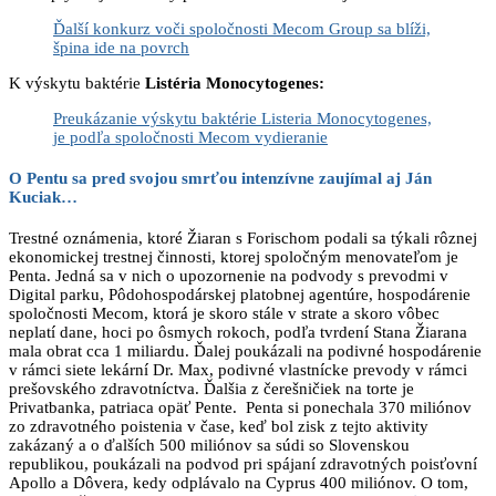
Ďalší konkurz voči spoločnosti Mecom Group sa blíži,
špina ide na povrch
K výskytu baktérie
Listéria Monocytogenes:
Preukázanie výskytu baktérie Listeria Monocytogenes,
je podľa spoločnosti Mecom vydieranie
O Pentu sa pred svojou smrťou intenzívne zaujímal aj Ján
Kuciak…
Trestné oznámenia, ktoré Žiaran s Forischom podali sa týkali rôznej
ekonomickej trestnej činnosti, ktorej spoločným menovateľom je
Penta. Jedná sa v nich o upozornenie na podvody s prevodmi v
Digital parku, Pôdohospodárskej platobnej agentúre, hospodárenie
spoločnosti Mecom, ktorá je skoro stále v strate a skoro vôbec
neplatí dane, hoci po ôsmych rokoch, podľa tvrdení Stana Žiarana
mala obrat cca 1 miliardu. Ďalej poukázali na podivné hospodárenie
v rámci siete lekární Dr. Max, podivné vlastnícke prevody v rámci
prešovského zdravotníctva. Ďalšia z čerešničiek na torte je
Privatbanka, patriaca opäť Pente. Penta si ponechala 370 miliónov
zo zdravotného poistenia v čase, keď bol zisk z tejto aktivity
zakázaný a o ďalších 500 miliónov sa súdi so Slovenskou
republikou, poukázali na podvod pri spájaní zdravotných poisťovní
Apollo a Dôvera, kedy odplávalo na Cyprus 400 miliónov. O tom,