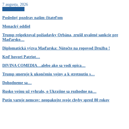
7 augusta, 2026
AKTUÁLNE
Posledný pozdrav našim čitateľom
Monacký oddiel
Trump rešpektoval požiadavky Orbána, zrušil uvalené sankcie pre
Maďarsko…
Diplomatická výzva Maďarska: Nútočte na ropovod Družba !
Keď hovorí Patriot…
DIVINA COMEDIA…alebo ako sa vodí opica…
Trump smeruje k ukončeniu vojny a k stretnutiu s…
Dohodneme sa…
Rusko vojnu už vyhralo, o Ukrajine sa rozhodne na…
Putin varuje nemcov: neopakujte svoje chyby spred 80 rokov