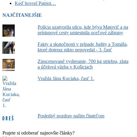
Keď hovorí Patriot…
NAJČÍTANEJŠIE
Polícia uzatvorila ulicu, kde býva Matovič a na
prístupové cesty umiestnila oceľové zábrany
Fakty a skutočnosti v prípade Judity a Tomáša,
ktoré doteraz nikto nepovedal - 3. časť
Zinscenované vydieranie, 700 kg striebra, zlata
a účelová väzba v Košiciach
Vražda Jána Kuciaka, časť 1.
Posledný pozdrav našim čitateľom
Prajete si odoberať najnovšie články?