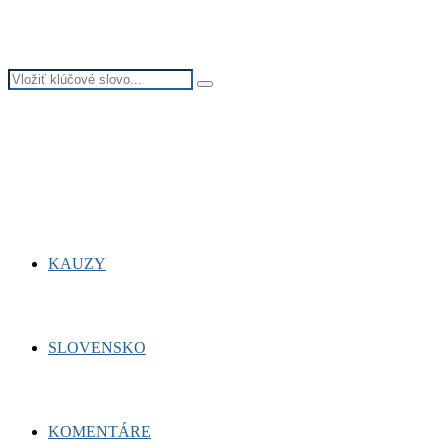
Search
Search
for:
Facebook
Twitter
Youtube
KAUZY
SLOVENSKO
KOMENTÁRE