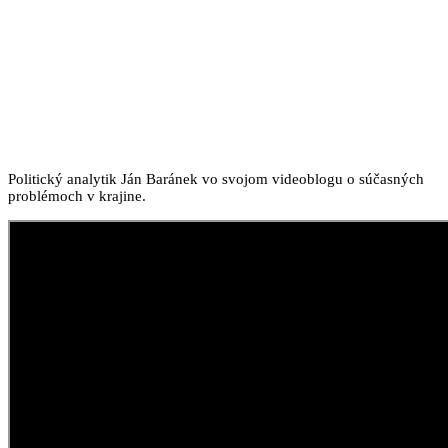
Politický analytik Ján Baránek vo svojom videoblogu o súčasných
problémoch v krajine.