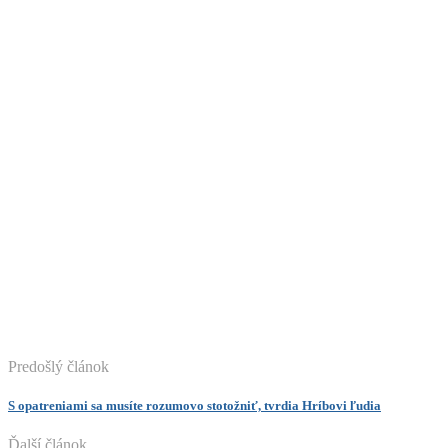
Predošlý článok
S opatreniami sa musíte rozumovo stotožniť, tvrdia Hríbovi ľudia
Ďalší článok