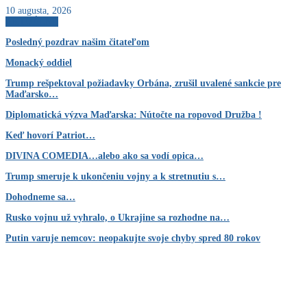
10 augusta, 2026
AKTUÁLNE
Posledný pozdrav našim čitateľom
Monacký oddiel
Trump rešpektoval požiadavky Orbána, zrušil uvalené sankcie pre
Maďarsko…
Diplomatická výzva Maďarska: Nútočte na ropovod Družba !
Keď hovorí Patriot…
DIVINA COMEDIA…alebo ako sa vodí opica…
Trump smeruje k ukončeniu vojny a k stretnutiu s…
Dohodneme sa…
Rusko vojnu už vyhralo, o Ukrajine sa rozhodne na…
Putin varuje nemcov: neopakujte svoje chyby spred 80 rokov