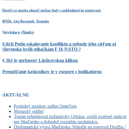
Hasiči sa snažia uhasiť požiar haly s uskladneným papierom
RNDr. Ján Baránek, Youtube
Súvisiace články
Udrží Putin eskalovanie konfliktu a nebude jeho cieľom aj
Slovensko kvôli stihačkám F 16 NATO ?
§ 363 je spriznený Lipšicovskou klikou
Prepúšťanie kajúcnikov je v rozpore s judikatúrou
AKTUÁLNE
Posledný pozdrav našim čitateľom
Monacký oddiel
Trump rešpektoval požiadavky Orbána, zrušil uvalené sankcie
pre Maďarsko a dohodol rozsiahlu spoluprácu.
Diplomatická výzva Maďarska: Nútočte na ropovod Družba !