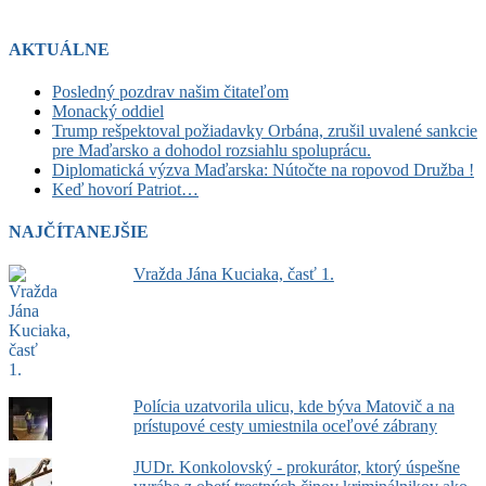
AKTUÁLNE
Posledný pozdrav našim čitateľom
Monacký oddiel
Trump rešpektoval požiadavky Orbána, zrušil uvalené sankcie
pre Maďarsko a dohodol rozsiahlu spoluprácu.
Diplomatická výzva Maďarska: Nútočte na ropovod Družba !
Keď hovorí Patriot…
NAJČÍTANEJŠIE
Vražda Jána Kuciaka, časť 1.
Polícia uzatvorila ulicu, kde býva Matovič a na
prístupové cesty umiestnila oceľové zábrany
JUDr. Konkolovský - prokurátor, ktorý úspešne