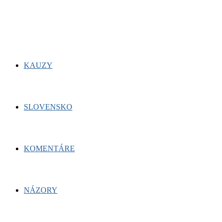
for:
Facebook
Twitter
Youtube
KAUZY
SLOVENSKO
KOMENTÁRE
NÁZORY