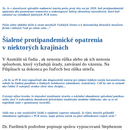
To, čo v skutočnosti spôsobilo nadmerné úmrtia počas prvej vlny na jar 2020, boli protipandemické
opatrenia ako pozatvárané nemocnice a nedostupnosť bežnej zdravotnej starostlivosti, ktoré boli
založené na výsledkoch falošných PCR testov.
Počas tohto obdobia došlo k strate mnohých ľudských životov a k ekonomickej devastácii množstva
firiem i bežných ľudí po celom svete…“
Šialené protipandemické opatrenia
v niektorých krajinách
V Austrálii sú ľudia , ak nenosia rúška alebo ak ich nenosia
spôsobom, ktorý vyžadujú úrady, zatváraní do väzenia. Na
Filipínach sa dokonca po ľuďoch bez rúška strieľa.
„Ak by sa PCR testy nepoužívali ako diagnostický nástroj pre údajné infekcie novým koronavírusom,
nebolo by žiadnej pandémie a žiadnych lockdownov (obmedzení, uzatváraní). Celé by sme to vnímali
ako ľahkú či nanajvýš stredne silnú vlnu chrípky…
Existuje vážna hrozba, že úmyselné vyvolávanie strachu a následné obmedzenia spôsobené panikou,
môžu viesť k nahradeniu demokracie fašistickými totalitnými modelmi vládnutia, ako sa to už
napríklad stalo v spomínanej Austrálii.
Stále viac a viac nezávislých štúdií a vyjadrení expertov ukazujú, že všetci, ktorých poškodili
obmedzenia vyplývajúce z PCR testov, majú právny nárok na plné odškodnenie svojich strát.“
Dr. Fuellmich podrobne popisuje správu vypracovanú Stephenom