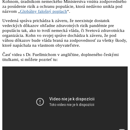
Kohnom, úradníkom nemeckého Ministerstva vnútra zodpovedného
za posúdenie rizík a ochranu populácie, ktorá nedávno unikla pod
názvom „
Globálny falošný poplach
“.
Uvedená správa prichádza k záveru, že neexistuje dostatok
vedeckých dôkazov ohľadne zdravotných rizík pandémie pre
populáciu tak, ako to tvrdí nemecká vláda, či Svetová zdravotnícka
organizácia. Kohn vo svojej správe dochádza k záveru, že pod
váhou dôkazov bude vláda braná na zodpovednosť za všetky škody,
ktoré napáchala na vlastnom obyvateľstve.
Časť videa s Dr. Fuellmichom v angličtine, doplneného českými
titulkami, si môžete pozrieť tu: