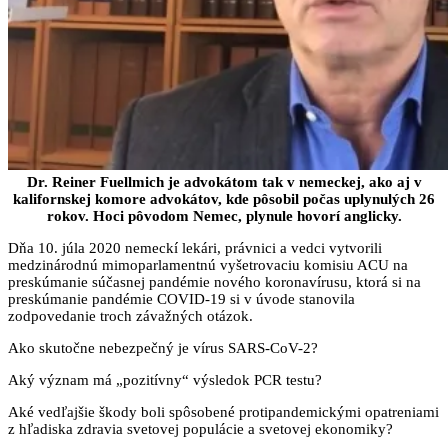
Dr. Reiner Fuellmich je advokátom tak v nemeckej, ako aj v
kalifornskej komore advokátov, kde pôsobil počas uplynulých 26
rokov. Hoci pôvodom Nemec, plynule hovorí anglicky.
Dňa 10. júla 2020 nemeckí lekári, právnici a vedci vytvorili
medzinárodnú mimoparlamentnú vyšetrovaciu komisiu ACU na
preskúmanie súčasnej pandémie nového koronavírusu, ktorá si na
preskúmanie pandémie COVID-19 si v úvode stanovila
zodpovedanie troch závažných otázok.
Ako skutočne nebezpečný je vírus SARS-CoV-2?
Aký význam má „pozitívny“ výsledok PCR testu?
Aké vedľajšie škody boli spôsobené protipandemickými opatreniami
z hľadiska zdravia svetovej populácie a svetovej ekonomiky?