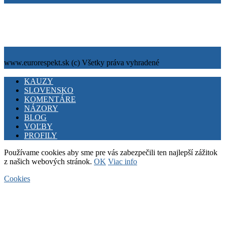
Tiráž
Cookies
info@eurorespekt.sk
www.eurorespekt.sk (c) Všetky práva vyhradené
Facebook
Twitter
Youtube
KAUZY
SLOVENSKO
KOMENTÁRE
NÁZORY
BLOG
VOĽBY
PROFILY
Používame cookies aby sme pre vás zabezpečili ten najlepší zážitok
z našich webových stránok.
OK
Viac info
Cookies