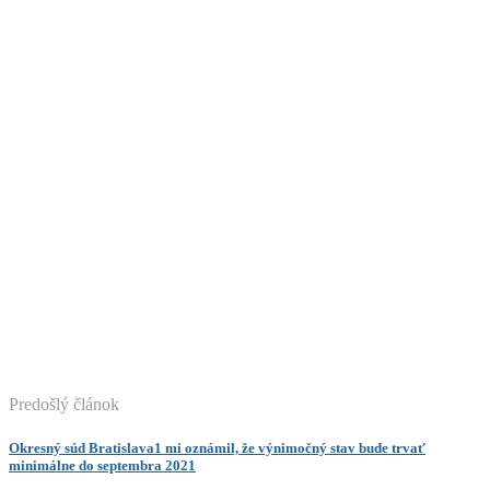
Predošlý článok
Okresný súd Bratislava1 mi oznámil, že výnimočný stav bude trvať
minimálne do septembra 2021