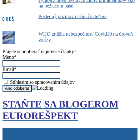
vyrába z obetí trestných činov kriminálnikov ako
na bežiacom páse
Posledný pozdrav našim čitateľom
WHO znížila nebezpečnosť Covid19 na úroveň
virózy
Prajete si odoberať najnovšie články?
Meno*
Email*
Súhlasím so spracovaním údajov
STAŇTE SA BLOGEROM
EUROREŠPEKT