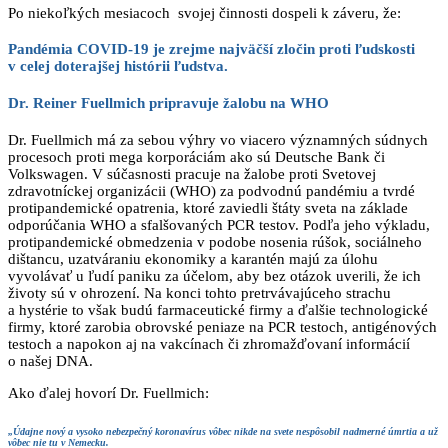
Po niekoľkých mesiacoch svojej činnosti dospeli k záveru, že:
Pandémia COVID-19 je zrejme najväčší zločin proti ľudskosti
v celej doterajšej histórii ľudstva.
Dr. Reiner Fuellmich pripravuje žalobu na WHO
Dr. Fuellmich má za sebou výhry vo viacero významných súdnych
procesoch proti mega korporáciám ako sú Deutsche Bank či
Volkswagen. V súčasnosti pracuje na žalobe proti Svetovej
zdravotníckej organizácii (WHO) za podvodnú pandémiu a tvrdé
protipandemické opatrenia, ktoré zaviedli štáty sveta na základe
odporúčania WHO a sfalšovaných PCR testov. Podľa jeho výkladu,
protipandemické obmedzenia v podobe nosenia rúšok, sociálneho
dištancu, uzatváraniu ekonomiky a karantén majú za úlohu
vyvolávať u ľudí paniku za účelom, aby bez otázok uverili, že ich
životy sú v ohrození. Na konci tohto pretrvávajúceho strachu
a hystérie to však budú farmaceutické firmy a ďalšie technologické
firmy, ktoré zarobia obrovské peniaze na PCR testoch, antigénových
testoch a napokon aj na vakcínach či zhromažďovaní informácií
o našej DNA.
Ako ďalej hovorí Dr. Fuellmich:
„Údajne nový a vysoko nebezpečný koronavírus vôbec nikde na svete nespôsobil nadmerné úmrtia a už
vôbec nie tu v Nemecku.