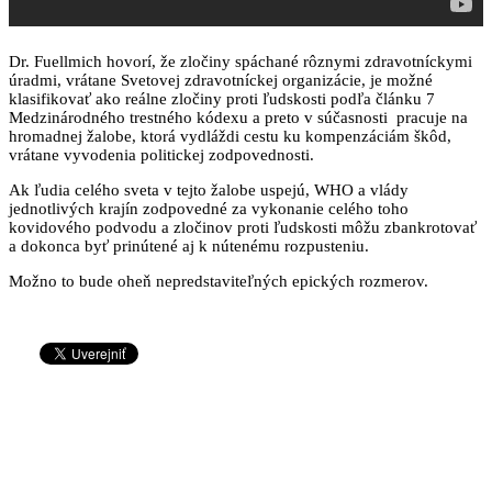
Dr. Fuellmich hovorí, že zločiny spáchané rôznymi zdravotníckymi
úradmi, vrátane Svetovej zdravotníckej organizácie, je možné
klasifikovať ako reálne zločiny proti ľudskosti podľa článku 7
Medzinárodného trestného kódexu a preto v súčasnosti pracuje na
hromadnej žalobe, ktorá vydláždi cestu ku kompenzáciám škôd,
vrátane vyvodenia politickej zodpovednosti.
Ak ľudia celého sveta v tejto žalobe uspejú, WHO a vlády
jednotlivých krajín zodpovedné za vykonanie celého toho
kovidového podvodu a zločinov proti ľudskosti môžu zbankrotovať
a dokonca byť prinútené aj k nútenému rozpusteniu.
Možno to bude oheň nepredstaviteľných epických rozmerov.