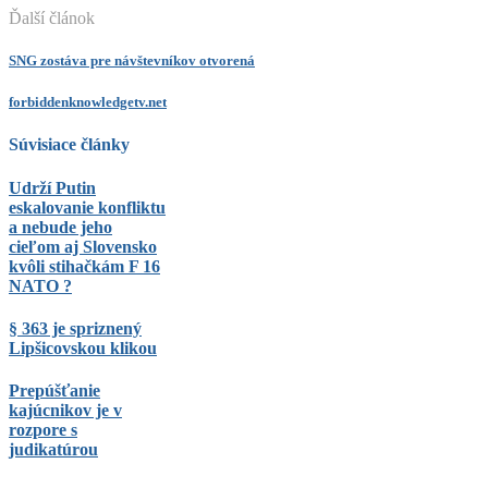
Ďalší článok
SNG zostáva pre návštevníkov otvorená
forbiddenknowledgetv.net
Súvisiace články
Udrží Putin
eskalovanie konfliktu
a nebude jeho
cieľom aj Slovensko
kvôli stihačkám F 16
NATO ?
§ 363 je spriznený
Lipšicovskou klikou
Prepúšťanie
kajúcnikov je v
rozpore s
judikatúrou