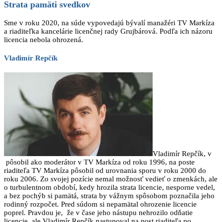
Strata pamäti svedkov
Sme v roku 2020, na súde vypovedajú bývalí manažéri TV Markíza
a riaditeľka kancelárie licenčnej rady Grujbárová. Podľa ich názoru
licencia nebola ohrozená.
Vladimír Repčík
Vladimír Repčík, v
pôsobil ako moderátor v TV Markíza od roku 1996, na poste
riaditeľa TV Markíza pôsobil od urovnania sporu v roku 2000 do
roku 2006. Zo svojej pozície nemal možnosť vedieť o zmenkách, ale
o turbulentnom období, kedy hrozila strata licencie, nesporne vedel,
a bez pochýb si pamätá, strata by vážnym spôsobom poznačila jeho
rodinný rozpočet. Pred súdom si nepamätal ohrozenie licencie
poprel. Pravdou je, že v čase jeho nástupu nehrozilo odňatie
licencie, ale Vladimír Repčík nastupoval na post riaditeľa po