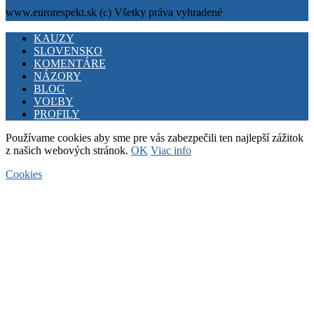
www.eurorespekt.sk (c) Všetky práva vyhradené
Facebook
Twitter
Youtube
KAUZY
SLOVENSKO
KOMENTÁRE
NÁZORY
BLOG
VOĽBY
PROFILY
Používame cookies aby sme pre vás zabezpečili ten najlepší zážitok
z našich webových stránok.
OK
Viac info
Cookies