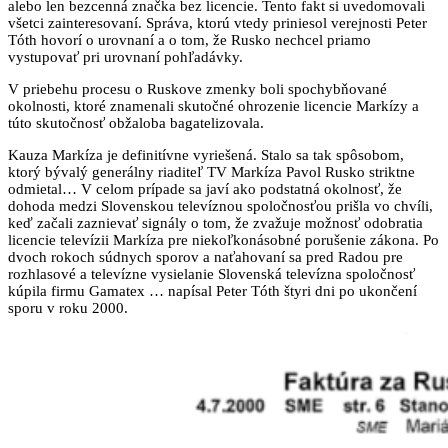
alebo len bezcenná značka bez licencie. Tento fakt si uvedomovali
všetci zainteresovaní. Správa, ktorú vtedy priniesol verejnosti Peter
Tóth hovorí o urovnaní a o tom, že Rusko nechcel priamo
vystupovať pri urovnaní pohľadávky.
V priebehu procesu o Ruskove zmenky boli spochybňované
okolnosti, ktoré znamenali skutočné ohrozenie licencie Markízy a
túto skutočnosť obžaloba bagatelizovala.
Kauza Markíza je definitívne vyriešená. Stalo sa tak spôsobom,
ktorý bývalý generálny riaditeľ TV Markíza Pavol Rusko striktne
odmietal… V celom prípade sa javí ako podstatná okolnosť, že
dohoda medzi Slovenskou televíznou spoločnosťou prišla vo chvíli,
keď začali zaznievať signály o tom, že zvažuje možnosť odobratia
licencie televízii Markíza pre niekoľkonásobné porušenie zákona. Po
dvoch rokoch súdnych sporov a naťahovaní sa pred Radou pre
rozhlasové a televízne vysielanie Slovenská televízna spoločnosť
kúpila firmu Gamatex … napísal Peter Tóth štyri dni po ukončení
sporu v roku 2000.