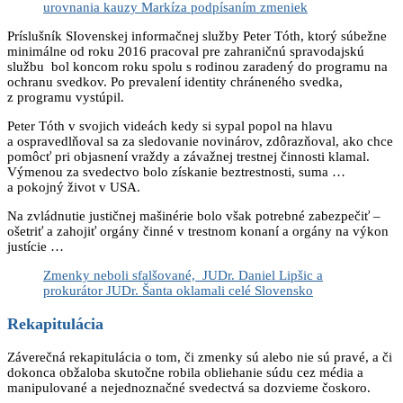
urovnania kauzy Markíza podpísaním zmeniek
Príslušník SIovenskej informačnej služby Peter Tóth, ktorý súbežne
minimálne od roku 2016 pracoval pre zahraničnú spravodajskú
službu bol koncom roku spolu s rodinou zaradený do programu na
ochranu svedkov. Po prevalení identity chráneného svedka,
z programu vystúpil.
Peter Tóth v svojich videách kedy si sypal popol na hlavu
a ospravedlňoval sa za sledovanie novinárov, zdôrazňoval, ako chce
pomôcť pri objasnení vraždy a závažnej trestnej činnosti klamal.
Výmenou za svedectvo bolo získanie beztrestnosti, suma …
a pokojný život v USA.
Na zvládnutie justičnej mašinérie bolo však potrebné zabezpečiť –
ošetriť a zahojiť orgány činné v trestnom konaní a orgány na výkon
justície …
Zmenky neboli sfalšované, JUDr. Daniel Lipšic a
prokurátor JUDr. Šanta oklamali celé Slovensko
Rekapitulácia
Záverečná rekapitulácia o tom, či zmenky sú alebo nie sú pravé, a či
dokonca obžaloba skutočne robila obliehanie súdu cez média a
manipulované a nejednoznačné svedectvá sa dozvieme čoskoro.