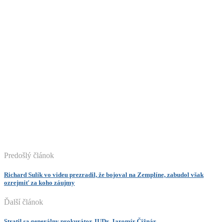
Predošlý článok
Richard Sulík vo videu prezradil, že bojoval na Zemplíne, zabudol však
ozrejmiť za koho záujmy
Ďalší článok
Stratil sa generálny prokurátor JUDr. Jaromír Čižnár