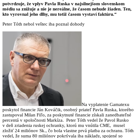
potvrdzuje, že vplyv Pavla Ruska v najsilnejšom slovenskom
médiu sa znižuje a nie je nereálne, že časom nebude žiaden. Ten,
kto vyrovnal jeho dlhy, mu totiž časom vystaví faktúru.“
Peter Tóth nebol veštec iba poznal dohody
Na vyplatenie Gamatexu
poskytol financie Ján Kováčik, osobný priateľ Pavla Ruska, ktorého
zastupoval Milan Fiľo, za poskytnuté financie získali zanedbateľné
percentá v spoločnosti Markíza. Peter Tóth vedel že Pavol Rusko
v deň zriadenia ruskej ochranky, ktorú mu vnútila CME, musel
zložiť 24 miliónov Sk., čo bola vlastne prvá platba za ochranu. Tóth
vedel, že suma 80 miliónov pokrývala iba náklady, spojené so