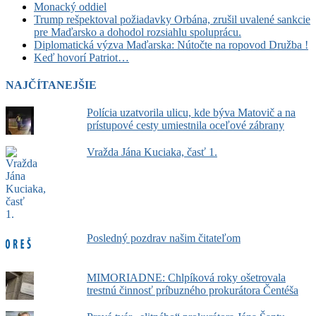
Monacký oddiel
Trump rešpektoval požiadavky Orbána, zrušil uvalené sankcie
pre Maďarsko a dohodol rozsiahlu spoluprácu.
Diplomatická výzva Maďarska: Nútočte na ropovod Družba !
Keď hovorí Patriot…
NAJČÍTANEJŠIE
Polícia uzatvorila ulicu, kde býva Matovič a na
prístupové cesty umiestnila oceľové zábrany
Vražda Jána Kuciaka, časť 1.
Posledný pozdrav našim čitateľom
MIMORIADNE: Chlpíková roky ošetrovala
trestnú činnosť príbuzného prokurátora Čentéša