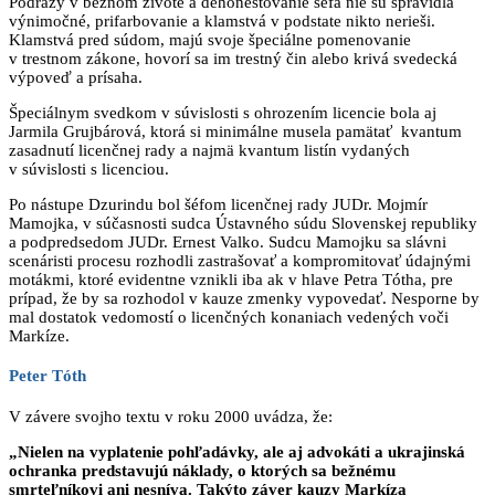
Podrazy v bežnom živote a dehonestovanie šéfa nie sú spravidla
výnimočné, prifarbovanie a klamstvá v podstate nikto nerieši.
Klamstvá pred súdom, majú svoje špeciálne pomenovanie
v trestnom zákone, hovorí sa im trestný čin alebo krivá svedecká
výpoveď a prísaha.
Špeciálnym svedkom v súvislosti s ohrozením licencie bola aj
Jarmila Grujbárová, ktorá si minimálne musela pamätať kvantum
zasadnutí licenčnej rady a najmä kvantum listín vydaných
v súvislosti s licenciou.
Po nástupe Dzurindu bol šéfom licenčnej rady JUDr. Mojmír
Mamojka, v súčasnosti sudca Ústavného súdu Slovenskej republiky
a podpredsedom JUDr. Ernest Valko. Sudcu Mamojku sa slávni
scenáristi procesu rozhodli zastrašovať a kompromitovať údajnými
motákmi, ktoré evidentne vznikli iba ak v hlave Petra Tótha, pre
prípad, že by sa rozhodol v kauze zmenky vypovedať. Nesporne by
mal dostatok vedomostí o licenčných konaniach vedených voči
Markíze.
Peter Tóth
V závere svojho textu v roku 2000 uvádza, že:
„Nielen na vyplatenie pohľadávky, ale aj advokáti a ukrajinská
ochranka predstavujú náklady, o ktorých sa bežnému
smrteľníkovi ani nesníva. Takýto záver kauzy Markíza