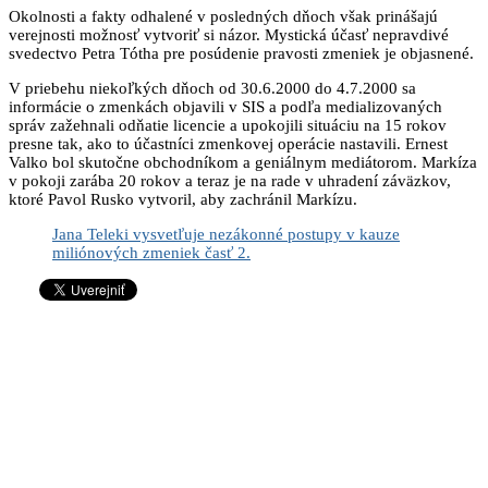
Okolnosti a fakty odhalené v posledných dňoch však prinášajú
verejnosti možnosť vytvoriť si názor. Mystická účasť nepravdivé
svedectvo Petra Tótha pre posúdenie pravosti zmeniek je objasnené.
V priebehu niekoľkých dňoch od 30.6.2000 do 4.7.2000 sa
informácie o zmenkách objavili v SIS a podľa medializovaných
správ zažehnali odňatie licencie a upokojili situáciu na 15 rokov
presne tak, ako to účastníci zmenkovej operácie nastavili. Ernest
Valko bol skutočne obchodníkom a geniálnym mediátorom. Markíza
v pokoji zarába 20 rokov a teraz je na rade v uhradení záväzkov,
ktoré Pavol Rusko vytvoril, aby zachránil Markízu.
Jana Teleki vysvetľuje nezákonné postupy v kauze
miliónových zmeniek časť 2.