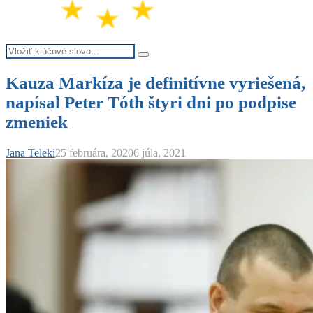
Search
Search
for:
Kauza Markíza je definitívne vyriešená,
napísal Peter Tóth štyri dni po podpise
zmeniek
Jana Teleki
25 februára, 2020
6 júla, 2021