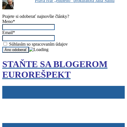
Pravá tvár „elitného“ prokurátora Jána Šantu
Prajete si odoberať najnovšie články?
Meno*
Email*
Súhlasím so spracovaním údajov
STAŇTE SA BLOGEROM
EUROREŠPEKT
Tiráž
Cookies
info@eurorespekt.sk