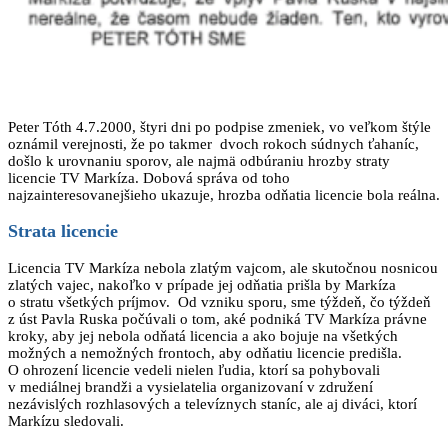
Peter Tóth 4.7.2000, štyri dni po podpise zmeniek, vo veľkom štýle
oznámil verejnosti, že po takmer dvoch rokoch súdnych ťahaníc,
došlo k urovnaniu sporov, ale najmä odbúraniu hrozby straty
licencie TV Markíza. Dobová správa od toho
najzainteresovanejšieho ukazuje, hrozba odňatia licencie bola reálna.
Strata licencie
Licencia TV Markíza nebola zlatým vajcom, ale skutočnou nosnicou
zlatých vajec, nakoľko v prípade jej odňatia prišla by Markíza
o stratu všetkých príjmov. Od vzniku sporu, sme týždeň, čo týždeň
z úst Pavla Ruska počúvali o tom, aké podniká TV Markíza právne
kroky, aby jej nebola odňatá licencia a ako bojuje na všetkých
možných a nemožných frontoch, aby odňatiu licencie predišla.
O ohrození licencie vedeli nielen ľudia, ktorí sa pohybovali
v mediálnej brandži a vysielatelia organizovaní v združení
nezávislých rozhlasových a televíznych staníc, ale aj diváci, ktorí
Markízu sledovali.