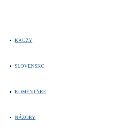
for:
Facebook
Twitter
Youtube
KAUZY
SLOVENSKO
KOMENTÁRE
NÁZORY