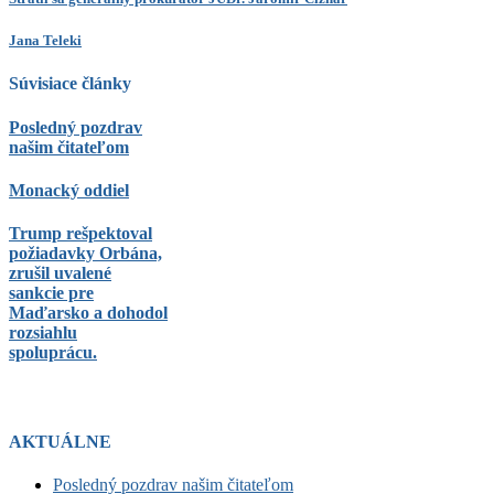
Jana Teleki
Súvisiace články
Posledný pozdrav
našim čitateľom
Monacký oddiel
Trump rešpektoval
požiadavky Orbána,
zrušil uvalené
sankcie pre
Maďarsko a dohodol
rozsiahlu
spoluprácu.
AKTUÁLNE
Posledný pozdrav našim čitateľom