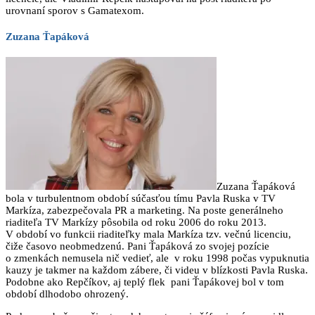
urovnaní sporov s Gamatexom.
Zuzana Ťapáková
Zuzana Ťapáková
bola v turbulentnom období súčasťou tímu Pavla Ruska v TV
Markíza, zabezpečovala PR a marketing. Na poste generálneho
riaditeľa TV Markízy pôsobila od roku 2006 do roku 2013.
V období vo funkcii riaditeľky mala Markíza tzv. večnú licenciu,
čiže časovo neobmedzenú. Pani Ťapáková zo svojej pozície
o zmenkách nemusela nič vedieť, ale v roku 1998 počas vypuknutia
kauzy je takmer na každom zábere, či videu v blízkosti Pavla Ruska.
Podobne ako Repčíkov, aj teplý flek pani Ťapákovej bol v tom
období dlhodobo ohrozený.