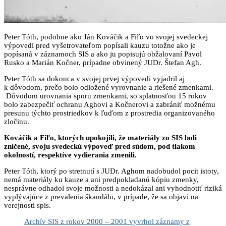
Peter Tóth, podobne ako Ján Kováčik a Fiľo vo svojej svedeckej
výpovedi pred vyšetrovateľom popísali kauzu totožne ako je
popísaná v záznamoch SIS a ako ju popisujú obžalovaní Pavol
Rusko a Marián Kočner, prípadne obvinený JUDr. Štefan Agh.
Peter Tóth sa dokonca v svojej prvej výpovedi vyjadril aj
k dôvodom, prečo bolo odložené vyrovnanie a riešené zmenkami.
Dôvodom urovnania sporu zmenkami, so splatnosťou 15 rokov
bolo zabezpečiť ochranu Aghovi a Kočnerovi a zabrániť možnému
presunu týchto prostriedkov k ľuďom z prostredia organizovaného
zločinu.
Kováčik a Fiľo, ktorých upokojili, že materiály zo SIS boli
zničené, svoju svedeckú výpoveď pred súdom, pod tlakom
okolností, respektíve vydierania zmenili.
Peter Tóth, ktorý po stretnutí s JUDr. Aghom nadobudol pocit istoty,
nemá materiály ku kauze a ani predpokladanú kópiu zmenky,
nesprávne odhadol svoje možnosti a nedokázal ani vyhodnotiť riziká
vyplývajúce z prevalenia škandálu, v prípade, že sa objaví na
verejnosti spis.
Archív SIS z rokov 2000 – 2001 vyvrhol záznamy z