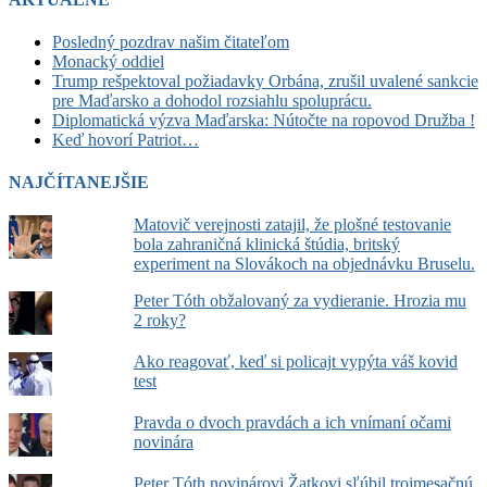
Posledný pozdrav našim čitateľom
Monacký oddiel
Trump rešpektoval požiadavky Orbána, zrušil uvalené sankcie
pre Maďarsko a dohodol rozsiahlu spoluprácu.
Diplomatická výzva Maďarska: Nútočte na ropovod Družba !
Keď hovorí Patriot…
NAJČÍTANEJŠIE
Matovič verejnosti zatajil, že plošné testovanie
bola zahraničná klinická štúdia, britský
experiment na Slovákoch na objednávku Bruselu.
Peter Tóth obžalovaný za vydieranie. Hrozia mu
2 roky?
Ako reagovať, keď si policajt vypýta váš kovid
test
Pravda o dvoch pravdách a ich vnímaní očami
novinára
Peter Tóth novinárovi Žatkovi sľúbil trojmesačnú