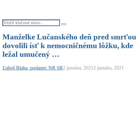
Search
Search
for:
Manželke Lučanského deň pred smrťou
dovolili ísť k nemocničnému lôžku, kde
ležal umučený …
Ľuboš Blaha, poslanec NR SR
2 januára, 2021
2 januára, 2021