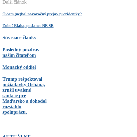
Ďalší článok
O čom (ne)bol novoročný prejav prezidentky?
Ľuboš Blaha, poslanec NR SR
Súvisiace články
Posledný pozdrav
našim čitateľom
Monacký oddiel
Trump rešpektoval
požiadavky Orbána,
zrušil uvalené
sankcie pre
Maďarsko a dohodol
rozsiahlu
spoluprácu.
AKTUÁLNE