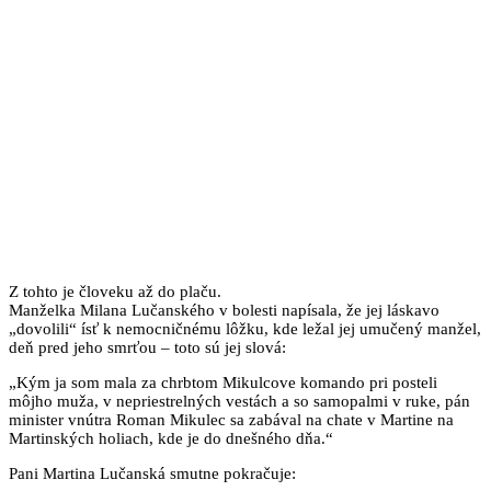
Z tohto je človeku až do plaču.
Manželka Milana Lučanského v bolesti napísala, že jej láskavo
„dovolili“ ísť k nemocničnému lôžku, kde ležal jej umučený manžel,
deň pred jeho smrťou – toto sú jej slová:
„Kým ja som mala za chrbtom Mikulcove komando pri posteli
môjho muža, v nepriestrelných vestách a so samopalmi v ruke, pán
minister vnútra Roman Mikulec sa zabával na chate v Martine na
Martinských holiach, kde je do dnešného dňa.“
Pani Martina Lučanská smutne pokračuje: