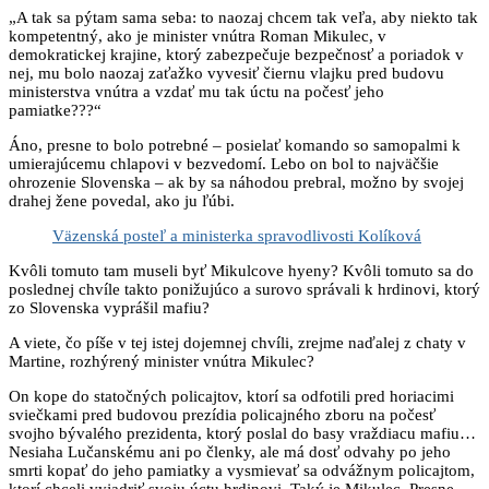
„A tak sa pýtam sama seba: to naozaj chcem tak veľa, aby niekto tak
kompetentný, ako je minister vnútra Roman Mikulec, v
demokratickej krajine, ktorý zabezpečuje bezpečnosť a poriadok v
nej, mu bolo naozaj zaťažko vyvesiť čiernu vlajku pred budovu
ministerstva vnútra a vzdať mu tak úctu na počesť jeho
pamiatke???“
Áno, presne to bolo potrebné – posielať komando so samopalmi k
umierajúcemu chlapovi v bezvedomí. Lebo on bol to najväčšie
ohrozenie Slovenska – ak by sa náhodou prebral, možno by svojej
drahej žene povedal, ako ju ľúbi.
Väzenská posteľ a ministerka spravodlivosti Kolíková
Kvôli tomuto tam museli byť Mikulcove hyeny? Kvôli tomuto sa do
poslednej chvíle takto ponižujúco a surovo správali k hrdinovi, ktorý
zo Slovenska vyprášil mafiu?
A viete, čo píše v tej istej dojemnej chvíli, zrejme naďalej z chaty v
Martine, rozhýrený minister vnútra Mikulec?
On kope do statočných policajtov, ktorí sa odfotili pred horiacimi
sviečkami pred budovou prezídia policajného zboru na počesť
svojho bývalého prezidenta, ktorý poslal do basy vraždiacu mafiu…
Nesiaha Lučanskému ani po členky, ale má dosť odvahy po jeho
smrti kopať do jeho pamiatky a vysmievať sa odvážnym policajtom,
ktorí chceli vyjadriť svoju úctu hrdinovi. Taký je Mikulec. Presne