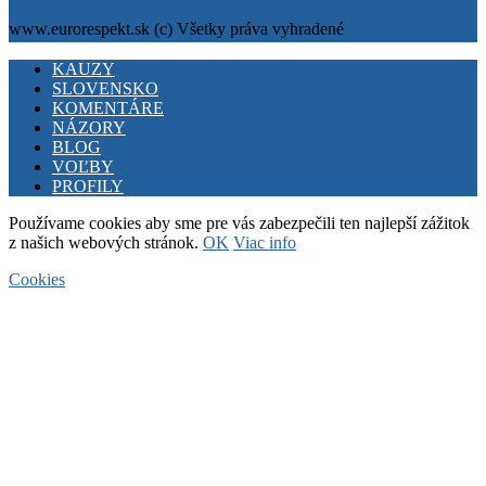
www.eurorespekt.sk (c) Všetky práva vyhradené
Facebook
Twitter
Youtube
KAUZY
SLOVENSKO
KOMENTÁRE
NÁZORY
BLOG
VOĽBY
PROFILY
Používame cookies aby sme pre vás zabezpečili ten najlepší zážitok
z našich webových stránok.
OK
Viac info
Cookies