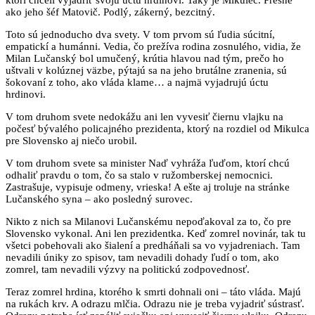
ako jeho šéf Matovič. Podlý, zákerný, bezcitný.
Toto sú jednoducho dva svety. V tom prvom sú ľudia súcitní,
empatickí a humánni. Vedia, čo prežíva rodina zosnulého, vidia, že
Milan Lučanský bol umučený, krútia hlavou nad tým, prečo ho
uštvali v kolúznej väzbe, pýtajú sa na jeho brutálne zranenia, sú
šokovaní z toho, ako vláda klame… a najmä vyjadrujú úctu
hrdinovi.
V tom druhom svete nedokážu ani len vyvesiť čiernu vlajku na
počesť bývalého policajného prezidenta, ktorý na rozdiel od Mikulca
pre Slovensko aj niečo urobil.
V tom druhom svete sa minister Naď vyhráža ľuďom, ktorí chcú
odhaliť pravdu o tom, čo sa stalo v ružomberskej nemocnici.
Zastrašuje, vypisuje odmeny, vrieska! A ešte aj troluje na stránke
Lučanského syna – ako posledný surovec.
Nikto z nich sa Milanovi Lučanskému nepoďakoval za to, čo pre
Slovensko vykonal. Ani len prezidentka. Keď zomrel novinár, tak tu
všetci pobehovali ako šialení a predháňali sa vo vyjadreniach. Tam
nevadili úniky zo spisov, tam nevadili dohady ľudí o tom, ako
zomrel, tam nevadili výzvy na politickú zodpovednosť.
Teraz zomrel hrdina, ktorého k smrti dohnali oni – táto vláda. Majú
na rukách krv. A odrazu mlčia. Odrazu nie je treba vyjadriť sústrasť.