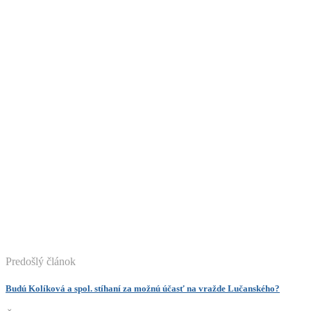
Predošlý článok
Budú Kolíková a spol. stíhaní za možnú účasť na vražde Lučanského?