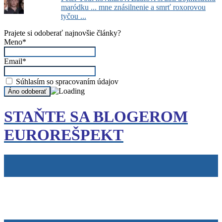
maródku ... mne znásilnenie a smrť roxorovou
tyčou ...
Prajete si odoberať najnovšie články?
Meno*
Email*
Súhlasím so spracovaním údajov
STAŇTE SA BLOGEROM
EUROREŠPEKT
Tiráž
Cookies
info@eurorespekt.sk