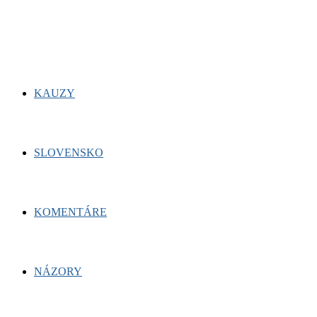
for:
Facebook
Twitter
Youtube
KAUZY
SLOVENSKO
KOMENTÁRE
NÁZORY