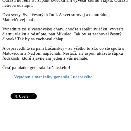
Odrazu netreba ísť zapáliť sviečku ani vyvesiť čiernu vlajku. Odrazu
netreba odstúpiť.
Dva svety. Svet čestných ľudí. A svet surovej a nemorálnej
Matovičovej mafie.
Vypadnite zo silvestrovskej chaty, choďte zapáliť sviečku, vyveste
čiernu vlajku a odstúpte, pán Mikulec. Tak by sa zachoval čestný
človek! Tak by sa zachoval chlap.
A ospravedlňte sa pani Lučanskej – za všetko to zlo, čo ste spolu s
Matovičom a Naďom napáchali. Nestačí, ale aspoň ukážete štipku
ľudskosti, ktorú zjavne ani jeden z vás nemáte.
Česť pamiatke generála Lučanského!
Vyjadrenie manželky generála Lučanského