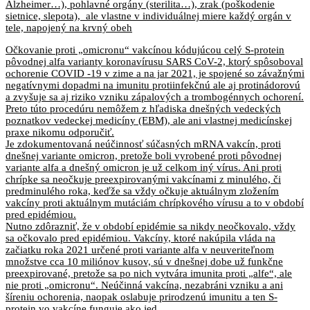
Alzheimer…), pohlavné orgány (sterilita…), zrak (poškodenie
sietnice, slepota), ale vlastne v individuálnej miere každý orgán v
tele, napojený na krvný obeh
Očkovanie proti „omicronu“ vakcínou kódujúcou celý S-protein
pôvodnej alfa varianty koronavírusu SARS CoV-2, ktorý spôsoboval
ochorenie COVID -19 v zime a na jar 2021, je spojené so závažnými
negatívnymi dopadmi na imunitu protiinfekčnú ale aj protinádorovú
a zvyšuje sa aj riziko vzniku zápalových a trombogénnych ochorení.
Preto túto procedúru nemôžem z hľadiska dnešných vedeckých
poznatkov vedeckej medicíny (EBM), ale ani vlastnej medicínskej
praxe nikomu odporučiť.
Je zdokumentovaná neúčinnosť súčasných mRNA vakcín, proti
dnešnej variante omicron, pretože boli vyrobené proti pôvodnej
variante alfa a dnešný omicron je už celkom iný vírus. Ani proti
chrípke sa neočkuje preexpirovanými vakcínami z minulého, či
predminulého roka, keďže sa vždy očkuje aktuálnym zložením
vakcíny proti aktuálnym mutáciám chrípkového vírusu a to v období
pred epidémiou.
Nutno zdôrazniť, že v období epidémie sa nikdy neočkovalo, vždy
sa očkovalo pred epidémiou. Vakcíny, ktoré nakúpila vláda na
začiatku roka 2021 určené proti variante alfa v neuveriteľnom
množstve cca 10 miliónov kusov, sú v dnešnej dobe už funkčne
preexpirované, pretože sa po nich vytvára imunita proti „alfe“, ale
nie proti „omicronu“. Neúčinná vakcína, nezabráni vzniku a ani
šíreniu ochorenia, naopak oslabuje prirodzenú imunitu a ten S-
protein vo vakcíne funguje ako jed.