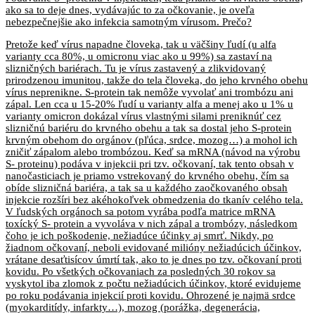
ako sa to deje dnes, vydávajúc to za očkovanie, je oveľa
nebezpečnejšie ako infekcia samotným vírusom. Prečo?
Pretože keď vírus napadne človeka, tak u väčšiny ľudí (u alfa
varianty cca 80%, u omicronu viac ako u 99%) sa zastaví na
slizničných bariérach. Tu je vírus zastavený a zlikvidovaný
prirodzenou imunitou, takže do tela človeka, do jeho krvného obehu
vírus neprenikne. S-protein tak nemôže vyvolať ani trombózu ani
zápal. Len cca u 15-20% ľudí u varianty alfa a menej ako u 1% u
varianty omicron dokázal vírus vlastnými silami preniknúť cez
slizničnú bariéru do krvného obehu a tak sa dostal jeho S-protein
krvným obehom do orgánov (pľúca, srdce, mozog…) a mohol ich
zničiť zápalom alebo trombózou. Keď sa mRNA (návod na výrobu
S- proteinu) podáva v injekcii pri tzv. očkovaní, tak tento obsah v
nanočasticiach je priamo vstrekovaný do krvného obehu, čím sa
obíde slizničná bariéra, a tak sa u každého zaočkovaného obsah
injekcie rozšíri bez akéhokoľvek obmedzenia do tkanív celého tela.
V ľudských orgánoch sa potom vyrába podľa matrice mRNA
toxícký S- protein a vyvoláva v nich zápal a trombózy, následkom
čoho je ich poškodenie, nežiadúce účinky aj smrť. Nikdy, po
žiadnom očkovaní, neboli evidované milióny nežiadúcich účinkov,
vrátane desaťtisícov úmrtí tak, ako to je dnes po tzv. očkovaní proti
kovidu. Po všetkých očkovaniach za posledných 30 rokov sa
vyskytol iba zlomok z počtu nežiadúcich účinkov, ktoré evidujeme
po roku podávania injekcií proti kovidu. Ohrozené je najmä srdce
(myokarditídy, infarkty…), mozog (porážka, degenerácia,