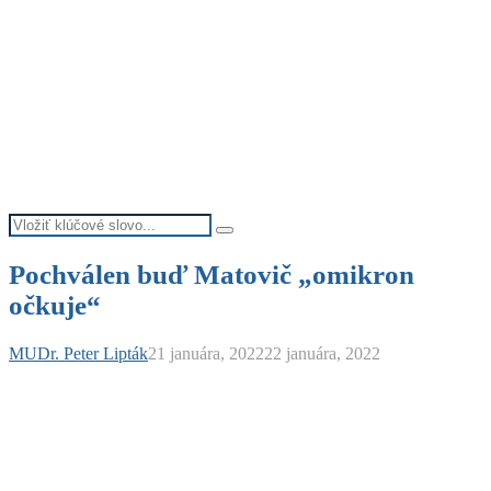
Search
Search
for:
Pochválen buď Matovič „omikron
očkuje“
MUDr. Peter Lipták
21 januára, 2022
22 januára, 2022