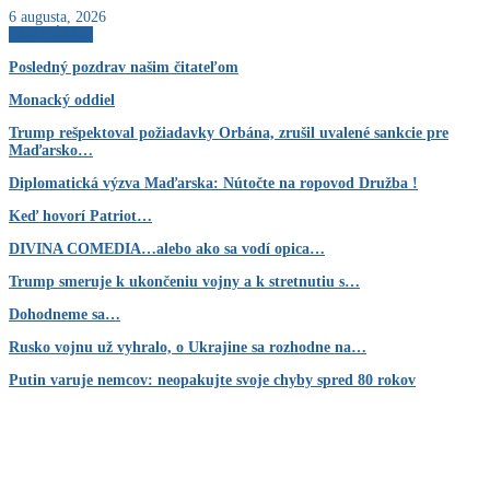
6 augusta, 2026
AKTUÁLNE
Posledný pozdrav našim čitateľom
Monacký oddiel
Trump rešpektoval požiadavky Orbána, zrušil uvalené sankcie pre
Maďarsko…
Diplomatická výzva Maďarska: Nútočte na ropovod Družba !
Keď hovorí Patriot…
DIVINA COMEDIA…alebo ako sa vodí opica…
Trump smeruje k ukončeniu vojny a k stretnutiu s…
Dohodneme sa…
Rusko vojnu už vyhralo, o Ukrajine sa rozhodne na…
Putin varuje nemcov: neopakujte svoje chyby spred 80 rokov