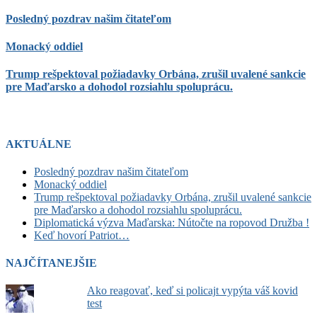
Posledný pozdrav našim čitateľom
Monacký oddiel
Trump rešpektoval požiadavky Orbána, zrušil uvalené sankcie
pre Maďarsko a dohodol rozsiahlu spoluprácu.
AKTUÁLNE
Posledný pozdrav našim čitateľom
Monacký oddiel
Trump rešpektoval požiadavky Orbána, zrušil uvalené sankcie
pre Maďarsko a dohodol rozsiahlu spoluprácu.
Diplomatická výzva Maďarska: Nútočte na ropovod Družba !
Keď hovorí Patriot…
NAJČÍTANEJŠIE
Ako reagovať, keď si policajt vypýta váš kovid
test