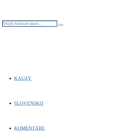
Search
Search
for:
Facebook
Twitter
Youtube
KAUZY
SLOVENSKO
KOMENTÁRE