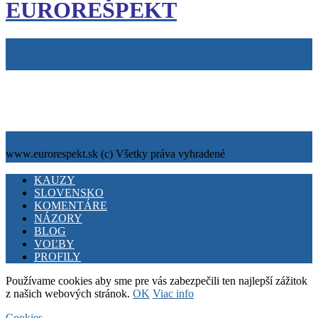
EUROREŠPEKT
Tiráž
Cookies
info@eurorespekt.sk
www.eurorespekt.sk (c) Všetky práva vyhradené
Facebook
Twitter
Youtube
KAUZY
SLOVENSKO
KOMENTÁRE
NÁZORY
BLOG
VOĽBY
PROFILY
Používame cookies aby sme pre vás zabezpečili ten najlepší zážitok
z našich webových stránok.
OK
Viac info
Cookies