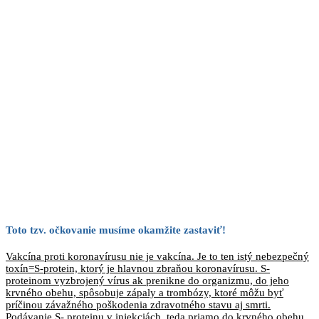
Toto tzv. očkovanie musíme okamžite zastaviť!
Vakcína proti koronavírusu nie je vakcína. Je to ten istý nebezpečný
toxín=S-protein, ktorý je hlavnou zbraňou koronavírusu. S-
proteinom vyzbrojený vírus ak prenikne do organizmu, do jeho
krvného obehu, spôsobuje zápaly a trombózy, ktoré môžu byť
príčinou závažného poškodenia zdravotného stavu aj smrti.
Podávanie S- proteinu v injekciách, teda priamo do krvného obehu,