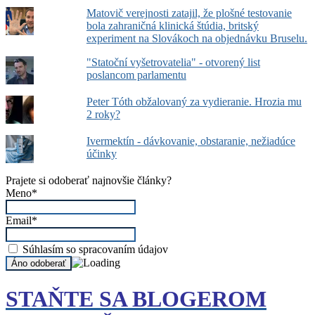
Matovič verejnosti zatajil, že plošné testovanie
bola zahraničná klinická štúdia, britský
experiment na Slovákoch na objednávku Bruselu.
"Statoční vyšetrovatelia" - otvorený list
poslancom parlamentu
Peter Tóth obžalovaný za vydieranie. Hrozia mu
2 roky?
Ivermektín - dávkovanie, obstaranie, nežiadúce
účinky
Prajete si odoberať najnovšie články?
Meno*
Email*
Súhlasím so spracovaním údajov
STAŇTE SA BLOGEROM