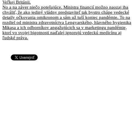
Veľkej Británii.
No a na záver niečo potešujúce. Ministra financií možno naozaj iba
chváliť, že ako jediný vládny predstaviteľ tak bystro chápe vedecké
detaily očkovania omikronom a sám už tuší koniec pandémie. To na
rozdiel od ministra zdravotníctva Lengvarského, hlavného hygienika
Mikasa a ich odborníkov angažujúcich sa v marketingu pandémie,
ktorí vo svojej bigotnosti naďalej ignorujú vedeckú medicínu aj
ľudské práva.