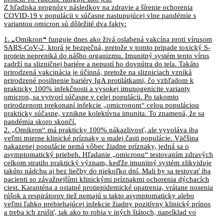
Z hľadiska prognózy následkov na zdravie a šírenie ochorenia
COVID-19 v populácii v súčasne nastupujúcej vlne pandémie s
variantou omicron sú dôležité dva fakty:
1.
„
Omikron
“
funguje dnes ako živá oslabená vakcína proti vírusom
SARS-CoV-2, ktorá je bezpečná, pretože v tomto pripade toxický S-
protein nepreniká do nášho organizmu. Imunitný systém tento vírus
zadrží na slizničnej bariére a nepustí ho dovnútra do tela. Takáto
prirodzená vakcinácia je účinná, pretože na slizniciach vzniká
prirodzené posilnenie bariéry IgA protilátkami, čo vzhľadom k
prakticky 100% infekčnosti a vysokej imunogenicite varianty
omicron, sa vytvorí súčasne v celej populácii. Po takomto
prirodzenom prekonaní infekcie „omicronom“ celou populáciou
prakticky súčasne, vznikne kolektívna imunita. To znamená, že sa
pandémia skoro skončí.
2. „Omikron“ má prakticky 100% nákazlivosť, ale vyvoláva iba
veľmi mierne klinické príznaky u malej časti populácie. Väčšina
nakazenej populácie nemá vôbec žiadne príznaky, jedná sa o
asymptomatický priebeh. Hľadanie „omicronu“ testovaním zdravých
celkom stratilo praktický význam, keďže imunitný systém zlikviduje
takúto nádchu aj bez liečby do niekoľko dní. Mali by sa testovať iba
pacienti so závažnejšími klinickými príznakmi ochorenia dýchacích
ciest. Karanténa a ostatné protiepidemické opatrenia, vrátane nosenia
rúšok a respirátorov tiež nemajú u takto asymptomaticky alebo
veľmi ľahko prebiehajúcej infekcie žiadny pozitívny klinický prínos
a treba ich zrušiť, tak ako to robia v iných štátoch, napríklad vo