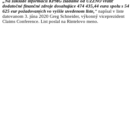
„Na základe informácií KPMG žiadame od ÚZŽNO vrátiť
dodatočné finančné zdroje dosahujúce 474 435,44 eura spolu s 54
625 eur požadovaných vo vyššie uvedenom liste,
“
napísal v liste
datovanom 3. júna 2020 Greg Schneider, výkonný viceprezident
Claims Conference. List poslal na Rintelovo meno.