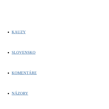
for:
Facebook
Twitter
Youtube
KAUZY
SLOVENSKO
KOMENTÁRE
NÁZORY