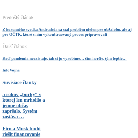
Predošlý článok
Z korunného svedka Andruskóa sa stal problém nielen pre obžalobu, ale aj
pre OČTK, ktoré s ním vykonštruovaný proces pripravovali
Ďalší článok
Keď pandémia neexistuje, tak si ju vyrobíme… čím horšie, tým lepšie…
InfoVojna
Súvisiace články
5 rokov „búrky“ v
ktorej len mrholilo a
jemne občas
zapršalo. Systém
zostáva …
Fico a Musk budú
riešit financovanie