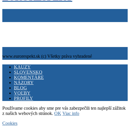
Tiráž
Cookies
info@eurorespekt.sk
www.eurorespekt.sk (c) Všetky práva vyhradené
Facebook
Twitter
Youtube
KAUZY
SLOVENSKO
KOMENTÁRE
NÁZORY
BLOG
VOĽBY
PROFILY
Používame cookies aby sme pre vás zabezpečili ten najlepší zážitok
z našich webových stránok.
OK
Viac info
Cookies