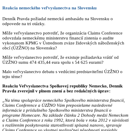
Reakcia nemeckého veľvyslanectva na Slovensku
Denník Pravda požiadal nemeckú ambasádu na Slovensku o
odpovede na tri otázky.
Môže veľvyslanectvo potvrdiť, že organizácia Claims Conference
odovzdala nemeckému ministerstvu financií zistenia o audite
vykonanom KPMG v Ústrednom zväze židovských náboženských
obcí (ÚZŽNO) na Slovensku?
Môže veľvyslanectvo potvrdiť, že existuje požiadavka vrátiť od
ÚZŽNO sumu 474 435,44 eura spolu s 54 625 eurami?
Malo veľvyslanectvo debatu s vedúcimi predstaviteľmi ÚZŽNO o
tejto téme?
Reakciu Veľvyslanectva Spolkovej republiky Nemecko, Denník
Pravda zverejnil v plnom znení a bez redakčných úprav:
„Na tému spolupráce nemeckého Spolkového ministerstva financií,
Claims Conference a ÚZŽNO Vám preposielame nasledovné
informácie z príslušného Spolkového ministerstva financií o
programe Homecare. Na základe článku 2 Dohody medzi Nemeckom
a Claims Conference z roku 1992, ktorá bola v roku 2012 v súvislosti
s rozšírením poskytovania starostlivosti spísaná nanovo, spravuje
Claims Conference vo vlastnej realizačnej pôsobnosti rozsiahly