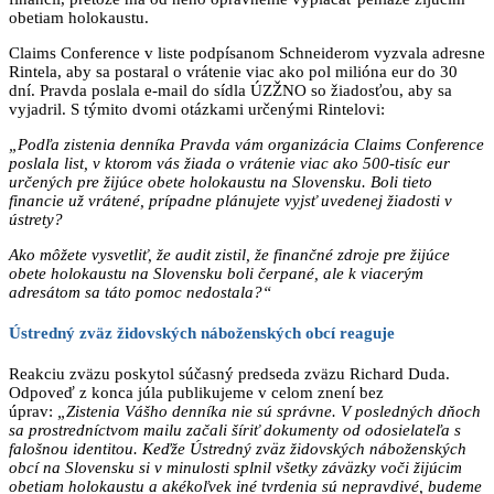
obetiam holokaustu.
Claims Conference v liste podpísanom Schneiderom vyzvala adresne
Rintela, aby sa postaral o vrátenie viac ako pol milióna eur do 30
dní. Pravda poslala e-mail do sídla ÚZŽNO so žiadosťou, aby sa
vyjadril. S týmito dvomi otázkami určenými Rintelovi:
„Podľa zistenia denníka Pravda vám organizácia Claims Conference
poslala list, v ktorom vás žiada o vrátenie viac ako 500-tisíc eur
určených pre žijúce obete holokaustu na Slovensku. Boli tieto
financie už vrátené, prípadne plánujete vyjsť uvedenej žiadosti v
ústrety?
Ako môžete vysvetliť, že audit zistil, že finančné zdroje pre žijúce
obete holokaustu na Slovensku boli čerpané, ale k viacerým
adresátom sa táto pomoc nedostala?“
Ústredný zväz židovských náboženských obcí reaguje
Reakciu zväzu poskytol súčasný predseda zväzu Richard Duda.
Odpoveď z konca júla publikujeme v celom znení bez
úprav:
„Zistenia Vášho denníka nie sú správne. V posledných dňoch
sa prostredníctvom mailu začali šíriť dokumenty od odosielateľa s
falošnou identitou. Keďže Ústredný zväz židovských náboženských
obcí na Slovensku si v minulosti splnil všetky záväzky voči žijúcim
obetiam holokaustu a akékoľvek iné tvrdenia sú nepravdivé, budeme