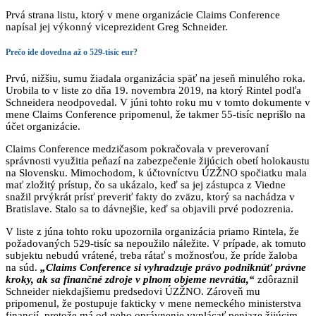
Prvá strana listu, ktorý v mene organizácie Claims Conference
napísal jej výkonný viceprezident Greg Schneider.
Prečo ide dovedna až o 529-tisíc eur?
Prvú, nižšiu, sumu žiadala organizácia späť na jeseň minulého roka.
Urobila to v liste zo dňa 19. novembra 2019, na ktorý Rintel podľa
Schneidera neodpovedal. V júni tohto roku mu v tomto dokumente v
mene Claims Conference pripomenul, že takmer 55-tisíc neprišlo na
účet organizácie.
Claims Conference medzičasom pokračovala v preverovaní
správnosti využitia peňazí na zabezpečenie žijúcich obetí holokaustu
na Slovensku. Mimochodom, k účtovníctvu ÚZŽNO spočiatku mala
mať zložitý prístup, čo sa ukázalo, keď sa jej zástupca z Viedne
snažil prvýkrát prísť preveriť fakty do zväzu, ktorý sa nachádza v
Bratislave. Stalo sa to dávnejšie, keď sa objavili prvé podozrenia.
V liste z júna tohto roku upozornila organizácia priamo Rintela, že
požadovaných 529-tisíc sa nepoužilo náležite. V prípade, ak tomuto
subjektu nebudú vrátené, treba rátať s možnosťou, že príde žaloba
na súd.
„Claims Conference si vyhradzuje právo podniknúť právne
kroky, ak sa finančné zdroje v plnom objeme nevrátia,“
zdôraznil
Schneider niekdajšiemu predsedovi ÚZŽNO. Zároveň mu
pripomenul, že postupuje fakticky v mene nemeckého ministerstva
financií, pretože má od neho oprávnenie vyplácať peniaze žijúcim