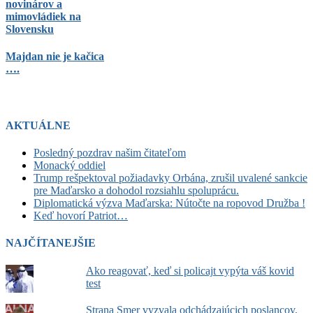
novinárov a
mimovládiek na
Slovensku
Majdan nie je kačica
….
AKTUÁLNE
Posledný pozdrav našim čitateľom
Monacký oddiel
Trump rešpektoval požiadavky Orbána, zrušil uvalené sankcie
pre Maďarsko a dohodol rozsiahlu spoluprácu.
Diplomatická výzva Maďarska: Nútočte na ropovod Družba !
Keď hovorí Patriot…
NAJČÍTANEJŠIE
Ako reagovať, keď si policajt vypýta váš kovid
test
Strana Smer vyzvala odchádzajúcich poslancov,