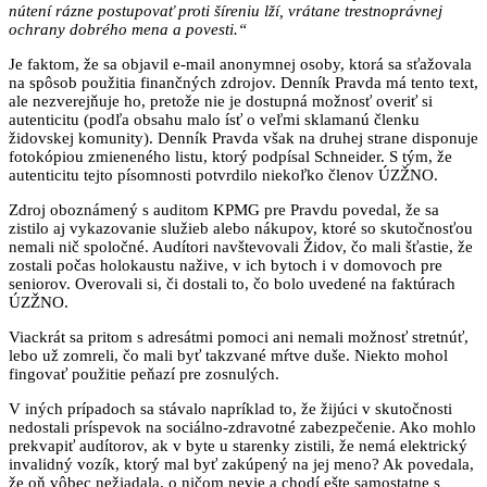
nútení rázne postupovať proti šíreniu lží, vrátane trestnoprávnej
ochrany dobrého mena a povesti.“
Je faktom, že sa objavil e-mail anonymnej osoby, ktorá sa sťažovala
na spôsob použitia finančných zdrojov. Denník Pravda má tento text,
ale nezverejňuje ho, pretože nie je dostupná možnosť overiť si
autenticitu (podľa obsahu malo ísť o veľmi sklamanú členku
židovskej komunity). Denník Pravda však na druhej strane disponuje
fotokópiou zmieneného listu, ktorý podpísal Schneider. S tým, že
autenticitu tejto písomnosti potvrdilo niekoľko členov ÚZŽNO.
Zdroj oboznámený s auditom KPMG pre Pravdu povedal, že sa
zistilo aj vykazovanie služieb alebo nákupov, ktoré so skutočnosťou
nemali nič spoločné. Audítori navštevovali Židov, čo mali šťastie, že
zostali počas holokaustu nažive, v ich bytoch i v domovoch pre
seniorov. Overovali si, či dostali to, čo bolo uvedené na faktúrach
ÚZŽNO.
Viackrát sa pritom s adresátmi pomoci ani nemali možnosť stretnúť,
lebo už zomreli, čo mali byť takzvané mŕtve duše. Niekto mohol
fingovať použitie peňazí pre zosnulých.
V iných prípadoch sa stávalo napríklad to, že žijúci v skutočnosti
nedostali príspevok na sociálno-zdravotné zabezpečenie. Ako mohlo
prekvapiť audítorov, ak v byte u starenky zistili, že nemá elektrický
invalidný vozík, ktorý mal byť zakúpený na jej meno? Ak povedala,
že oň vôbec nežiadala, o ničom nevie a chodí ešte samostatne s