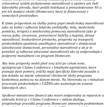
celosvetový systém poskytovania starostlivosti a opatery pre ľudí
židovského pôvodu, ktorí prežili holokaust a prenasledovanie NS a
pre ich domáce okolie (Homecare), ktorý je financovaný z
nemeckých prostriedkov.
K týmto príspevkom na služby patria popri medicínskej starostlivosti
(ako sú bežné i odborné lekárske prehliadky, lieky, medicínske
pomôcky, terapie) a mnohorakej pomocnej starostlivosti (ako je
rozvoz jedla, vývarovne, potravinové balíčky a kupóny, denná
starostlivosť, bezbariérové prestavby, príspevky na transport)
predovšetkým opatrenia umožňujúce starostlivosť v domácnosti
(zásobovanie domácnosti, personálna starostlivosť a ak je to
potrebné aj odborná zdravotná starostlivosť) ako aj zodpovedajúci
podporný manažment cez program Homecare.
Aby tieto príspevky mohli plniť svoj účel po celom svete,
spolupracuje Claims Conference s lokálnymi agentúrami, ktoré
poznajú dané pomery, zväčša majú špecificky židovské pozadie a
tým dokážu na mieste vykonávať všeobecné úlohy programu
konkrétnou pomocou na danom mieste. Na Slovensku sa v minulosti
pracovalo predovšetkým s ÚZŽNO ako zastrešujúcim zväzom
židovských obcí.
Spolkové ministerstvo financií ako rezort zodpovedný za reparácie a
náhradu krívd je s Claims Conference v stálom dialógu,
prispôsobuje pravidlá programu Homecare zmeneným podmienkam