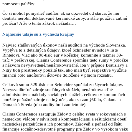
pomocou paličky.
Čo si mohol pomyslieť audítor, ak sa dozvedel od starca, že mu
dentista nerobil deklarované keramické zuby, a stále používa zubnú
protézu? A že o tento zákrok nežiadal…
Najhoršie údaje sú z východu krajiny
Najviac sfalšovaných úkonov našli audítori na východe Slovenska.
Vyplýva to z detailných údajov, ktoré Schneider uviedol v liste
Rintelovi. Viac ako 98-tisíc eur v košickej komunite a takmer 39-
tisíc v prešovskej. Claims Conference spomína tieto sumy v položke
s názvom nevysvetlené/ne­nárokovateľné. Iba v prípade Bratislavy a
Nitry boli prostriedky použité tak, ako mali byť, respektíve využitie
financií bolo audítorovi účtovne doložené v plnom rozsahu.
Celkovú sumu 529-tisíc eur Schneider spočítal zo štyroch údajov.
Nevysvetliteľné zdroje sociálnych služieb, nenárokovateľné
administratívne náklady sociálnych služieb, celkovo v komunitách
použité peňažné zdroje na iný účel, ako sa zamýšľalo, Galanta a
Dunajská Streda (oba audity boli zamietnuté).
Claims Conference zastupuje Židov z celého sveta v rokovaniach s
nemeckou vládou v súvislosti s kompenzáciami a reštitúciami obetí
nacistickej perzekúcie a ich potomkov. Zároveň z peňazí od štátu
financuje sociálno-zdravotné programy pre Židov vo vysokom veku.