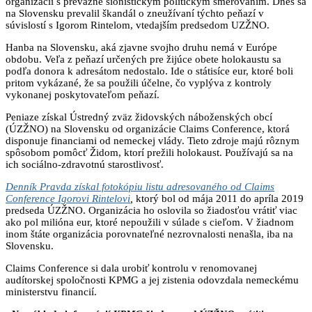
organizácií s prevažne sionistickým politickým smerovaním. Dnes sa
na Slovensku prevalil škandál o zneužívaní týchto peňazí v
súvislostí s Igorom Rintelom, vtedajším predsedom UZŽNO.
Hanba na Slovensku, aká zjavne svojho druhu nemá v Európe
obdobu. Veľa z peňazí určených pre žijúce obete holokaustu sa
podľa donora k adresátom nedostalo. Ide o státisíce eur, ktoré boli
pritom vykázané, že sa použili účelne, čo vyplýva z kontroly
vykonanej poskytovateľom peňazí.
Peniaze získal Ústredný zväz židovských náboženských obcí
(ÚZŽNO) na Slovensku od organizácie Claims Conference, ktorá
disponuje financiami od nemeckej vlády. Tieto zdroje majú rôznym
spôsobom pomôcť Židom, ktorí prežili holokaust. Používajú sa na
ich sociálno-zdravotnú starostlivosť.
Denník Pravda získal fotokópiu listu adresovaného od Claims
Conference Igorovi Rintelovi
,
ktorý bol od mája 2011 do apríla 2019
predseda ÚZŽNO. Organizácia ho oslovila so žiadosťou vrátiť viac
ako pol milióna eur, ktoré nepoužili v súlade s cieľom. V žiadnom
inom štáte organizácia porovnateľné nezrovnalosti nenašla, iba na
Slovensku.
Claims Conference si dala urobiť kontrolu v renomovanej
audítorskej spoločnosti KPMG a jej zistenia odovzdala nemeckému
ministerstvu financií.