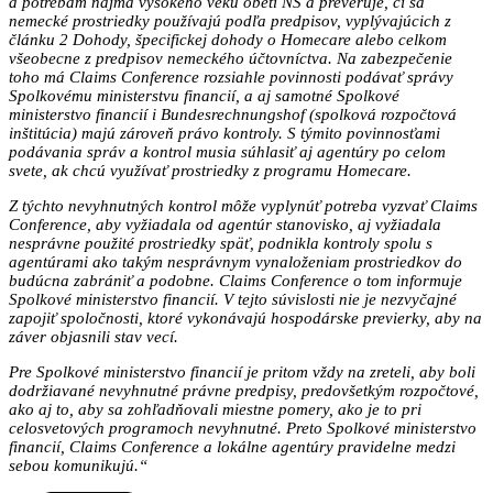
a potrebám najmä vysokého veku obetí NS a preveruje, či sa
nemecké prostriedky používajú podľa predpisov, vyplývajúcich z
článku 2 Dohody, špecifickej dohody o Homecare alebo celkom
všeobecne z predpisov nemeckého účtovníctva. Na zabezpečenie
toho má Claims Conference rozsiahle povinnosti podávať správy
Spolkovému ministerstvu financií, a aj samotné Spolkové
ministerstvo financií i Bundesrechnun­gshof (spolková rozpočtová
inštitúcia) majú zároveň právo kontroly. S týmito povinnosťami
podávania správ a kontrol musia súhlasiť aj agentúry po celom
svete, ak chcú využívať prostriedky z programu Homecare.
Z týchto nevyhnutných kontrol môže vyplynúť potreba vyzvať Claims
Conference, aby vyžiadala od agentúr stanovisko, aj vyžiadala
nesprávne použité prostriedky späť, podnikla kontroly spolu s
agentúrami ako takým nesprávnym vynaloženiam prostriedkov do
budúcna zabrániť a podobne. Claims Conference o tom informuje
Spolkové ministerstvo financií. V tejto súvislosti nie je nezvyčajné
zapojiť spoločnosti, ktoré vykonávajú hospodárske previerky, aby na
záver objasnili stav vecí.
Pre Spolkové ministerstvo financií je pritom vždy na zreteli, aby boli
dodržiavané nevyhnutné právne predpisy, predovšetkým rozpočtové,
ako aj to, aby sa zohľadňovali miestne pomery, ako je to pri
celosvetových programoch nevyhnutné. Preto Spolkové ministerstvo
financií, Claims Conference a lokálne agentúry pravidelne medzi
sebou komunikujú.“