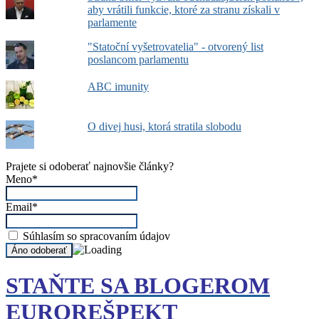
aby vrátili funkcie, ktoré za stranu získali v
parlamente
"Statoční vyšetrovatelia" - otvorený list
poslancom parlamentu
ABC imunity
O divej husi, ktorá stratila slobodu
Prajete si odoberať najnovšie články?
Meno*
Email*
Súhlasím so spracovaním údajov
STAŇTE SA BLOGEROM
EUROREŠPEKT