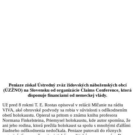
Peniaze získal Ústredný zväz židovských náboženských obcí
(ÚZŽNO) na Slovensku od organizácie Claims Conference, ktorá
disponuje financiami od nemeckej vlády.
Už pred 8 rokmi T. E. Rostas opisoval v relácii Mlčanie na rádiu
VIVA, aké obrovské podvody sa robia v súvislosti s odškodnením
obetí holokaustu. Opieral sa pritom o známu knihu profesora
Normana Finkelsteina, Priemysel holokaustu, kde autor spomína, že
ani jeho rodina, ktorá prežila holokaust sa spolu s mnohými ďalšími
žiadneho odškodnenia nedočkala. Peniaze putovali do rôznych