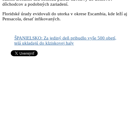
dôchodcov a podobných zariadení.
Floridské úrady evidovali do utorka v okrese Escambia, kde leží aj
Pensacola, desať infikovaných.
ŠPANIELSKO: Za jediný deň pribudlo vyše 500 obetí,
telá ukladajú do klziskovej haly