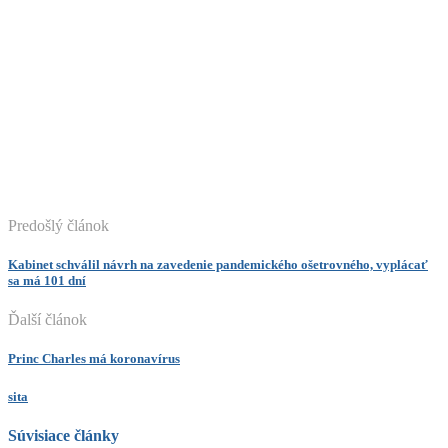
Predošlý článok
Kabinet schválil návrh na zavedenie pandemického ošetrovného, vyplácať
sa má 101 dní
Ďalší článok
Princ Charles má koronavírus
sita
Súvisiace články