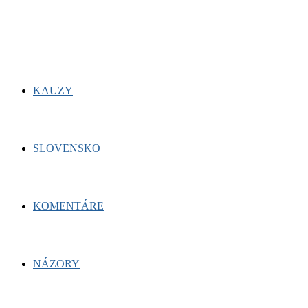
for:
Facebook
Twitter
Youtube
KAUZY
SLOVENSKO
KOMENTÁRE
NÁZORY