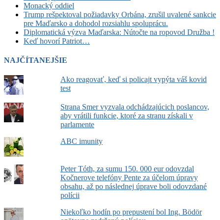
Monacký oddiel
Trump rešpektoval požiadavky Orbána, zrušil uvalené sankcie
pre Maďarsko a dohodol rozsiahlu spoluprácu.
Diplomatická výzva Maďarska: Nútočte na ropovod Družba !
Keď hovorí Patriot…
NAJČÍTANEJŠIE
Ako reagovať, keď si policajt vypýta váš kovid
test
Strana Smer vyzvala odchádzajúcich poslancov,
aby vrátili funkcie, ktoré za stranu získali v
parlamente
ABC imunity
Peter Tóth, za sumu 150. 000 eur odovzdal
Kočnerove telefóny Pente za účelom úpravy
obsahu, až po následnej úprave boli odovzdané
polícii
Niekoľko hodín po prepustení bol Ing. Bödör