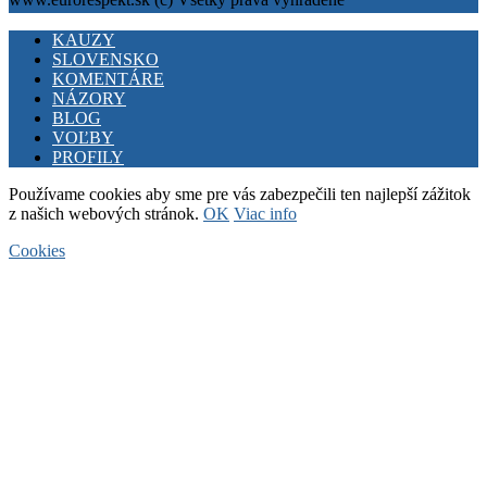
Facebook
Twitter
Youtube
KAUZY
SLOVENSKO
KOMENTÁRE
NÁZORY
BLOG
VOĽBY
PROFILY
Používame cookies aby sme pre vás zabezpečili ten najlepší zážitok
z našich webových stránok.
OK
Viac info
Cookies