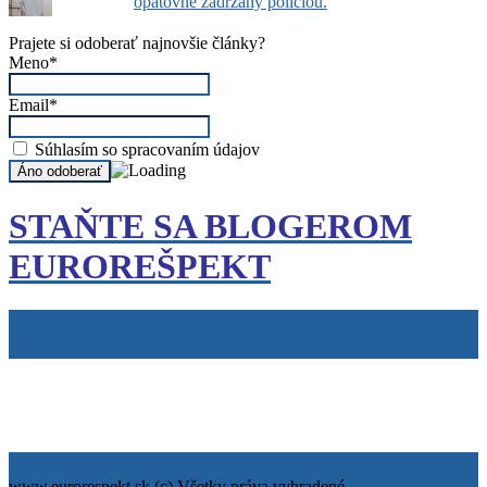
opätovne zadržaný políciou.
Prajete si odoberať najnovšie články?
Meno*
Email*
Súhlasím so spracovaním údajov
STAŇTE SA BLOGEROM
EUROREŠPEKT
Tiráž
Cookies
info@eurorespekt.sk
www.eurorespekt.sk (c) Všetky práva vyhradené