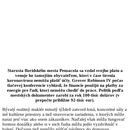
Starosta floridského mesta Pensacola sa vzdal svojho platu a
venuje ho tamojším obyvateľom, ktorí v čase šírenia
koronavírusu nemôžu platiť účty. Grover Robinson IV počas
tlačovej konferencie vyhlásil, že financie použijú na platby za
energie pre ľudí, ktorí nemôžu chodiť do práce. Politik podľa
mestských dokumentov zarobí za rok 100-tisíc dolárov (v
prepočte približne 92-tisíc eur).
Bývalý realitný maklér minulý týždeň zatvoril kiná, koncertné sály a
iné kultúrne priestory a tiež stravovacie zariadenia, v ktorých môže
naraz jesť viac ako osem zákazníkov. Naďalej však môžu fungovať
formou donášky alebo si v nich ľudia môžu jedlo vyzdvihnúť v
balení. Dočasne tiež nemôžu púšťať návštevy do domovov