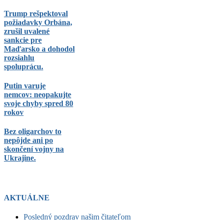
Trump rešpektoval
požiadavky Orbána,
zrušil uvalené
sankcie pre
Maďarsko a dohodol
rozsiahlu
spoluprácu.
Putin varuje
nemcov: neopakujte
svoje chyby spred 80
rokov
Bez oligarchov to
nepôjde ani po
skončení vojny na
Ukrajine.
AKTUÁLNE
Posledný pozdrav našim čitateľom