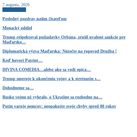
7 augusta, 2026
AKTUÁLNE
Posledný pozdrav našim čitateľom
Monacký oddiel
Trump rešpektoval požiadavky Orbána, zrušil uvalené sankcie pre
Maďarsko…
Diplomatická výzva Maďarska: Nútočte na ropovod Družba !
Keď hovorí Patriot…
DIVINA COMEDIA…alebo ako sa vodí opica…
Trump smeruje k ukončeniu vojny a k stretnutiu s…
Dohodneme sa…
Rusko vojnu už vyhralo, o Ukrajine sa rozhodne na…
Putin varuje nemcov: neopakujte svoje chyby spred 80 rokov