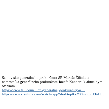
Stanovisko generálneho prokurátora SR Maroša Žilinku a
námestníka generálneho prokurátora Jozefa Kanderu k aktuálnym
otázkam…
https://www.ta3.com/…/tb-generalnej-prokuratury-o…
https://www.youtube.com/watch?app=desktop&v=08nv9_d1TeU…