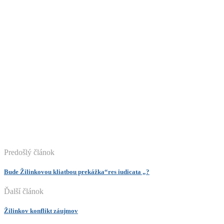
Predošlý článok
Bude Žilinkovou kliatbou prekážka“res iudicata „?
Ďalší článok
Žilinkov konflikt záujmov