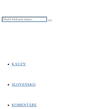
Search
Search
for:
Facebook
Twitter
Youtube
KAUZY
SLOVENSKO
KOMENTÁRE