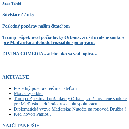
Jana Teleki
Súvisiace články
Posledný pozdrav našim čitateľom
Trump rešpektoval požiadavky Orbána, zrušil uvalené sankcie
pre Maďarsko a dohodol rozsiahlu spoluprácu.
DIVINA COMEDIA…alebo ako sa vodí opica…
AKTUÁLNE
Posledný pozdrav našim čitateľom
Monacký oddiel
Trump rešpektoval požiadavky Orbána, zrušil uvalené sankcie
pre Maďarsko a dohodol rozsiahlu spoluprácu.
Diplomatická výzva Maďarska: Nútočte na ropovod Družba !
Keď hovorí Patriot…
NAJČÍTANEJŠIE