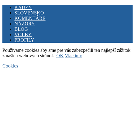
Facebook
Twitter
Youtube
KAUZY
SLOVENSKO
KOMENTÁRE
NÁZORY
BLOG
VOĽBY
PROFILY
Používame cookies aby sme pre vás zabezpečili ten najlepší zážitok
z našich webových stránok.
OK
Viac info
Cookies