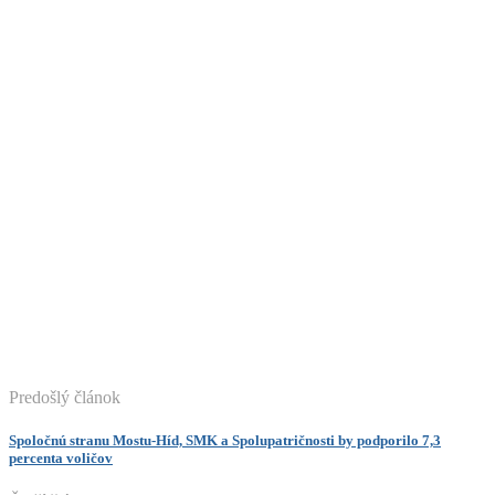
Predošlý článok
Spoločnú stranu Mostu-Híd, SMK a Spolupatričnosti by podporilo 7,3
percenta voličov