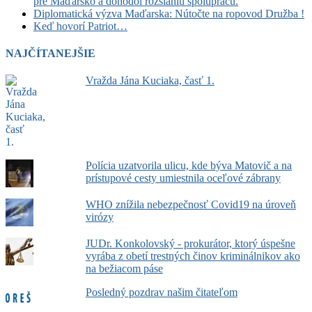
pre Maďarsko a dohodol rozsiahlu spoluprácu.
Diplomatická výzva Maďarska: Nútočte na ropovod Družba !
Keď hovorí Patriot…
NAJČÍTANEJŠIE
Vražda Jána Kuciaka, časť 1.
Polícia uzatvorila ulicu, kde býva Matovič a na
prístupové cesty umiestnila oceľové zábrany
WHO znížila nebezpečnosť Covid19 na úroveň
virózy
JUDr. Konkolovský - prokurátor, ktorý úspešne
vyrába z obetí trestných činov kriminálnikov ako
na bežiacom páse
Posledný pozdrav našim čitateľom