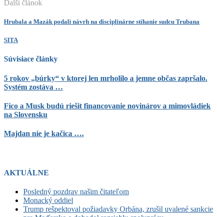
Ďalší článok
Hrubala a Mazák podali návrh na disciplinárne stíhanie sudcu Trubana
SITA
Súvisiace články
5 rokov „búrky“ v ktorej len mrholilo a jemne občas zapršalo.
Systém zostáva …
Fico a Musk budú riešit financovanie novinárov a mimovládiek
na Slovensku
Majdan nie je kačica ….
AKTUÁLNE
Posledný pozdrav našim čitateľom
Monacký oddiel
Trump rešpektoval požiadavky Orbána, zrušil uvalené sankcie