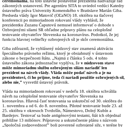
ceremoniálna
, na toto ústavné postavenie prezidenta nadväzuje rad
zákonných ustanovení. Pre agentúru SITA to uviedol vedúci Katedry
ústavného práva Univerzity Komenského v Bratislave Marián Giba.
Predseda vlády Igor Matovič (OĽaNO) 18. októbra na tlačovej
konferencii po mimoriadnom rokovaní vlády vyhlásil, že
prezidentku Zuzanu Čaputovú nemusel informovať o dohode s
Ozbrojenými silami SR ohľadne prípravy plánu na celoplošné
testovanie obyvateľov Slovenska na koronavírus. Podotkol, že jej
funkcia hlavnej veliteľky ozbrojených síl je skôr ceremoniálna.
Giba zdôraznil, že vyhlásený núdzový stav znamená aktiváciu
špeciálneho právneho režimu, ktorý je obsiahnutý v ústavnom
zákone o bezpečnosti štátu. „Najmä z článku 5 ods. 4 tohto
ústavného zákona jednoznačne vyplýva, že
v núdzovom stave
môže mimoriadnu službu ozbrojeným silám nariadiť len
prezident na návrh vlády. Vláda môže podať návrh a je na
prezidentovi, či ho prijme, teda či nariadi použitie ozbrojených síl,
alebo nie,”
vysvetlil ústavný právnik.
Vláda na mimoriadnom rokovaní v nedeľu 18. októbra schválila
návrh na celoplošné testovanie obyvateľov Slovenska na
koronavírus. Hlavná časť testovania sa uskutoční od 30. októbra do
1. novembra a od 6. do 8. novembra. Pilotné testovanie bude 23. až
25. októbra v okresoch Tvrdošín, Námestovo, Dolný Kubín a
Bardejov. Testovať sa bude antigénovými testami, štát ich objednal
približne 13 miliónov. Prípravou a uskutočnenie plánu s názvom
„Spoločná zodpovednosť” boli poverené ozbrojené sily, v teréne by