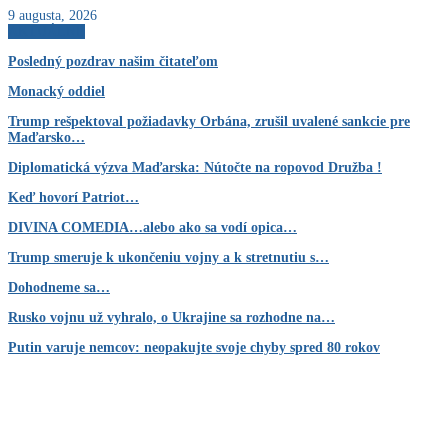
9 augusta, 2026
AKTUÁLNE
Posledný pozdrav našim čitateľom
Monacký oddiel
Trump rešpektoval požiadavky Orbána, zrušil uvalené sankcie pre
Maďarsko…
Diplomatická výzva Maďarska: Nútočte na ropovod Družba !
Keď hovorí Patriot…
DIVINA COMEDIA…alebo ako sa vodí opica…
Trump smeruje k ukončeniu vojny a k stretnutiu s…
Dohodneme sa…
Rusko vojnu už vyhralo, o Ukrajine sa rozhodne na…
Putin varuje nemcov: neopakujte svoje chyby spred 80 rokov