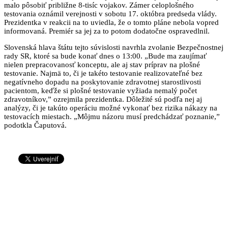
malo pôsobiť približne 8-tisíc vojakov. Zámer celoplošného
testovania oznámil verejnosti v sobotu 17. októbra predseda vlády.
Prezidentka v reakcii na to uviedla, že o tomto pláne nebola vopred
informovaná. Premiér sa jej za to potom dodatočne ospravedlnil.
Slovenská hlava štátu tejto súvislosti navrhla zvolanie Bezpečnostnej
rady SR, ktoré sa bude konať dnes o 13:00. „Bude ma zaujímať
nielen prepracovanosť konceptu, ale aj stav príprav na plošné
testovanie. Najmä to, či je takéto testovanie realizovateľné bez
negatívneho dopadu na poskytovanie zdravotnej starostlivosti
pacientom, keďže si plošné testovanie vyžiada nemalý počet
zdravotníkov,” ozrejmila prezidentka. Dôležité sú podľa nej aj
analýzy, či je takúto operáciu možné vykonať bez rizika nákazy na
testovacích miestach. „Môjmu názoru musí predchádzať poznanie,”
podotkla Čaputová.