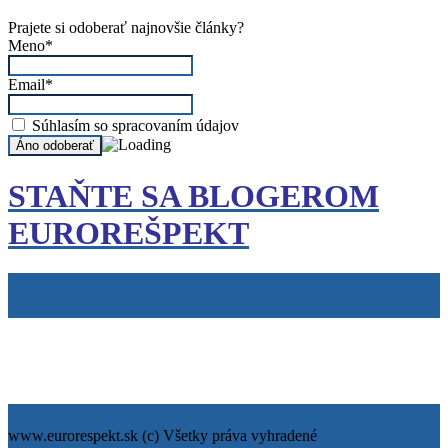
Prajete si odoberať najnovšie články?
Meno*
Email*
Súhlasím so spracovaním údajov
STAŇTE SA BLOGEROM
EUROREŠPEKT
Tiráž
Cookies
info@eurorespekt.sk
www.eurorespekt.sk (c) Všetky práva vyhradené