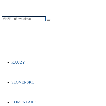
Search
Search
for:
Facebook
Twitter
Youtube
KAUZY
SLOVENSKO
KOMENTÁRE