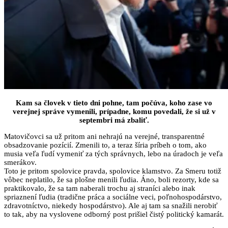
Kam sa človek v tieto dni pohne, tam počúva, koho zase vo
verejnej správe vymenili, prípadne, komu povedali, že si už v
septembri má zbaliť.
Matovičovci sa už pritom ani nehrajú na verejné, transparentné
obsadzovanie pozícií. Zmenili to, a teraz šíria príbeh o tom, ako
musia veľa ľudí vymeniť za tých správnych, lebo na úradoch je veľa
smerákov.
Toto je pritom spolovice pravda, spolovice klamstvo. Za Smeru totiž
vôbec neplatilo, že sa plošne menili ľudia. Áno, boli rezorty, kde sa
praktikovalo, že sa tam naberali trochu aj straníci alebo inak
spriaznení ľudia (tradične práca a sociálne veci, poľnohospodárstvo,
zdravotníctvo, niekedy hospodárstvo). Ale aj tam sa snažili nerobiť
to tak, aby na vyslovene odborný post prišiel čistý politický kamarát.