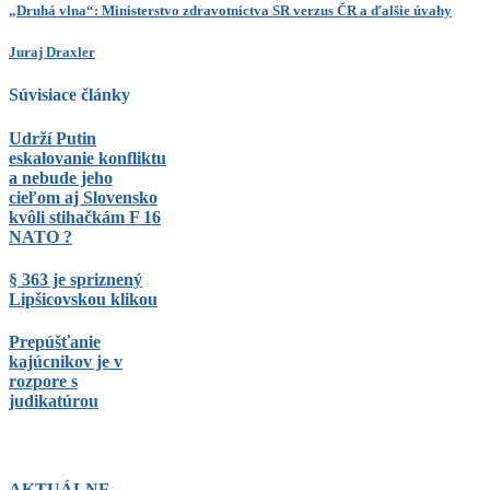
„Druhá vlna“: Ministerstvo zdravotníctva SR verzus ČR a ďalšie úvahy
Juraj Draxler
Súvisiace články
Udrží Putin
eskalovanie konfliktu
a nebude jeho
cieľom aj Slovensko
kvôli stihačkám F 16
NATO ?
§ 363 je spriznený
Lipšicovskou klikou
Prepúšťanie
kajúcnikov je v
rozpore s
judikatúrou
AKTUÁLNE