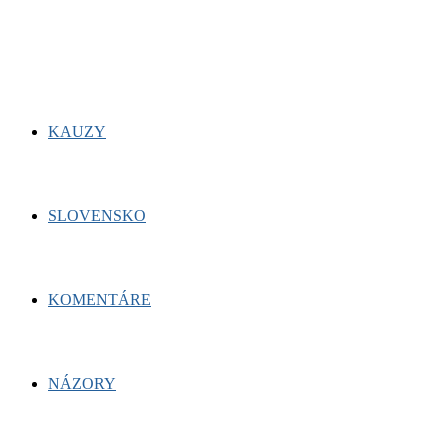
for:
Facebook
Twitter
Youtube
KAUZY
SLOVENSKO
KOMENTÁRE
NÁZORY