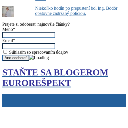
Niekoľko hodín po prepustení bol Ing. Bödör
opätovne zadržaný políciou.
Prajete si odoberať najnovšie články?
Meno*
Email*
Súhlasím so spracovaním údajov
STAŇTE SA BLOGEROM
EUROREŠPEKT
Tiráž
Cookies
info@eurorespekt.sk