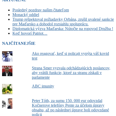
Posledný pozdrav našim čitateľom
Monacký oddiel
Trump rešpektoval požiadavky Orbána, zrušil uvalené sankcie
pre Maďarsko a dohodol rozsiahlu spoluprácu.
Diplomatická výzva Maďarska: Nútočte na ropovod Družba !
Keď hovorí Patriot…
NAJČÍTANEJŠIE
Ako reagovať, keď si policajt vypýta váš kovid
test
Strana Smer vyzvala odchádzajúcich poslancov,
aby vrátili funkcie, ktoré za stranu získali v
parlamente
ABC imunity
Peter Tóth, za sumu 150. 000 eur odovzdal
Kočnerove telefóny Pente za účelom úpravy
obsahu, až po následnej úprave boli odovzdané
polícii