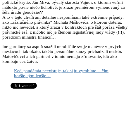
politické krytie. Ján Mrva, bývalý starosta Vajnor, o ktorom veľmi
málokto povie niečo lichotivé, je zrazu premiérom vymenovaný za
šéfa úradu geodézie??
A to v tejto chvíli ani detailne nespomínam také extrémne prípady,
ako „zázračného právnika“ Michala Miškoviča, o ktorom doteraz
nikto nič nevedel, a ktorý zrazu v kontraktoch pre štát poráža všetky
právnické esá, z ničoho nič je členom legislatívnej rady vlády (!!!),
poradcom ministra financií…
Iné garnitúry sa aspoň snažili nerobiť tie svoje manévre v prvých
mesiacoch tak okato, takéto personálne kauzy prichádzali neskôr.
Matovičovci a ich partneri v tomto nemajú zľutovanie, idú ako
kombajn cez žatvu.
Keď pandémia neexistuje, tak si ju vyrobíme… čím
horšie, tým lepšie…