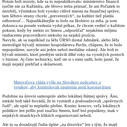
Potom boli rezorty, kde sa to nepraktikovalo: ministerstvo financií
(určite nie za Kažimíra, ale férovo treba priznať, že ani Počiatek to
nerobil), výnimkou boli vysoko citlivé miesta na finančnej správe,
tam šéfstvo strany chcelo „preverených“, na kultúre tiež platila
odbornosť… Najradikálnejšie to bolo na školstve za mňa, ja som
dokonca na porade vedenia vydal príkaz, že chcem vedieť o každom
pokuse, kedy by niekto zo Smeru „odporúčal“ nejakému môjmu
riadiacemu pracovníkovi niekoho na nejakú pozíciu.
Navyše, ak sa napríklad za šéfa ÚRSO dostal Jahnátek, alebo šéfa
metrológie bývalý minister hospodárstva Pavlis, chápem, že to bolo
nepopulárne, navyše ani jeden nebol mediálne zdatný. Ale boli to
bývalí ministri, ktorí predtým strávili dlhé roky na vysokých postoch
v biznise. Aj čisto technicky, keď ste si s nimi sadli, bolo jasné, že
majú nejaký prehľad a skúsenosti.
Matovičova vláda vyšle na Slovákov policajtov a
vojakov, aby kontrolovali opatrenia proti koronavírusu
Podobne na úrovni samospráv alebo lokálnej štátnej správy. Áno,
niekde boli také hovädá, že to vymietli a podosadzovali „správnych
ľudí“, ale opäť to neplatilo plošne. Koniec koncov, veľa lokálnych
politikov len prišlo pod značku Smeru, keď bol populárny, inak v
nejakých straníckych klikách organizovaní neboli.
Ale tu sa dosadzujú ľudia úplne „na drzovku“ len s tým, že majú