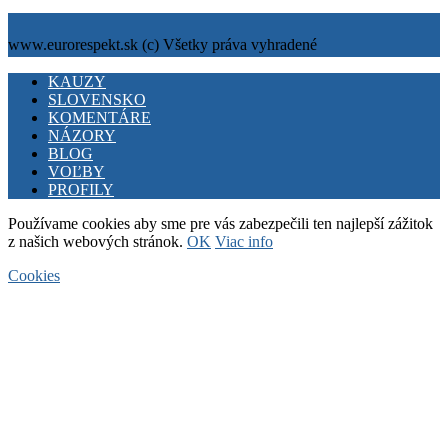
www.eurorespekt.sk (c) Všetky práva vyhradené
Facebook
Twitter
Youtube
KAUZY
SLOVENSKO
KOMENTÁRE
NÁZORY
BLOG
VOĽBY
PROFILY
Používame cookies aby sme pre vás zabezpečili ten najlepší zážitok
z našich webových stránok.
OK
Viac info
Cookies