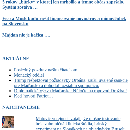
5 rokov „búrky“ v ktorej len mrholilo a jemne občas zapršalo.
Systém zostáva …
Fico a Musk budú riešit financovanie novinárov a mimovládiek
na Slovensku
Majdan nie je kačica ….
AKTUÁLNE
Posledný pozdrav našim čitateľom
Monacký oddiel
Trump rešpektoval požiadavky Orbána, zrušil uvalené sankcie
pre Maďarsko a dohodol rozsiahlu spoluprácu.
Diplomatická výzva Maďarska: Nútočte na ropovod Družba !
Keď hovorí Patriot…
NAJČÍTANEJŠIE
Matovič verejnosti zatajil, že plošné testovanie
bola zahraničná klinická štúdia, britský
experiment na Slovákoch na objednávku Bruselu.