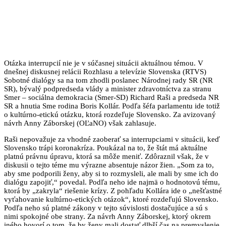
Otázka interrupcií nie je v súčasnej situácii aktuálnou témou. V
dnešnej diskusnej relácii Rozhlasu a televízie Slovenska (RTVS)
Sobotné dialógy sa na tom zhodli poslanec Národnej rady SR (NR
SR), bývalý podpredseda vlády a minister zdravotníctva za stranu
Smer – sociálna demokracia (Smer-SD) Richard Raši a predseda NR
SR a hnutia Sme rodina Boris Kollár. Podľa šéfa parlamentu ide totiž
o kultúrno-etickú otázku, ktorá rozdeľuje Slovensko. Za avizovaný
návrh Anny Záborskej (OĽaNO) však zahlasuje.
Raši nepovažuje za vhodné zaoberať sa interrupciami v situácii, keď
Slovensko trápi koronakríza. Poukázal na to, že štát má aktuálne
platnú právnu úpravu, ktorá sa môže meniť. Zdôraznil však, že v
diskusii o tejto téme mu výrazne absentuje názor žien. „Som za to,
aby sme podporili ženy, aby si to rozmysleli, ale mali by sme ich do
dialógu zapojiť,“ povedal. Podľa neho ide najmä o hodnotovú tému,
ktorá by „zakryla“ riešenie krízy. Z pohľadu Kollára ide o „nešťastné
vyťahovanie kultúrno-etických otázok“, ktoré rozdeľujú Slovensko.
Podľa neho sú platné zákony v tejto súvislosti dostačujúce a sú s
nimi spokojné obe strany. Za návrh Anny Záborskej, ktorý okrem
iného hovorí o tom, že by ženy mali dostať dlhší čas na premyslenie