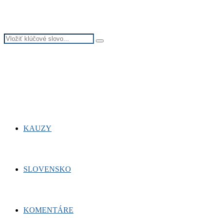
Search
Search
for:
Facebook
Twitter
Youtube
KAUZY
SLOVENSKO
KOMENTÁRE