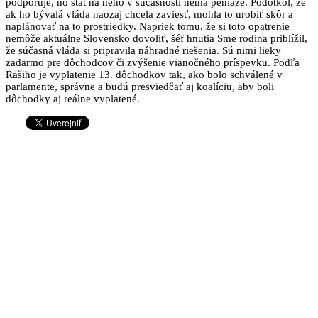
podporuje, no štát na neho v súčasnosti nemá peniaze. Podotkol, že
ak ho bývalá vláda naozaj chcela zaviesť, mohla to urobiť skôr a
naplánovať na to prostriedky. Napriek tomu, že si toto opatrenie
nemôže aktuálne Slovensko dovoliť, šéf hnutia Sme rodina priblížil,
že súčasná vláda si pripravila náhradné riešenia. Sú nimi lieky
zadarmo pre dôchodcov či zvýšenie vianočného príspevku. Podľa
Rašiho je vyplatenie 13. dôchodkov tak, ako bolo schválené v
parlamente, správne a budú presviedčať aj koalíciu, aby boli
dôchodky aj reálne vyplatené.