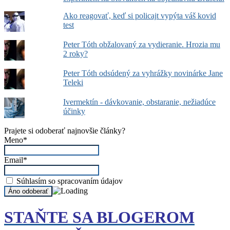
Ako reagovať, keď si policajt vypýta váš kovid
test
Peter Tóth obžalovaný za vydieranie. Hrozia mu
2 roky?
Peter Tóth odsúdený za vyhrážky novinárke Jane
Teleki
Ivermektín - dávkovanie, obstaranie, nežiadúce
účinky
Prajete si odoberať najnovšie články?
Meno*
Email*
Súhlasím so spracovaním údajov
STAŇTE SA BLOGEROM