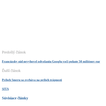
Predošlý článok
Francúzsky súd nevyhovel odvolaniu Googlu voči pokute 50 miliónov eur
Ďalší článok
Príbeh Smeru sa zvrháva na príbeh trápnosti
SITA
Súvisiace články