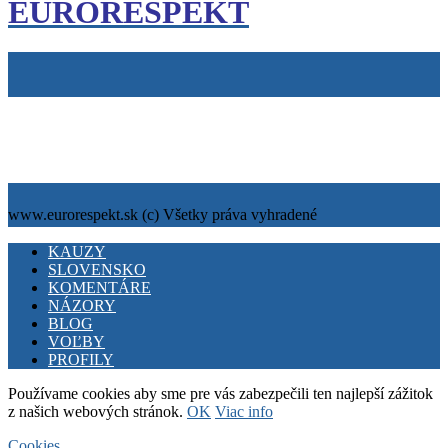
EUROREŠPEKT
Tiráž
Cookies
info@eurorespekt.sk
www.eurorespekt.sk (c) Všetky práva vyhradené
Facebook
Twitter
Youtube
KAUZY
SLOVENSKO
KOMENTÁRE
NÁZORY
BLOG
VOĽBY
PROFILY
Používame cookies aby sme pre vás zabezpečili ten najlepší zážitok
z našich webových stránok.
OK
Viac info
Cookies