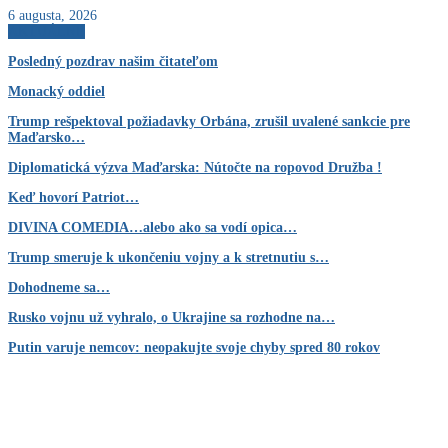
6 augusta, 2026
AKTUÁLNE
Posledný pozdrav našim čitateľom
Monacký oddiel
Trump rešpektoval požiadavky Orbána, zrušil uvalené sankcie pre
Maďarsko…
Diplomatická výzva Maďarska: Nútočte na ropovod Družba !
Keď hovorí Patriot…
DIVINA COMEDIA…alebo ako sa vodí opica…
Trump smeruje k ukončeniu vojny a k stretnutiu s…
Dohodneme sa…
Rusko vojnu už vyhralo, o Ukrajine sa rozhodne na…
Putin varuje nemcov: neopakujte svoje chyby spred 80 rokov