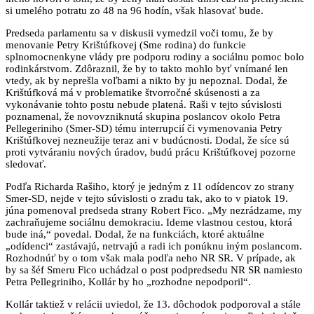
si umelého potratu zo 48 na 96 hodín, však hlasovať bude.
Predseda parlamentu sa v diskusii vymedzil voči tomu, že by
menovanie Petry Krištúfkovej (Sme rodina) do funkcie
splnomocnenkyne vlády pre podporu rodiny a sociálnu pomoc bolo
rodinkárstvom. Zdôraznil, že by to takto mohlo byť vnímané len
vtedy, ak by neprešla voľbami a nikto by ju nepoznal. Dodal, že
Krištúfková má v problematike štvorročné skúsenosti a za
vykonávanie tohto postu nebude platená. Raši v tejto súvislosti
poznamenal, že novovzniknutá skupina poslancov okolo Petra
Pellegeriniho (Smer-SD) tému interrupcií či vymenovania Petry
Krištúfkovej nezneužije teraz ani v budúcnosti. Dodal, že síce sú
proti vytváraniu nových úradov, budú prácu Krištúfkovej pozorne
sledovať.
Podľa Richarda Rašiho, ktorý je jedným z 11 odídencov zo strany
Smer-SD, nejde v tejto súvislosti o zradu tak, ako to v piatok 19.
júna pomenoval predseda strany Robert Fico. „My nezrádzame, my
zachraňujeme sociálnu demokraciu. Ideme vlastnou cestou, ktorá
bude iná,“ povedal. Dodal, že na funkciách, ktoré aktuálne
„odídenci“ zastávajú, netrvajú a radi ich ponúknu iným poslancom.
Rozhodnúť by o tom však mala podľa neho NR SR. V prípade, ak
by sa šéf Smeru Fico uchádzal o post podpredsedu NR SR namiesto
Petra Pellegriniho, Kollár by ho „rozhodne nepodporil“.
Kollár taktiež v relácii uviedol, že 13. dôchodok podporoval a stále