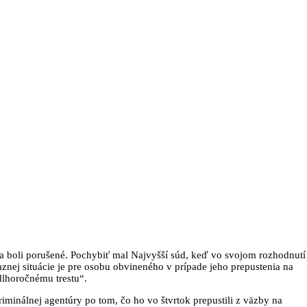
a boli porušené. Pochybiť mal Najvyšší súd, keď vo svojom rozhodnutí
znej situácie je pre osobu obvineného v prípade jeho prepustenia na
lhoročnému trestu“.
iminálnej agentúry po tom, čo ho vo štvrtok prepustili z väzby na