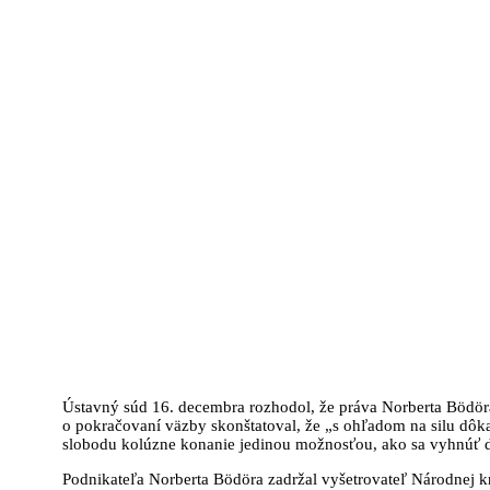
Ústavný súd 16. decembra rozhodol, že práva Norberta Bödör
o pokračovaní väzby skonštatoval, že „s ohľadom na silu dôka
slobodu kolúzne konanie jedinou možnosťou, ako sa vyhnúť d
Podnikateľa Norberta Bödöra zadržal vyšetrovateľ Národnej kr