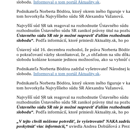
slobodu.
Informoval o tom portál Aktuality.sk
.
Podnikateľa Norberta Bödöra, ktorý okrem iného figuruje v 
tom hovorkyňa Najvyššieho súdu SR Alexandra Važanová.
Najvyšší súd SR tak reagoval na rozhodnutie Ústavného súdu S
rozhodnutím Ústavného súdu SR zanikol právny titul na pozb
Ústavného súdu SR nie je možné napraviť ďalším rozhodnutím
slobodu“.
Podľa informácií, ktoré priniesli Aktuality.sk, ho p
Ústavný súd 16. decembra rozhodol, že práva Norberta Bödör
o pokračovaní väzby skonštatoval, že „s ohľadom na silu dôka
slobodu kolúzne konanie jedinou možnosťou, ako sa vyhnúť d
Podnikateľa Norberta Bödöra zadržal vyšetrovateľ Národnej kr
slobodu.
Informoval o tom portál Aktuality.sk
.
Podnikateľa Norberta Bödöra, ktorý okrem iného figuruje v 
tom hovorkyňa Najvyššieho súdu SR Alexandra Važanová.
Najvyšší súd SR tak reagoval na rozhodnutie Ústavného súdu S
rozhodnutím Ústavného súdu SR zanikol právny titul na pozb
Ústavného súdu SR nie je možné napraviť ďalším rozhodnutím
slobodu“.
Podľa informácií, ktoré priniesli Aktuality.sk, ho p
„V tejto chvíli môžeme potvrdiť, že vyšetrovateľ NAKA zadržal
poskytnúť viac informácií,“
uviedla Andrea Dobiášová z Prezí