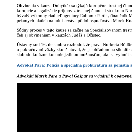
Obvinenia v kauze Dobytkár sa týkajú korupčnej trestnej činn
korupcie a legalizácie príjmov z trestnej činnosti sú okrem N
bývalý výkonný riaditeľ agentúry Ľubomír Partik, finančník Ma
priamych platieb na ministerstve pôdohospodárstva Marek Ko
Súdny proces v tejto kauze sa začne na Špecializovanom tres
čelí aj obvineniam v kauzách Judáš a Očistec.
Ústavný súd 16. decembra rozhodol, že práva Norberta Bödör
o pokračovaní väzby skonštatoval, že „s ohľadom na silu dôka
slobodu kolúzne konanie jedinou možnosťou, ako sa vyhnúť d
Advokát Para: Polícia a špeciálna prokuratúra sa pomstia
Advokáti Marek Para a Pavol Gašpar sa vyjadrili k opätovn