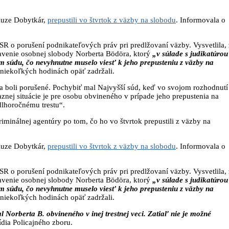
kauze Dobytkár,
prepustili vo štvrtok z väzby na slobodu
. Informovala o
R o porušení podnikateľových práv pri predlžovaní väzby. Vysvetlila, 
avenie osobnej slobody Norberta Bödöra, ktorý
„v súlade s judikatúrou
 súdu, čo nevyhnutne muselo viesť k jeho prepusteniu z väzby na
o niekoľkých hodinách opäť zadržali.
a boli porušené. Pochybiť mal Najvyšší súd, keď vo svojom rozhodnutí
znej situácie je pre osobu obvineného v prípade jeho prepustenia na
lhoročnému trestu“.
iminálnej agentúry po tom, čo ho vo štvrtok prepustili z väzby na
kauze Dobytkár,
prepustili vo štvrtok z väzby na slobodu
. Informovala o
R o porušení podnikateľových práv pri predlžovaní väzby. Vysvetlila, 
avenie osobnej slobody Norberta Bödöra, ktorý
„v súlade s judikatúrou
 súdu, čo nevyhnutne muselo viesť k jeho prepusteniu z väzby na
o niekoľkých hodinách opäť zadržali.
 Norberta B. obvineného v inej trestnej veci. Zatiaľ nie je možné
dia Policajného zboru.