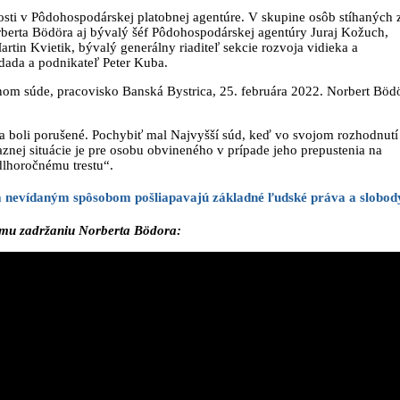
osti v Pôdohospodárskej platobnej agentúre. V skupine osôb stíhaných 
orberta Bödöra aj bývalý šéf Pôdohospodárskej agentúry Juraj Kožuch,
rtin Kvietik, bývalý generálny riaditeľ sekcie rozvoja vidieka a
dada a podnikateľ Peter Kuba.
tnom súde, pracovisko Banská Bystrica, 25. februára 2022. Norbert Böd
a boli porušené. Pochybiť mal Najvyšší súd, keď vo svojom rozhodnutí
znej situácie je pre osobu obvineného v prípade jeho prepustenia na
lhoročnému trestu“.
 a nevídaným spôsobom pošliapavajú základné ľudské práva a slobod
ému zadržaniu Norberta Bödora: