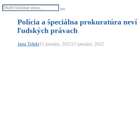
Search
Search
for:
Polícia a špeciálna prokuratúra ne
ľudských právach
Jana Teleki
15 januára, 2022
15 januára, 2022