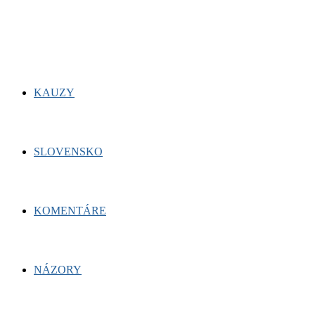
for:
Facebook
Twitter
Youtube
KAUZY
SLOVENSKO
KOMENTÁRE
NÁZORY