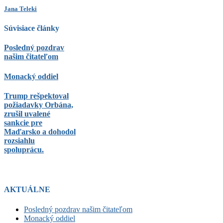
Jana Teleki
Súvisiace články
Posledný pozdrav
našim čitateľom
Monacký oddiel
Trump rešpektoval
požiadavky Orbána,
zrušil uvalené
sankcie pre
Maďarsko a dohodol
rozsiahlu
spoluprácu.
AKTUÁLNE
Posledný pozdrav našim čitateľom
Monacký oddiel