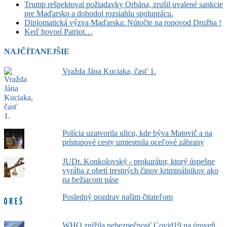
Trump rešpektoval požiadavky Orbána, zrušil uvalené sankcie
pre Maďarsko a dohodol rozsiahlu spoluprácu.
Diplomatická výzva Maďarska: Nútočte na ropovod Družba !
Keď hovorí Patriot…
NAJČÍTANEJŠIE
Vražda Jána Kuciaka, časť 1.
Polícia uzatvorila ulicu, kde býva Matovič a na
prístupové cesty umiestnila oceľové zábrany
JUDr. Konkolovský - prokurátor, ktorý úspešne
vyrába z obetí trestných činov kriminálnikov ako
na bežiacom páse
Posledný pozdrav našim čitateľom
WHO znížila nebezpečnosť Covid19 na úroveň