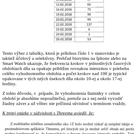
Tento výber z tabulky, ktorá je prílohou číslo 1 v stanovisko je
taktiež účelový a selektívny. Prehľad biorytmu na Iphone alebo na
Smart Watch ukazuje, že frekvencia krokov v jednotlivých časových
obdobiach dňa sa opakuje približne rovnakou intenzitou v priebehu
celého vyhodnoteného obdobia a počet krokov nad 100 je typické
opakovane v tých istých úsekoch dňa okolo 10-ej a okolo 17-ej
hodiny.
Z tohto dôvodu, v prípade, že vyhodnotenia štatistiky v celom
období je absolútne nepoužiteľná, pretože sa z nej nedá vyvodiť
žiadny záver a už vôbec nie príčinná súvislosť s termínom vraždy.
K tretej otázke v súžvislosti s Threema uviedli, že: