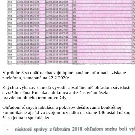
V prílohe 3 sa opäť nachádzajú úplne banálne informácie získané
z telefónu, zamerané na 22.2.2020:
Z týchto výkazov sa nedá vyvodiť absolútne nič ohľadom súvislosti
s vraždou Jána Kuciaka a dokonca ani z časového úseku
pravdepodobného termínu vraždy.
Ohľadom rôznych fabulácii a pokusov dešifrovania konkrétnej
komunikácie aj súd vo svojom rozsudku na strane 136 ustálil názor,
že sa jedná o špekulácie: