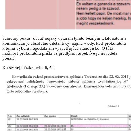
Samotný pokus dávať nejaký význam týmto bežným telefonátom a
komunikácii je absolútne diletantský, najmä vtedy, keď prokuratúra
k tomu výberu nepodala ani vysvetľujúce stanovisko. O túto
možnosť prokuratúra prišla už predtým, respektíve ju nevedela
použiť.
Ku štvrtej otázke uviedli, že: