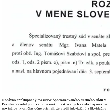
Nedávno sprístupnený rozsudok Špecializovaného trestného súdu v
Pezinku vyvolal po prvej vlne reakcií šokovaných celebrít aj reakcie
novinárov, ktorí čiastočne priznali, že viedli inkvizičnú a likvidačnú