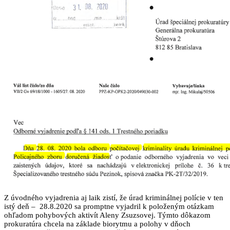
Z úvodného vyjadrenia aj laik zistí, že úrad kriminálnej polície v ten
istý deň – 28.8.2020 sa promptne vyjadril k položeným otázkam
ohľadom pohybových aktivít Aleny Zsuzsovej. Týmto dôkazom
prokuratúra chcela na základe biorytmu a polohy v dňoch