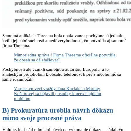
Samotná aplikácia Threema bola opakovane spochybnená jednak
kvôli jej nabúratelnosti a nedôveryhodnosti, čo potvrdila aj samotná
firma Threema.
Mimoriadna správa ! Firma Threema oficiálne potvrdila,
že obsah sa dá sfalšovať!
Pochybnosti ale vznikli samotnou autoritou Europolu a to
znaleckým protokolom k obsahu telefónov, ktoré z ničoho nič sa
samé rozmnožili:
V spise vo veci vraždy Jána Kuciaka a Martiny
Kušnírovej sa objavili posudky k neexistujúcim
mobilom
B) Prokuratúra urobila návrh dôkazu
mimo svoje procesné práva
V dobe, keď súd odmietol návrh na vykonanie dôkazu – údajným