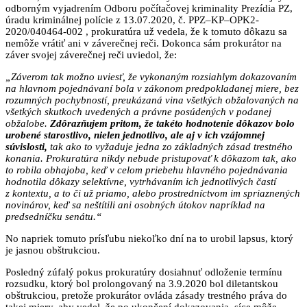
odborným vyjadrením Odboru počítačovej kriminality Prezídia PZ,
úradu kriminálnej polície z 13.07.2020, č. PPZ–KP–OPK2-
2020/040464-002 , prokuratúra už vedela, že k tomuto dôkazu sa
nemôže vrátiť ani v záverečnej reči. Dokonca sám prokurátor na
záver svojej záverečnej reči uviedol, že:
„
Záverom tak možno uviesť, že vykonaným rozsiahlym dokazovaním
na hlavnom pojednávaní bola v zákonom predpokladanej miere, bez
rozumných pochybností, preukázaná vina všetkých obžalovaných na
všetkých skutkoch uvedených a právne posúdených v podanej
obžalobe.
Zdôrazňujem pritom, že takéto hodnotenie dôkazov bolo
urobené starostlivo, nielen jednotlivo, ale aj v ich vzájomnej
súvislosti,
tak ako to vyžaduje jedna zo základných zásad trestného
konania. Prokuratúra nikdy nebude pristupovať k dôkazom tak, ako
to robila obhajoba, keď v celom priebehu hlavného pojednávania
hodnotila dôkazy selektívne, vytrhávaním ich jednotlivých častí
z kontextu, a to či už priamo, alebo prostredníctvom im spriaznených
novinárov, keď sa neštítili ani osobných útokov napríklad na
predsedníčku senátu.“
No napriek tomuto prísľubu niekoľko dní na to urobil lapsus, ktorý
je jasnou obštrukciou.
Posledný zúfalý pokus prokuratúry dosiahnuť odloženie termínu
rozsudku, ktorý bol prolongovaný na 3.9.2020 bol diletantskou
obštrukciou, pretože prokurátor ovláda zásady trestného práva do