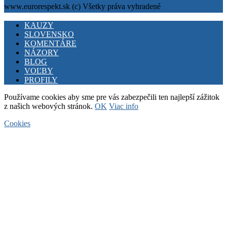
www.eurorespekt.sk (c) Všetky práva vyhradené
Facebook
Twitter
Youtube
KAUZY
SLOVENSKO
KOMENTÁRE
NÁZORY
BLOG
VOĽBY
PROFILY
Používame cookies aby sme pre vás zabezpečili ten najlepší zážitok
z našich webových stránok.
OK
Viac info
Cookies