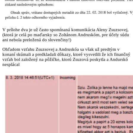
V prílohe dva je už často spomínaná komunikácia Aleny Zsuzsovej,
(ktorá je celá po maďarsky so Zoltánom Andruskóm, pre účely súdu
ani nebola preložená do slovenčiny!)
Ohľadom vzťahu Zsuzsovej a Andruskóa sa však už predtým v
konaní skúmali a predkladali dôkazy, ktoré vysvetlili že ich finančný
vzťah bol založený na pôžičke, ktorú Zsuzová poskytla a Andurskó
nesplácal