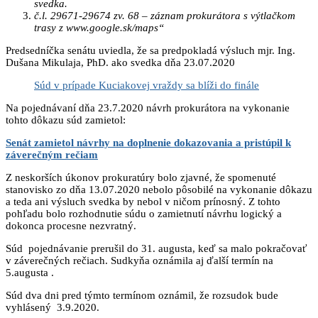
svedka.
č.l. 29671-29674 zv. 68 – záznam prokurátora s výtlačkom
trasy z www.google.sk/maps“
Predsedníčka senátu uviedla, že sa predpokladá výsluch mjr. Ing.
Dušana Mikulaja, PhD. ako svedka dňa 23.07.2020
Súd v prípade Kuciakovej vraždy sa blíži do finále
Na pojednávaní dňa 23.7.2020 návrh prokurátora na vykonanie
tohto dôkazu súd zamietol:
Senát zamietol návrhy na doplnenie dokazovania a pristúpil k
záverečným rečiam
Z neskorších úkonov prokuratúry bolo zjavné, že spomenuté
stanovisko zo dňa 13.07.2020 nebolo pôsobilé na vykonanie dôkazu
a teda ani výsluch svedka by nebol v ničom prínosný. Z tohto
pohľadu bolo rozhodnutie súdu o zamietnutí návrhu logický a
dokonca procesne nezvratný.
Súd pojednávanie prerušil do 31. augusta, keď sa malo pokračovať
v záverečných rečiach. Sudkyňa oznámila aj ďalší termín na
5.augusta .
Súd dva dni pred týmto termínom oznámil, že rozsudok bude
vyhlásený 3.9.2020.