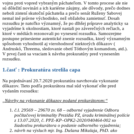
vojnu proti vopred vybraným páchateľom. V tomto procese ale nie
sú dôležití novinári a ich kariérne záujmy, ale dôvody, prečo dodnes
neboli zistení skutoční páchatelia a prečo senát Ruženy Sabovej
nemal iné právne východisko, než obžalobu zamietnuť. Dosah
rozsudku je natoľko významný, že po dlhšej príprave analyticky sa
vyjadríme k okolnostiam, ktoré nastali po záverečných rečiach, a
ktoré v médiách rezonovali po vynesení rozsudku. Samozrejme
postupne prinesieme autentické znenie rozsudku, ktorý významným
spôsobom vyhodnotil aj vierohodnosť niektorých dôkazov (
Andruskó, Threema, sledovanie obetí Tóthovým komandom, atd.).
V prvej časti sa vraciam k návrhu prokuratúry pred vynesením
rozsudku.
1.časť : Prokuratúra strelila capa
Na pojednávaní 20.7.2020 prokuratúra navrhovala vykonanie
dôkazov. Tieto podľa prokurátora mal súd vykonať ešte pred
vydaním rozsudku:
„Návrhy na vykonanie dôkazov podané prokurátorom:“
č.l. 29569 – 29670 zv. 68 – odborné vyjadrenie Odboru
počítačovej kriminality Prezídia PZ, úradu kriminálnej polície
z 13.07.2020, č. PPZ–KP–OPK2-2020/040464-002 so
žiadosťou prokurátora o podanie odborného vyjadrenia;
návrh na výsluch mjr. Ing. Dušana Mikulaja, PhD. ako