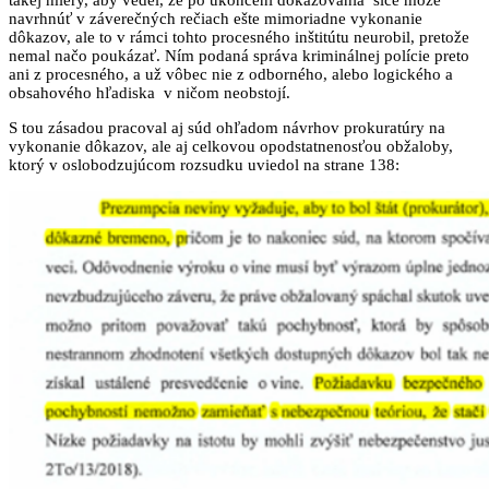
takej miery, aby vedel, že po ukončení dokazovania síce môže
navrhnúť v záverečných rečiach ešte mimoriadne vykonanie
dôkazov, ale to v rámci tohto procesného inštitútu neurobil, pretože
nemal načo poukázať. Ním podaná správa kriminálnej polície preto
ani z procesného, a už vôbec nie z odborného, alebo logického a
obsahového hľadiska v ničom neobstojí.
S tou zásadou pracoval aj súd ohľadom návrhov prokuratúry na
vykonanie dôkazov, ale aj celkovou opodstatnenosťou obžaloby,
ktorý v oslobodzujúcom rozsudku uviedol na strane 138: