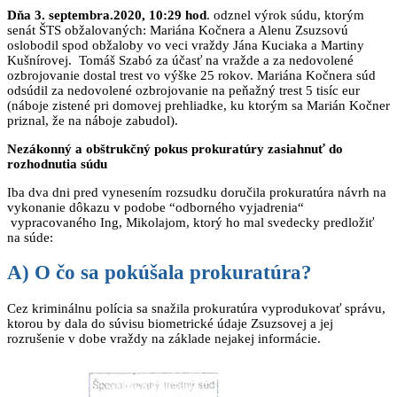
Dňa 3. septembra.2020, 10:29 hod
. odznel výrok súdu, ktorým
senát ŠTS obžalovaných: Mariána Kočnera a Alenu Zsuzsovú
oslobodil spod obžaloby vo veci vraždy Jána Kuciaka a Martiny
Kušnírovej. Tomáš Szabó za účasť na vražde a za nedovolené
ozbrojovanie dostal trest vo výške 25 rokov. Mariána Kočnera súd
odsúdil za nedovolené ozbrojovanie na peňažný trest 5 tisíc eur
(náboje zistené pri domovej prehliadke, ku ktorým sa Marián Kočner
priznal, že na náboje zabudol).
Nezákonný a obštrukčný pokus prokuratúry zasiahnuť do
rozhodnutia súdu
Iba dva dni pred vynesením rozsudku doručila prokuratúra návrh na
vykonanie dôkazu v podobe “odborného vyjadrenia“
vypracovaného Ing, Mikolajom, ktorý ho mal svedecky predložiť
na súde:
A) O čo sa pokúšala prokuratúra?
Cez kriminálnu polícia sa snažila prokuratúra vyprodukovať správu,
ktorou by dala do súvisu biometrické údaje Zsuzsovej a jej
rozrušenie v dobe vraždy na základe nejakej informácie.