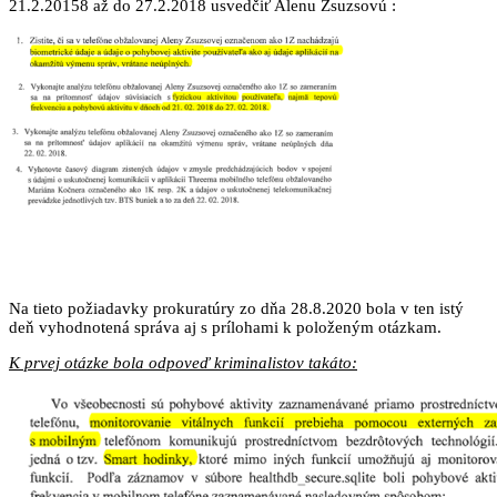
21.2.20158 až do 27.2.2018 usvedčiť Alenu Zsuzsovú :
Na tieto požiadavky prokuratúry zo dňa 28.8.2020 bola v ten istý
deň vyhodnotená správa aj s prílohami k položeným otázkam.
K prvej otázke bola odpoveď kriminalistov takáto: