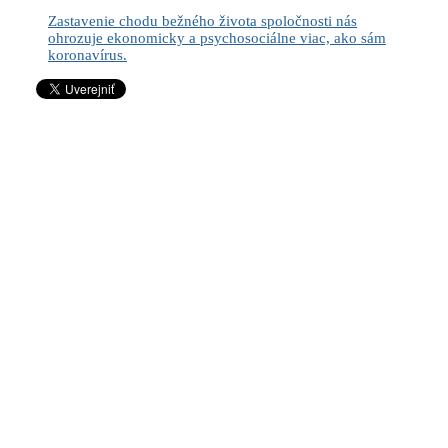
Zastavenie chodu bežného života spoločnosti nás
ohrozuje ekonomicky a psychosociálne viac, ako sám
koronavírus.