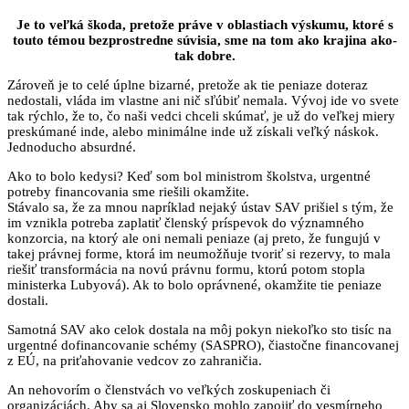
Je to veľká škoda, pretože práve v oblastiach výskumu, ktoré s
touto témou bezprostredne súvisia, sme na tom ako krajina ako-
tak dobre.
Zároveň je to celé úplne bizarné, pretože ak tie peniaze doteraz
nedostali, vláda im vlastne ani nič sľúbiť nemala. Vývoj ide vo svete
tak rýchlo, že to, čo naši vedci chceli skúmať, je už do veľkej miery
preskúmané inde, alebo minimálne inde už získali veľký náskok.
Jednoducho absurdné.
Ako to bolo kedysi? Keď som bol ministrom školstva, urgentné
potreby financovania sme riešili okamžite.
Stávalo sa, že za mnou napríklad nejaký ústav SAV prišiel s tým, že
im vznikla potreba zaplatiť členský príspevok do významného
konzorcia, na ktorý ale oni nemali peniaze (aj preto, že fungujú v
takej právnej forme, ktorá im neumožňuje tvoriť si rezervy, to mala
riešiť transformácia na novú právnu formu, ktorú potom stopla
ministerka Lubyová). Ak to bolo oprávnené, okamžite tie peniaze
dostali.
Samotná SAV ako celok dostala na môj pokyn niekoľko sto tisíc na
urgentné dofinancovanie schémy (SASPRO), čiastočne financovanej
z EÚ, na priťahovanie vedcov zo zahraničia.
An nehovorím o členstvách vo veľkých zoskupeniach či
organizáciách. Aby sa aj Slovensko mohlo zapojiť do vesmírneho