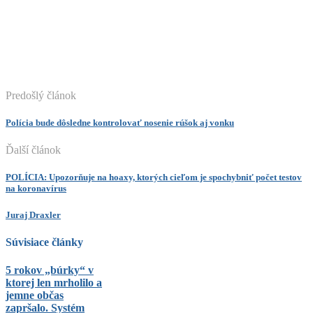
Predošlý článok
Polícia bude dôsledne kontrolovať nosenie rúšok aj vonku
Ďalší článok
POLÍCIA: Upozorňuje na hoaxy, ktorých cieľom je spochybniť počet testov
na koronavírus
Juraj Draxler
Súvisiace články
5 rokov „búrky“ v
ktorej len mrholilo a
jemne občas
zapršalo. Systém