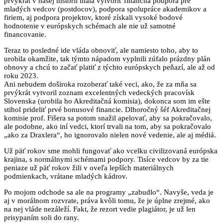
prvýkrat v našej histórii mala vytvoriť finančná podpora pre
mladých vedcov (postdocov), podpora spolupráce akademikov a
firiem, aj podpora projektov, ktoré získali vysoké bodové
hodnotenie v európskych schémach ale nie už samotné
financovanie.
Teraz to posledné ide vláda obnoviť, ale namiesto toho, aby to
urobila okamžite, tak týmto nápadom vyplnili zúfalo prázdny plán
obnovy a chcú to začať platiť z týchto európskych peňazí, ale až od
roku 2023.
Ani nebudem doširoka rozoberať také veci, ako, že za mňa sa
prvýkrát vytvoril zoznam excelentných vedeckých pracovísk
Slovenska (urobila ho Akreditačná komisia), dokonca som im ešte
stihol prideliť prvé bonusové financie. Dlhoročný šéf Akreditačnej
komisie prof. Fišera sa potom snažil apelovať, aby sa pokračovalo,
ale podobne, ako iní vedci, ktorí trvali na tom, aby sa pokračovalo
„ako za Draxlera“, ho ignorovalo nielen nové vedenie, ale aj médiá.
Už päť rokov sme mohli fungovať ako vcelku civilizovaná európska
krajina, s normálnymi schémami podpory. Tisíce vedcov by za tie
peniaze už päť rokov žili v oveľa lepších materiálnych
podmienkach, vrátane mladých kádrov.
Po mojom odchode sa ale na programy „zabudlo“. Navyše, veda je
aj v morálnom rozvrate, práva kvôli tomu, že je úplne zrejmé, ako
na nej vláde nezáleží. Fakt, že rezort vedie plagiátor, je už len
prisypaním soli do rany.