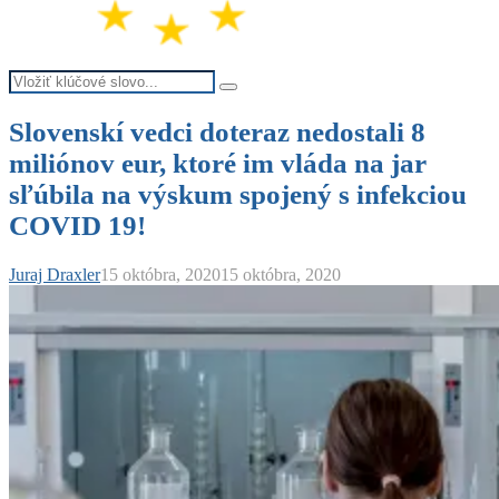
Search
Search
for:
Slovenskí vedci doteraz nedostali 8
miliónov eur, ktoré im vláda na jar
sľúbila na výskum spojený s infekciou
COVID 19!
Juraj Draxler
15 októbra, 2020
15 októbra, 2020