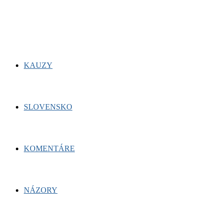
for:
Facebook
Twitter
Youtube
KAUZY
SLOVENSKO
KOMENTÁRE
NÁZORY