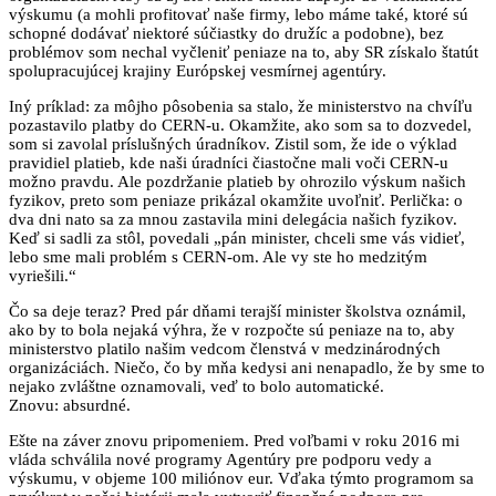
výskumu (a mohli profitovať naše firmy, lebo máme také, ktoré sú
schopné dodávať niektoré súčiastky do družíc a podobne), bez
problémov som nechal vyčleniť peniaze na to, aby SR získalo štatút
spolupracujúcej krajiny Európskej vesmírnej agentúry.
Iný príklad: za môjho pôsobenia sa stalo, že ministerstvo na chvíľu
pozastavilo platby do CERN-u. Okamžite, ako som sa to dozvedel,
som si zavolal príslušných úradníkov. Zistil som, že ide o výklad
pravidiel platieb, kde naši úradníci čiastočne mali voči CERN-u
možno pravdu. Ale pozdržanie platieb by ohrozilo výskum našich
fyzikov, preto som peniaze prikázal okamžite uvoľniť. Perlička: o
dva dni nato sa za mnou zastavila mini delegácia našich fyzikov.
Keď si sadli za stôl, povedali „pán minister, chceli sme vás vidieť,
lebo sme mali problém s CERN-om. Ale vy ste ho medzitým
vyriešili.“
Čo sa deje teraz? Pred pár dňami terajší minister školstva oznámil,
ako by to bola nejaká výhra, že v rozpočte sú peniaze na to, aby
ministerstvo platilo našim vedcom členstvá v medzinárodných
organizáciách. Niečo, čo by mňa kedysi ani nenapadlo, že by sme to
nejako zvláštne oznamovali, veď to bolo automatické.
Znovu: absurdné.
Ešte na záver znovu pripomeniem. Pred voľbami v roku 2016 mi
vláda schválila nové programy Agentúry pre podporu vedy a
výskumu, v objeme 100 miliónov eur. Vďaka týmto programom sa