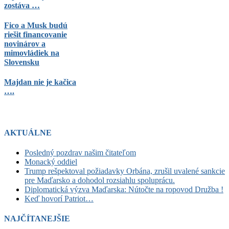
zostáva …
Fico a Musk budú
riešit financovanie
novinárov a
mimovládiek na
Slovensku
Majdan nie je kačica
….
AKTUÁLNE
Posledný pozdrav našim čitateľom
Monacký oddiel
Trump rešpektoval požiadavky Orbána, zrušil uvalené sankcie
pre Maďarsko a dohodol rozsiahlu spoluprácu.
Diplomatická výzva Maďarska: Nútočte na ropovod Družba !
Keď hovorí Patriot…
NAJČÍTANEJŠIE