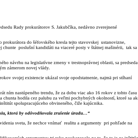
redsedu Rady prokurátorov S. Jakubčíka, nedávno zverejnené
 prokurátora do šéfovského kresla tejto stavovskej ustanovizne,
 chunte poslušní kandidáti na viaceré posty v štátnej mašinérii, tak sa
ého návrhu na legislatívne zmeny v trestnoprávnej oblasti, sa predseda
eným zámerom novej vlády.
okov svojej existencie ukázal svoje opodstatnenie, najmä pri stíhaní
karát ním nastúpeného trendu, že za dobu viac ako 16 rokov z tohto času
a chunta hodila cez palubu za veľmi pochybných okolností, ktoré sa a
nštitút spolupracujúceho obvineného, čiže kajúcnika.
siu, ktorá by odôvodňovala zrušenie úradu…“
videnia sveta, že nechce vnímať realitu a argumenty pri pohľade na
lifikovaných argumentov tri roky poukazovalo na to, čo to je za inštitú