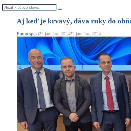
Search
Search
for:
Aj keď je krvavý, dáva ruky do oh
Eurorespekt
23 januára, 2024
23 januára, 2024