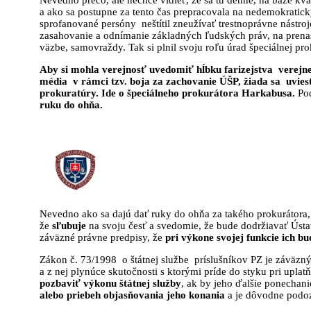
a ako sa postupne za tento čas prepracovala na nedemokratický
sprofanované persóny neštítil zneužívať trestnoprávne nástr
zasahovanie a odnímanie základných ľudských práv, na prenas
väzbe, samovraždy. Tak si plnil svoju roľu úrad špeciálnej pro
Aby si mohla verejnosť uvedomiť hĺbku farizejstva verejne
média v rámci tzv. boja za zachovanie ÚŠP, žiada sa uviesť
prokuratúry. Ide o špeciálneho prokurátora Harkabusa.
Po
ruku do ohňa.
Nevedno ako sa dajú dať ruky do ohňa za takého prokurátora, 
že
sľubuje
na svoju česť a svedomie, že bude dodržiavať Ústa
záväzné právne predpisy, že
pri výkone svojej funkcie ich b
Zákon č. 73/1998 o štátnej službe príslušníkov PZ je záväzný
a z nej plynúce skutočnosti s ktorými príde do styku pri upl
pozbaviť výkonu štátnej služby
, ak by jeho ďalšie ponechani
alebo priebeh objasňovania jeho konania
a je dôvodne podozr