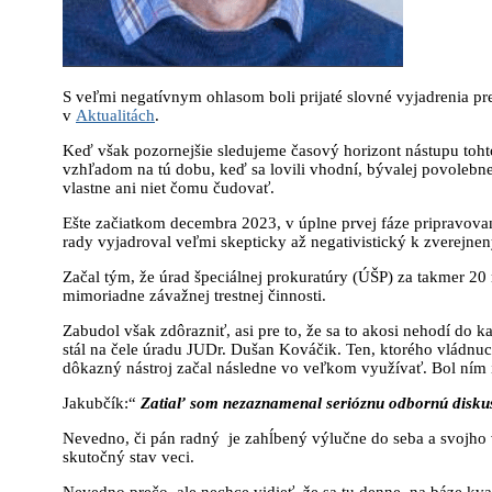
S veľmi negatívnym ohlasom boli prijaté slovné vyjadrenia p
v
Aktualitách
.
Keď však pozornejšie sledujeme časový horizont nástupu tohto
vzhľadom na tú dobu, keď sa lovili vhodní, bývalej povolebnej
vlastne ani niet čomu čudovať.
Ešte začiatkom decembra 2023, v úplne prvej fáze pripravovan
rady vyjadroval veľmi skepticky až negativistický k zverejn
Začal tým, že úrad špeciálnej prokuratúry (ÚŠP) za takmer 20 r
mimoriadne závažnej trestnej činnosti.
Zabudol však zdôrazniť, asi pre to, že sa to akosi nehodí do 
stál na čele úradu JUDr. Dušan Kováčik. Ten, ktorého vládnuc
dôkazný nástroj začal následne vo veľkom využívať. Bol ním i
Jakubčík:“
Zatiaľ som nezaznamenal serióznu odbornú disku
Nevedno, či pán radný je zahĺbený výlučne do seba a svojho 
skutočný stav veci.
Nevedno prečo, ale nechce vidieť, že sa tu denne, na báze kva