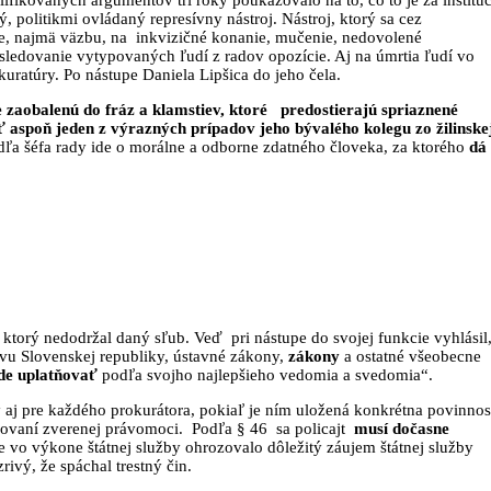
, politikmi ovládaný represívny nástroj. Nástroj, ktorý sa cez
oje, najmä väzbu, na inkvizičné konanie, mučenie, nedovolené
ledovanie vytypovaných ľudí z radov opozície. Aj na úmrtia ľudí vo
kuratúry. Po nástupe Daniela Lipšica do jeho čela.
 zaobalenú do fráz a klamstiev, ktoré predostierajú spriaznené
 aspoň jeden z výrazných prípadov jeho bývalého kolegu zo žilinske
dľa šéfa rady ide o morálne a odborne zdatného človeka, za ktorého
dá
ktorý nedodržal daný sľub. Veď pri nástupe do svojej funkcie vyhlásil
vu Slovenskej republiky, ústavné zákony,
zákony
a ostatné všeobecne
ude uplatňovať
podľa svojho najlepšieho vedomia a svedomia“.
 aj pre každého prokurátora, pokiaľ je ním uložená konkrétna povinnos
atňovaní zverenej právomoci. Podľa § 46 sa policajt
musí dočasne
e vo výkone štátnej služby ohrozovalo dôležitý záujem štátnej služby
ivý, že spáchal trestný čin.