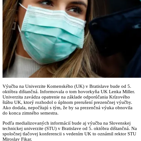
Výučba na Univerzite Komenského (UK) v Bratislave bude od 5.
októbra dištančná. Informovala o tom hovorkyňa UK Lenka Miller.
Univerzita zavádza opatrenie na základe odporúčania Krízového
štábu UK, ktorý rozhodol o úplnom prerušení prezenčnej výučby.
Ako dodala, nepočítajú s tým, že by sa prezenčná výuka obnovila
do konca zimného semestra.
Podľa medializovaných informácií bude aj výučba na Slovenskej
technickej univerzite (STU) v Bratislave od 5. októbra dištančná. Na
spoločnej tlačovej konferencii s vedením UK to oznámil rektor STU
Miroslav Fikar.