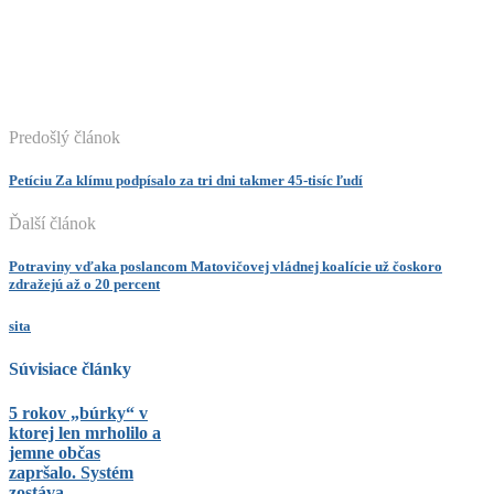
Predošlý článok
Petíciu Za klímu podpísalo za tri dni takmer 45-tisíc ľudí
Ďalší článok
Potraviny vďaka poslancom Matovičovej vládnej koalície už čoskoro
zdražejú až o 20 percent
sita
Súvisiace články
5 rokov „búrky“ v
ktorej len mrholilo a
jemne občas
zapršalo. Systém
zostáva …