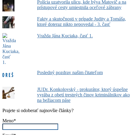
Polícia uzatvorila ulicu, kde býva Matovič a na
prístupové cesty umiestnila oceľové zábrany
Fakty a skutočnosti v prípade Judity a Tomáša,
ktoré doteraz nikto nepovedal - 3. časť
Vražda Jána Kuciaka, časť 1.
Posledný pozdrav našim čitateľom
JUDr. Konkolovský - prokurátor, ktorý úspešne
vyrába z obetí trestných činov kriminálnikov ako
na bežiacom páse
Prajete si odoberať najnovšie články?
Meno*