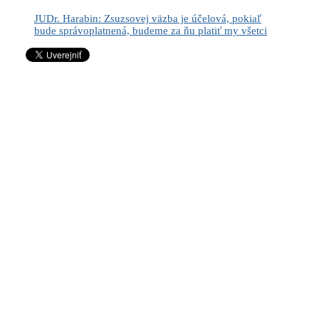
JUDr. Harabin: Zsuzsovej väzba je účelová, pokiaľ
bude správoplatnená, budeme za ňu platiť my všetci