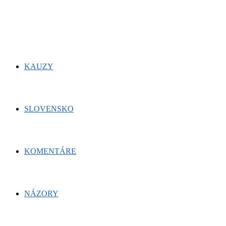
for:
Facebook
Twitter
Youtube
KAUZY
SLOVENSKO
KOMENTÁRE
NÁZORY