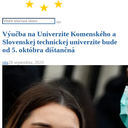
Search
Search
for:
Výučba na Univerzite Komenského a
Slovenskej technickej univerzite bude
od 5. októbra dištančná
sita
28 septembra, 2020