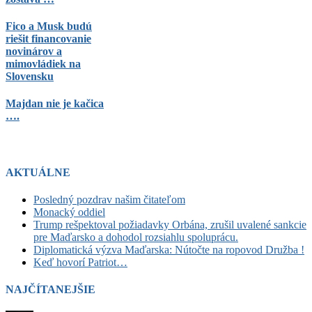
Fico a Musk budú
riešit financovanie
novinárov a
mimovládiek na
Slovensku
Majdan nie je kačica
….
AKTUÁLNE
Posledný pozdrav našim čitateľom
Monacký oddiel
Trump rešpektoval požiadavky Orbána, zrušil uvalené sankcie
pre Maďarsko a dohodol rozsiahlu spoluprácu.
Diplomatická výzva Maďarska: Nútočte na ropovod Družba !
Keď hovorí Patriot…
NAJČÍTANEJŠIE